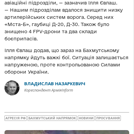
авіаційні підрозділи, — зазначив Ілля Євлаш.
— Нашим підрозділам вдалося знищити низку
артилерійських систем ворога. Серед них
«Мста-Б», гаубиці Д-20, Д-30. Також було
знищено 4 FPV-дрони та два склади
боєприпасів.
Ілля Євлаш додав, що зараз на Бахмутському
напрямку йдуть важкі бої. Ситуація залишається
напруженою, проте контрольованою Силами
оборони України.
ВЛАДИСЛАВ НАЗАРКЕВИЧ
Кореспондент АрміяInform
АГРЕСІЯ РФ
БАХМУТСЬКИЙ НАПРЯМОК
НОВИНИ
ПРОСУВАННЯ