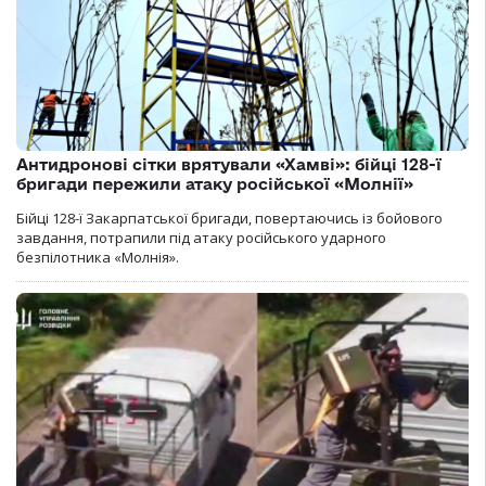
Антидронові сітки врятували «Хамві»: бійці 128-ї
бригади пережили атаку російської «Молнії»
Бійці 128-ї Закарпатської бригади, повертаючись із бойового
завдання, потрапили під атаку російського ударного
безпілотника «Молнія».