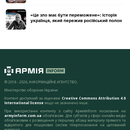
«Це зло має бути переможене»: історія
українця, який пережив російський полон
© 2018 - 2026, ІНФОРМАЦІЙНЕ АГЕНТСТВО,
Міністерство оборони України
Контент доступний за ліцензією
Creative Commons Attribution 4.0
International license
якщо не зазначено інше.
При використанні контенту з сайту АрміяInform посилання на
armyinform.com.ua
обов’язкове. Для суб’єктів у сфері онлайн-медіа
обов’язковим є розміщення у першому абзаці матеріалу прямого та
відкритого для пошукових систем гіперпосилання на цитований
матеріал.