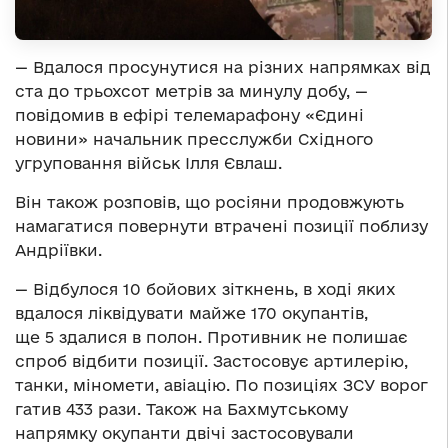
— Вдалося просунутися на різних напрямках від
ста до трьохсот метрів за минулу добу, —
повідомив в ефірі телемарафону «Єдині
новини» начальник пресслужби Східного
угруповання військ Ілля Євлаш.
Він також розповів, що росіяни продовжують
намагатися повернути втрачені позиції поблизу
Андріївки.
— Відбулося 10 бойових зіткнень, в ході яких
вдалося ліквідувати майже 170 окупантів,
ще 5 здалися в полон. Противник не полишає
спроб відбити позиції. Застосовує артилерію,
танки, міномети, авіацію. По позиціях ЗСУ ворог
гатив 433 рази. Також на Бахмутському
напрямку окупанти двічі застосовували