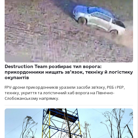
Destruction Team розбирає тил ворога:
прикордонники нищать зв’язок, техніку й логістику
окупантів
FPV-дрони прикордонників уразили засоби зв’язку, РЕБ і РЕР,
техніку, укриття та логістичний хаб ворога на Північно-
Слобожанському напрямку.