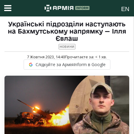
EN
Українські підрозділи наступають
на Бахмутському напрямку — Ілля
Євлаш
НОВИНИ
7 Жовтня 2023, 14:40
Прочитаєте за:
< 1
хв.
Слідкуйте за АрміяInform в Google