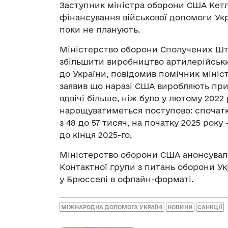
Заступник міністра оборони США Кетл
фінансування військової допомоги Ук
поки не планують.
Міністерство оборони Сполучених Шта
збільшити виробництво артилерійських
до України, повідомив помічник мініст
заявив що наразі США виробляють при
вдвічі більше, ніж було у лютому 202
нарощуватиметься поступово: спочатку
з 48 до 57 тисяч, на початку 2025 року
до кінця 2025-го.
Міністерство оборони США анонсувало
Контактної групи з питань оборони У
у Брюсселі в офлайн-форматі.
МІЖНАРОДНА ДОПОМОГА УКРАЇНІ
НОВИНИ
САНКЦІЇ