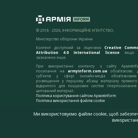
© 2018 - 2026, ІНФОРМАЦІЙНЕ АГЕНТСТВО,
Міністерство оборони України
Контент доступний за ліцензією
Creative Comm
Attribution 4.0 International license
якщо 
зазначено інше.
При використанні контенту з сайту АрміяInf
посилання на
armyinform.com.ua
обов’язкове. 
суб’єктів у сфері онлайн-медіа обов’язкови
розміщення у першому абзаці матеріалу прямого
відкритого для пошукових систем гіперпосилання
цитований матеріал.
Політика користування сайтом АрміяInform
Політика використання файлів cookie
Зауваження та пропозиції по роботі сайту надсилайте
Ми використовуємо файли cookie, щоб забезпе
адресу:
webmaster@armyinform.com.ua
використанн