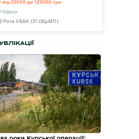
від 25000 до 125000 грн
Одеса
Рота УБАК (37 ОБрМП)
УБЛІКАЦІЇ
ва роки Курської операції: