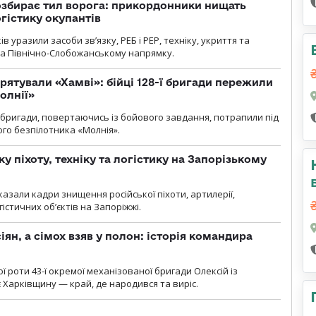
озбирає тил ворога: прикордонники нищать
огістику окупантів
 уразили засоби зв’язку, РЕБ і РЕР, техніку, укриття та
на Північно-Слобожанському напрямку.
рятували «Хамві»: бійці 128-ї бригади пережили
олнії»
ї бригади, повертаючись із бойового завдання, потрапили під
ого безпілотника «Молнія».
у піхоту, техніку та логістику на Запорізькому
азали кадри знищення російської піхоти, артилерії,
гістичних об’єктів на Запоріжжі.
ян, а сімох взяв у полон: історія командира
ї роти 43-ї окремої механізованої бригади Олексій із
 Харківщину — край, де народився та виріс.