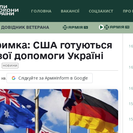
ГОЛОВНА
ВАКАНСІЇ
СОЦЗАХИСТ
ПРО 
ДОВІДНИК ВЕТЕРАНА
римка: США готуються
16
ої допомоги Україні
НОВИНИ
16
Слідкуйте за АрміяInform в Google
1
хв.
16
15
15