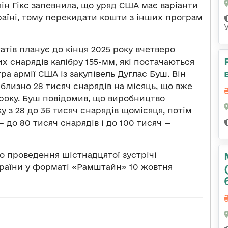
ін Гікс запевнила, що уряд США має варіанти
раїні, тому перекидати кошти з інших програм
тів планує до кінця 2025 року вчетверо
 снарядів калібру 155-мм, які постачаються
ра армії США із закупівель Дуглас Буш. Він
близно 28 тисяч снарядів на місяць, що вже
2 року. Буш повідомив, що виробництво
 з 28 до 36 тисяч снарядів щомісяця, потім
 — до 80 тисяч снарядів і до 100 тисяч —
 проведення шістнадцятої зустрічі
країни у форматі «Рамштайн» 10 жовтня