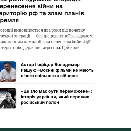
еренесення війни на
ериторію рф та злам планів
ремля
ьогодні виповнюється два роки від початку
урської операції — безпрецедентної за задумом
виконанням кампанії, яка перенесла бойові дії
а територію держави-агресора. Цей крок…
Актор і офіцер Володимир
Ращук: «Воєнні фільми не мають
нічого спільного з війною»
«Це зло має бути переможене»:
історія українця, який пережив
російський полон