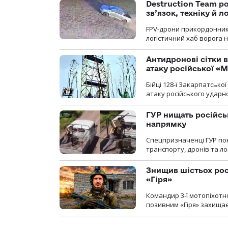
Destruction Team р
зв’язок, техніку й л
FPV-дрони прикордонників
логістичний хаб ворога 
Антидронові сітки в
атаку російської «М
Бійці 128-ї Закарпатсько
атаку російського ударн
ГУР нищать російськ
напрямку
Спецпризначенці ГУР пок
транспорту, дронів та ло
Знищив шістьох росі
«Гіря»
Командир 3-ї мотопіхотно
позивним «Гіря» захищає