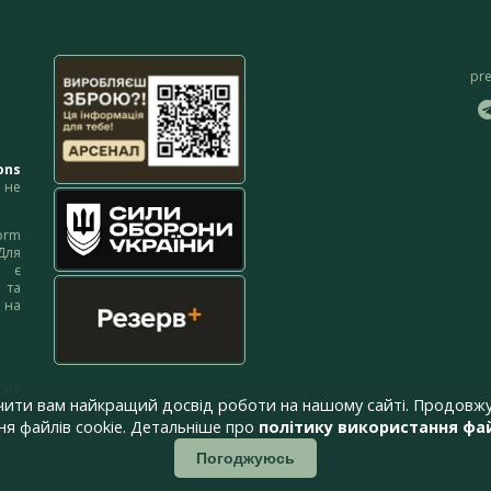
pr
ons
не
orm
Для
м є
 та
 на
 на
чити вам найкращий досвід роботи на нашому сайті. Продовжу
я файлів cookie. Детальніше про
політику використання фай
Погоджуюсь