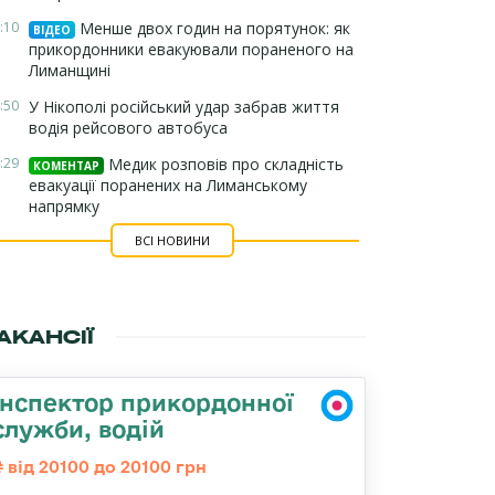
:10
Менше двох годин на порятунок: як
ВІДЕО
прикордонники евакуювали пораненого на
Лиманщині
:50
У Нікополі російський удар забрав життя
водія рейсового автобуса
:29
Медик розповів про складність
КОМЕНТАР
евакуації поранених на Лиманському
напрямку
ВСІ НОВИНИ
АКАНСІЇ
Інспектор прикордонної
служби, водій
від 20100 до 20100 грн