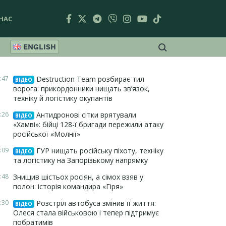
НАС
ENGLISH
:47
Destruction Team розбирає тил
ВІДЕО
ворога: прикордонники нищать зв’язок,
техніку й логістику окупантів
:26
Антидронові сітки врятували
ВІДЕО
«Хамві»: бійці 128-ї бригади пережили атаку
російської «Молнії»
:09
ГУР нищать російську піхоту, техніку
ВІДЕО
та логістику на Запорізькому напрямку
:48
Знищив шістьох росіян, а сімох взяв у
полон: історія командира «Гіря»
:30
Розстріл автобуса змінив її життя:
ВІДЕО
Олеся стала військовою і тепер підтримує
побратимів