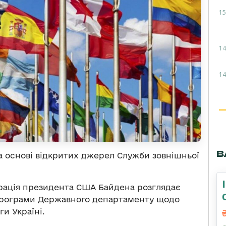
15
14
14
В
на основі відкритих джерел Служби зовнішньої
рація президента США Байдена розглядає
програми Державного департаменту щодо
и Україні.