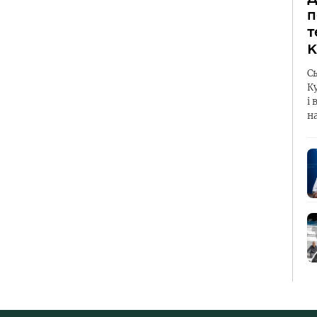
п
т
К
С
К
і 
н