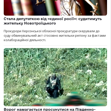
Стала депутаткою від «єдиної росії»: судитимуть
жительку Новотроїцького
Прокурори Херсонської обласної прокуратури скерували до
суду обвинувальний акт стосовно жительки регіону за фактами
колабораційної діяльності.
Ворог намагається просунутися на Південно-