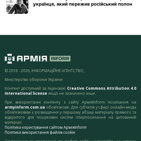
українця, який пережив російський полон
© 2018 - 2026, ІНФОРМАЦІЙНЕ АГЕНТСТВО,
Міністерство оборони України
Контент доступний за ліцензією
Creative Commons Attribution 4.0
International license
якщо не зазначено інше.
При використанні контенту з сайту АрміяInform посилання на
armyinform.com.ua
обов’язкове. Для суб’єктів у сфері онлайн-медіа
обов’язковим є розміщення у першому абзаці матеріалу прямого та
відкритого для пошукових систем гіперпосилання на цитований
матеріал.
Політика користування сайтом АрміяInform
Політика використання файлів cookie