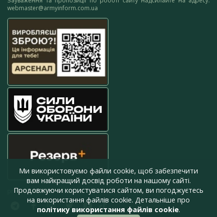
Зауваження та пропозиції по роботі сайту надсилайте на адресу:
webmaster@armyinform.com.ua
Ми використовуємо файли cookie, щоб забезпечити
вам найкращий досвід роботи на нашому сайті.
Продовжуючи користуватися сайтом, ви погоджуєтесь
press@armyinform.com.ua
на використання файлів cookie. Детальніше про
політику використання файлів cookie
.