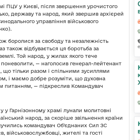
амі ПЦУ у Києві, після звершення урочистого
сько, державу та народ, який звершив архієрей
Синодального управління військового
нко).
ож боролися за свободу та незалежність
аз також відбувається ця боротьба за
емлі. Той народ, у жилах якого тече
о поневолити, — наголосив генерал-лейтенант
, що тільки разом і спільними зусиллями
м, і маємо добре розуміти, що духовна
м питанням, — підкреслив Командувач
у у Гарнізонному храмі лунали молитовні
раїнський народ, за скоріше звільнення країни
лучились командувач Об’єднаних Сил ЗС
, військовослужбовці, жителі та гості