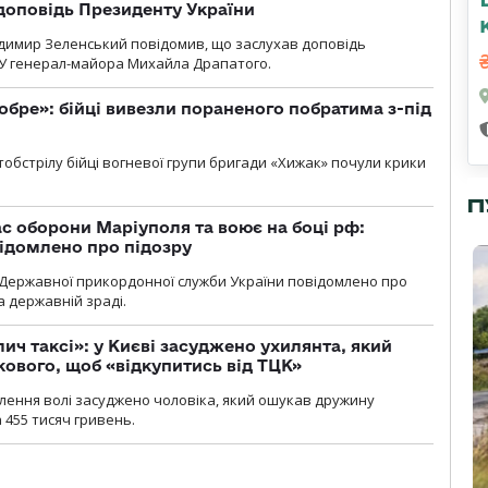
доповідь Президенту України
димир Зеленський повідомив, що заслухав доповідь
У генерал-майора Михайла Драпатого.
обре»: бійці вивезли пораненого побратима з-під
обстрілу бійці вогневої групи бригади «Хижак» почули крики
П
ас оборони Маріуполя та воює на боці рф:
ідомлено про підозру
Державної прикордонної служби України повідомлено про
а державній зраді.
лич таксі»: у Києві засуджено ухилянта, який
кового, щоб «відкупитись від ТЦК»
авлення волі засуджено чоловіка, який ошукав дружину
 455 тисяч гривень.