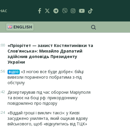
НАС
ENGLISH
:00
«Пріорітет — захист Костянтинівки та
Слов’янська»: Михайло Драпатий
здійснив доповідь Президенту
України
:56
«З ногою все буде добре»: бійці
ВІДЕО
вивезли пораненого побратима з-під
обстрілу
:42
Дезертирував під час оборони Маріуполя
та воює на боці рф: прикордоннику
повідомлено про підозру
:24
«Віддай гроші і виклич таксі»: у Києві
засуджено ухилянта, який ошукав вдову
військового, щоб «відкупитись від ТЦК»