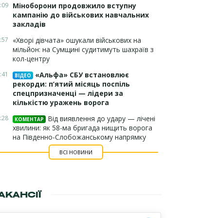
:09
Міноборони продовжило вступну
кампанію до військових навчальних
закладів
:57
«Хворі дівчата» ошукали військових на
мільйон: на Сумщині судитимуть шахраїв з
кол-центру
:41
«Альфа» СБУ встановлює
ВІДЕО
рекорди: п’ятий місяць поспіль
спецпризначенці — лідери за
кількістю уражень ворога
:28
Від виявлення до удару — лічені
КОМЕНТАР
хвилини: як 58-ма бригада нищить ворога
на Південно-Слобожанському напрямку
ВСІ НОВИНИ
АКАНСІЇ