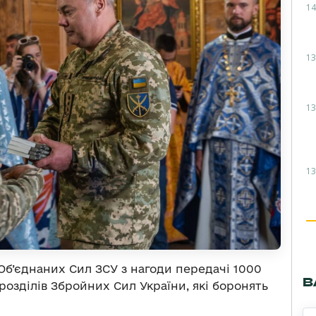
14
13
13
13
Об’єднаних Сил ЗСУ з нагоди передачі 1000
В
розділів Збройних Сил України, які боронять