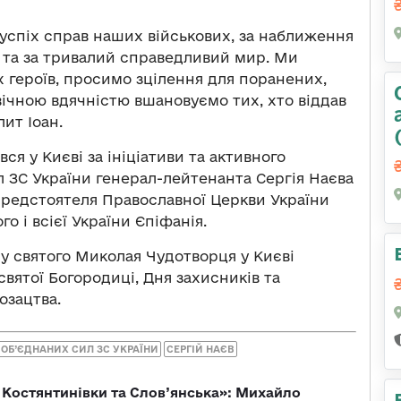
спіх справ наших військових, за наближення
 та за тривалий справедливий мир. Ми
 героїв, просимо зцілення для поранених,
вічною вдячністю вшановуємо тих, хто віддав
ит Іоан.
я у Києві за ініціативи та активного
 ЗС України генерал-лейтенанта Сергія Наєва
 Предстоятеля Православної Церкви України
 і всієї України Єпіфанія.
у святого Миколая Чудотворця у Києві
вятої Богородиці, Дня захисників та
озацтва.
ОБ’ЄДНАНИХ СИЛ ЗС УКРАЇНИ
СЕРГІЙ НАЄВ
т Костянтинівки та Слов’янська»: Михайло