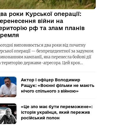
ва роки Курської операції:
еренесення війни на
ериторію рф та злам планів
ремля
ьогодні виповнюється два роки від початку
урської операції — безпрецедентної за задумом
виконанням кампанії, яка перенесла бойові дії
а територію держави-агресора. Цей крок…
Актор і офіцер Володимир
Ращук: «Воєнні фільми не мають
нічого спільного з війною»
«Це зло має бути переможене»:
історія українця, який пережив
російський полон