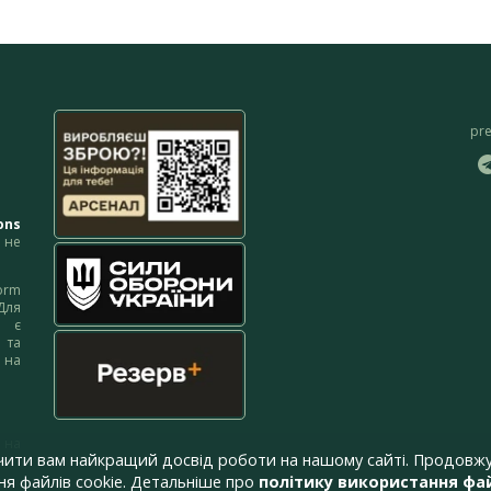
pr
ons
не
orm
Для
м є
 та
 на
 на
чити вам найкращий досвід роботи на нашому сайті. Продовжу
я файлів cookie. Детальніше про
політику використання фай