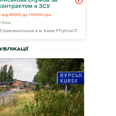
контрактом в ЗСУ
від 45000 до 110000 грн
Київ
Шевченкіський в м. Києві РТЦКтаСП
УБЛІКАЦІЇ