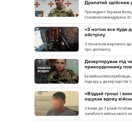
Драпатий здійснив 
Президент України Воло
Головнокомандувача ЗС
«З ногою все буде д
обстрілу
З початком ворожого арт
про допомогу.
Дезертирував під ч
прикордоннику пов
Ексвійськовослужбовцю 
підозру у дезертирстві т
«Віддай гроші і вик
ошукав вдову війсь
У Києві до 7 років позб
загиблого військового на