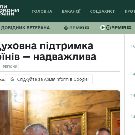
ГОЛОВНА
ВАКАНСІЇ
СОЦЗАХИСТ
ПРО 
ДОВІДНИК ВЕТЕРАНА
Духовна підтримка
15
оїнів — надважлива
РЕГІОНИ
14
Слідкуйте за АрміяInform в Google
хв.
14
14