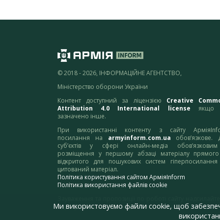
© 2018 - 2026, ІНФОРМАЦІЙНЕ АГЕНТСТВО,
Міністерство оборони України
Контент доступний за ліцензією
Creative Comm
Attribution 4.0 International license
якщо 
зазначено інше.
При використанні контенту з сайту АрміяInf
посилання на
armyinform.com.ua
обов’язкове. 
суб’єктів у сфері онлайн-медіа обов’язкови
розміщення у першому абзаці матеріалу прямого
відкритого для пошукових систем гіперпосилання
цитований матеріал.
Політика користування сайтом АрміяInform
Політика використання файлів cookie
Зауваження та пропозиції по роботі сайту надсилайте
Ми використовуємо файли cookie, щоб забезпе
адресу:
webmaster@armyinform.com.ua
використанн