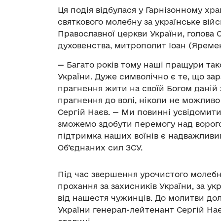
Ця подія відбулася у Гарнізонному хр
святкового молебну за українське вій
Православної церкви України, голова 
духовенства, митрополит Іоан (Яреме
— Багато років тому наші пращури так
України. Дуже символічно є те, що зар
прагнення жити на своїй Богом даній з
прагнення до волі, ніколи не можлив
Сергій Наєв. — Ми повинні усвідомити
зможемо здобути перемогу над ворого
підтримка наших воїнів є надважливи
Об’єднаних сил ЗСУ.
Під час звершення урочистого молебн
прохання за захисників України, за ук
від нашестя чужинців. До молитви до
України генерал-лейтенант Сергій Наєв