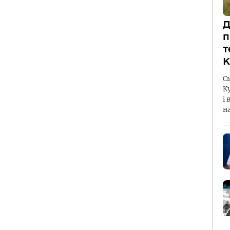
Д
п
т
К
С
К
і 
н