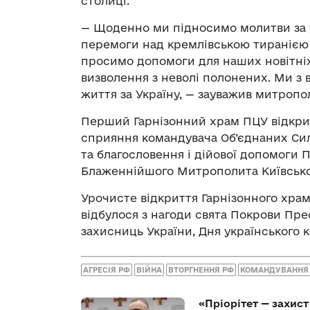
столиці.
— Щоденно ми підносимо молитви за у
перемоги над кремлівською тиранією
просимо допомоги для наших новітніх
визволення з неволі полонених. Ми з 
життя за Україну, — зауважив митропол
Перший Гарнізонний храм ПЦУ відкривс
сприяння командувача Об’єднаних Сил
та благословення і дійової допомоги
Блаженнійшого Митрополита Київського
Урочисте відкриття Гарнізонного храм
відбулося з нагоди свята Покрови Прес
захисниць України, Дня українського к
АГРЕСІЯ РФ
ВІЙНА
ВТОРГНЕННЯ РФ
КОМАНДУВАННЯ 
«Пріорітет — захис