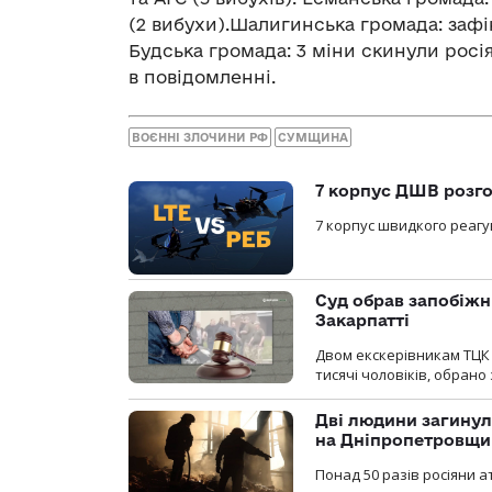
(2 вибухи).Шалигинська громада: зафік
Будська громада: 3 міни скинули росі
в повідомленні.
ВОЄННІ ЗЛОЧИНИ РФ
СУМЩИНА
7 корпус ДШВ розго
7 корпус швидкого реагу
Суд обрав запобіжн
Закарпатті
Двом екскерівникам ТЦК 
тисячі чоловіків, обрано
Дві людини загинул
на Дніпропетровщи
Понад 50 разів росіяни 