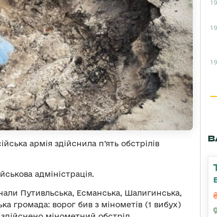
19
19
19
В
сійська армія здійснила п’ять обстрілів
йськова адміністрація.
знали Путивльська, Есманська, Шалигинська,
а громада: ворог бив з мінометів (1 вибух)
: здійснено мінометний обстріл