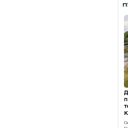
П
Д
п
т
К
С