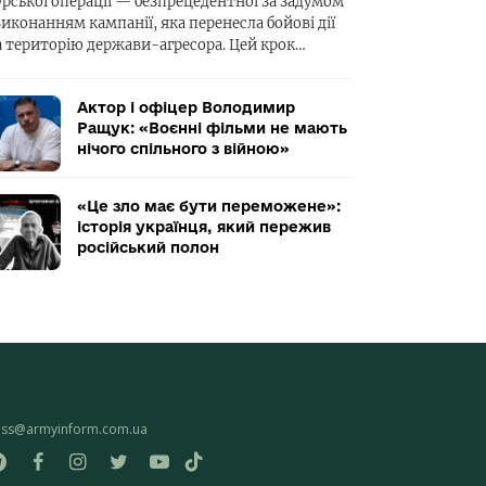
урської операції — безпрецедентної за задумом
виконанням кампанії, яка перенесла бойові дії
а територію держави-агресора. Цей крок…
Актор і офіцер Володимир
Ращук: «Воєнні фільми не мають
нічого спільного з війною»
«Це зло має бути переможене»:
історія українця, який пережив
російський полон
ess@armyinform.com.ua