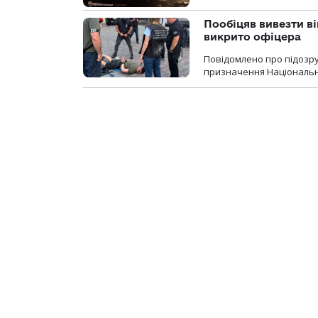
Пообіцяв вивезти ві
викрито офіцера
Повідомлено про підозр
призначення Національної 