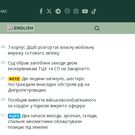
НАС
ENGLISH
:49
7 корпус ДШВ розгортає власну мобільну
мережу сотового зв’язку
:38
Суд обрав запобіжні заходи двом
екскерівникам ТЦК та СП на Закарпатті
:21
Дві людини загинуло, шестеро
ФОТО
постраждали внаслідок обстрілів рф на
Дніпропетровщині
:09
Пообіцяв вивезти військовозобов’язаного
за кордон: у Харкові викрито офіцера
:51
Два запасні виходи, арсенал, склади,
ВІДЕО
спальня: мінометники облаштували
позицію під землею