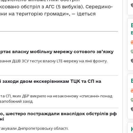
совано обстріл з АГС (5 вибухів). Середино-
яни на територію громади», — ідеться
ртає власну мобільну мережу сотового зв’язку
вання ДШВ ЗСУ тестує власну LTE-мережу на лінії фронту.
і заходи двом екскерівникам ТЦК та СП на
та СП, яких ДБР викрило на незаконному «списанні» понад
 запобіжний захід.
о, шестеро постраждали внаслідок обстрілів рф
ні
атакували Дніпропетровську області.