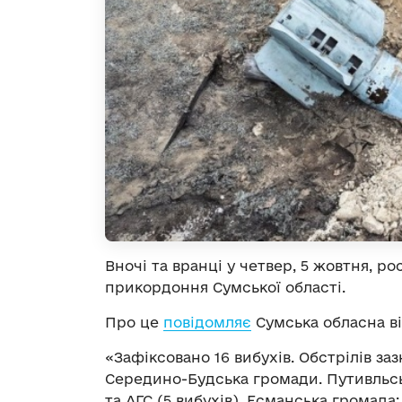
Вночі та вранці у четвер, 5 жовтня, ро
прикордоння Сумської області.
Про це
повідомляє
Сумська обласна ві
«Зафіксовано 16 вибухів. Обстрілів за
Середино-Будська громади. Путивльськ
та АГС (5 вибухів). Есманська громада