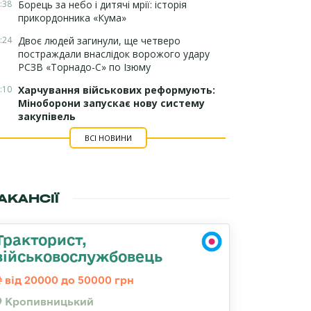
:38
Борець за небо і дитячі мрії: історія
прикордонника «Кума»
:24
Двоє людей загинули, ще четверо
постраждали внаслідок ворожого удару
РСЗВ «Торнадо-С» по Ізюму
:10
Харчування військових реформують:
Міноборони запускає нову систему
закупівель
ВСІ НОВИНИ
АКАНСІЇ
Тракторист,
військовослужбовець
від 20000 до 50000 грн
Кропивницький