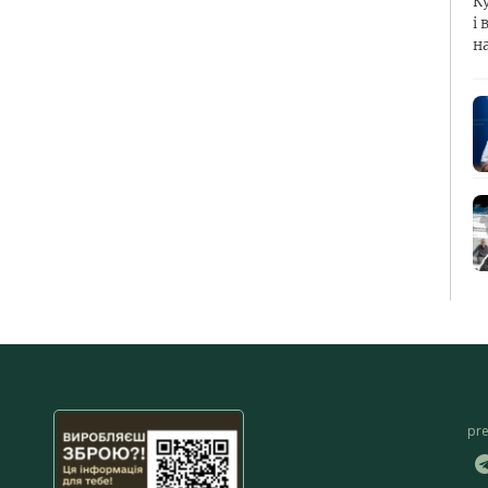
К
і 
н
pr