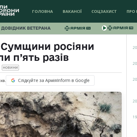
ГОЛОВНА
ВАКАНСІЇ
СОЦЗАХИСТ
ПРО 
ДОВІДНИК ВЕТЕРАНА
 Сумщини росіяни
20
и п’ять разів
20
НОВИНИ
20
Слідкуйте за АрміяInform в Google
хв.
20
19