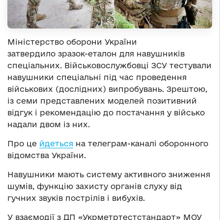
Міністерство оборони України
затвердило зразок-еталон для навушників
спеціальних. Військовослужбовці ЗСУ тестували
навушники спеціальні під час проведення
військових (дослідних) випробувань. Зрештою,
із семи представлених моделей позитивний
відгук і рекомендацію до постачання у військо
надали двом із них.
Про це
йдеться
на телеграм-каналі оборонного
відомства України.
Навушники мають систему активного зниження
шумів, функцію захисту органів слуху від
гучних звуків пострілів і вибухів.
У взаємодії з ДП «Укрметртестстандарт» МОУ