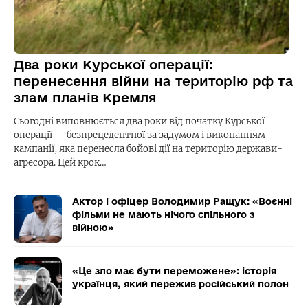
Два роки Курської операції:
перенесення війни на територію рф та
злам планів Кремля
Сьогодні виповнюється два роки від початку Курської
операції — безпрецедентної за задумом і виконанням
кампанії, яка перенесла бойові дії на територію держави-
агресора. Цей крок…
Актор і офіцер Володимир Ращук: «Воєнні
фільми не мають нічого спільного з
війною»
«Це зло має бути переможене»: історія
українця, який пережив російський полон