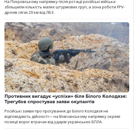
На Покровському напрямку після ротації російські війська
збільшили кількість малих штурмових груп, а зона роботи FPV-
дронів сягає 20 км від ЛБЗ.
Противник вигадує «успіхи» біля Білого Колодязя:
Трегубов спростував заяви окупантів
Російські заяви про просування до Білого Колодязя не
відповідають дійсності— на Вовчанському напрямку окремі
позиції ворог втрачає від ударів українських БПЛА.