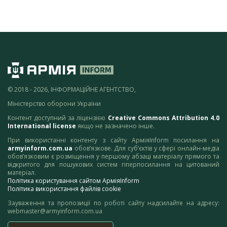
© 2018 - 2026, ІНФОРМАЦІЙНЕ АГЕНТСТВО,
Міністерство оборони України
Контент доступний за ліцензією
Creative Commons Attribution 4.0
International license
якщо не зазначено інше.
При використанні контенту з сайту АрміяInform посилання на
armyinform.com.ua
обов’язкове. Для суб’єктів у сфері онлайн-медіа
обов’язковим є розміщення у першому абзаці матеріалу прямого та
відкритого для пошукових систем гіперпосилання на цитований
матеріал.
Політика користування сайтом АрміяInform
Політика використання файлів cookie
Зауваження та пропозиції по роботі сайту надсилайте на адресу:
webmaster@armyinform.com.ua