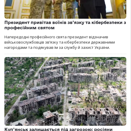
Президент привітав воїнів зв’язку та кібербезпеки з
професійним святом
Напередодні професійного свята президент відзначив
військовослужбовців зв’язку та кібербезпеки державними
нагородами та подякував їм за службу й захист України.
Куп’янськ залишається під загрозою: росіяни