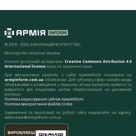
© 2018 - 2026, ІНФОРМАЦІЙНЕ АГЕНТСТВО,
Міністерство оборони України
Контент доступний за ліцензією
Creative Commons Attribution 4.0
International license
якщо не зазначено інше.
При використанні контенту з сайту АрміяInform посилання на
armyinform.com.ua
обов’язкове. Для суб’єктів у сфері онлайн-медіа
обов’язковим є розміщення у першому абзаці матеріалу прямого та
відкритого для пошукових систем гіперпосилання на цитований
матеріал.
Політика користування сайтом АрміяInform
Політика використання файлів cookie
Зауваження та пропозиції по роботі сайту надсилайте на адресу:
webmaster@armyinform.com.ua