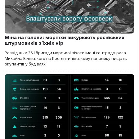
Міна на голови: морпіхи викурюють російських
штурмовиків з їхніх нір
Розвідники 36-ї бригади морської піхоти імені контрадмірала
Михайла Білінського на Костянтинівському напрямку нищать
окупантів у будівлях.