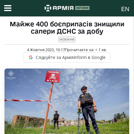
EN
Майже 400 боєприпасів знищили
сапери ДСНС за добу
НОВИНИ
4 Жовтня 2023, 10:17
Прочитаєте за:
< 1
хв.
Слідкуйте за АрміяInform в Google