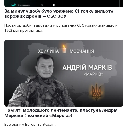
За минулу добу було уражено 61 точку вильоту
ворожих дронів — СБС ЗСУ
Протягом доби підрозділи угруповання СБС уразили/знищили
1902 цілі противника.
Пам’яті молодшого лейтенанта, пластуна Андрія
Марківа (позивний «Маркіз»)
Був вірним Богові та Україні.