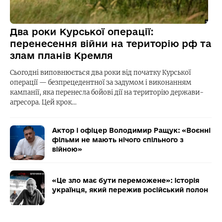
Два роки Курської операції:
перенесення війни на територію рф та
злам планів Кремля
Сьогодні виповнюється два роки від початку Курської
операції — безпрецедентної за задумом і виконанням
кампанії, яка перенесла бойові дії на територію держави-
агресора. Цей крок…
Актор і офіцер Володимир Ращук: «Воєнні
фільми не мають нічого спільного з
війною»
«Це зло має бути переможене»: історія
українця, який пережив російський полон