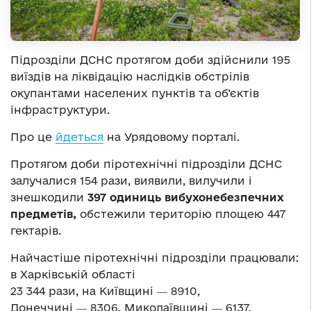
Підрозділи ДСНС протягом доби здійснили 195
виїздів на ліквідацію наслідків обстрілів
окупантами населених пунктів та об’єктів
інфраструктури.
Про це
йдеться
на Урядовому порталі.
Протягом доби піротехнічні підрозділи ДСНС
залучалися 154 рази, виявили, вилучили і
знешкодили
397 одиниць вибухонебезпечних
предметів,
обстежили територію площею 447
гектарів.
Найчастіше піротехнічні підрозділи працювали:
в Харківській області
23 344 рази, на Київщині ― 8910,
Донеччині ― 8306, Миколаївщині ― 6137,