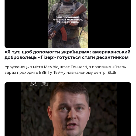
«Я тут, щоб допомогти українцям»: американський
доброволець «Гізер» готується стати десантником
Уродженець з міста Мемфіс, штат Теннессі, з позивним «Гізер»
зараз проходить БЗВП у 199-му навчальному центрі ДШВ.