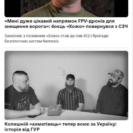
«Мені дуже цікавий напрямок FPV-дронів для
знищення ворога»: боєць «Хожо» повернувся з СЗЧ
Захисник з позивним «Хожо» став до лав 412-ї бригади
безпілотних систем Nemesis.
Колишній «ахматівець» тепер воює за Україну:
історія від ГУР