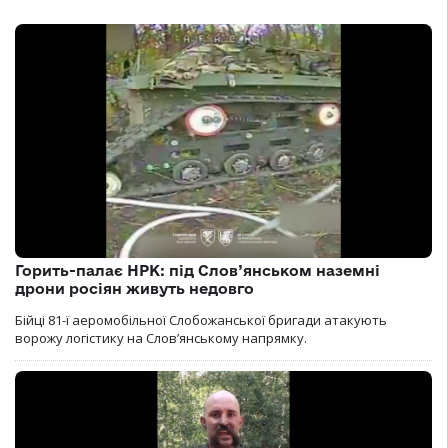
Горить-палає НРК: під Слов’янськом наземні
дрони росіян живуть недовго
Бійці 81-ї аеромобільної Слобожанської бригади атакують
ворожу логістику на Словʼянському напрямку.