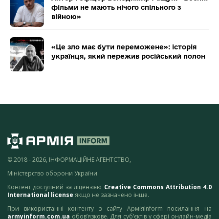
фільми не мають нічого спільного з
війною»
«Це зло має бути переможене»: історія
українця, який пережив російський полон
© 2018 - 2026, ІНФОРМАЦІЙНЕ АГЕНТСТВО,
Міністерство оборони України
Контент доступний за ліцензією
Creative Commons Attribution 4.0
International license
якщо не зазначено інше.
При використанні контенту з сайту АрміяInform посилання на
armyinform.com.ua
обов’язкове. Для суб’єктів у сфері онлайн-медіа