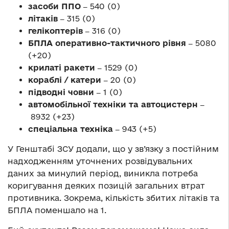
засоби ППО ‒
540 (0)
літаків ‒
315 (0)
гелікоптерів ‒
316 (0)
БПЛА оперативно-тактичного рівня ‒
5080
(+20)
крилаті ракети ‒
1529 (0)
кораблі / катери ‒
20 (0)
підводні човни ‒
1 (0)
автомобільної техніки та автоцистерн ‒
8932 (+23)
спеціальна техніка ‒
943 (+5)
У Генштабі ЗСУ додали, що у зв’язку з постійним
надходженням уточнених розвідувальних
даних за минулий період, виникла потреба
коригування деяких позицій загальних втрат
противника. Зокрема, кількість збитих літаків та
БПЛА поменшало на 1.