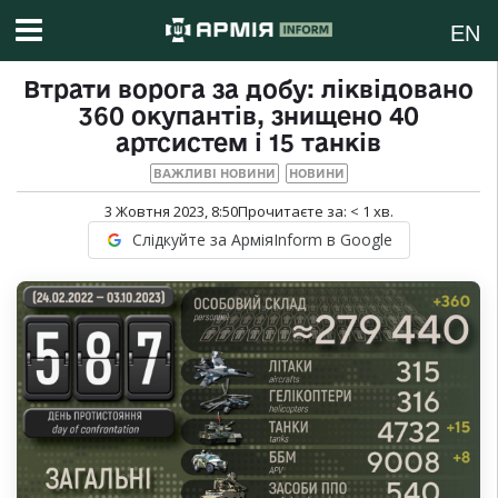
EN
Втрати ворога за добу: ліквідовано
360 окупантів, знищено 40
артсистем і 15 танків
ВАЖЛИВІ НОВИНИ
НОВИНИ
3 Жовтня 2023, 8:50
Прочитаєте за:
< 1
хв.
Слідкуйте за АрміяInform в Google