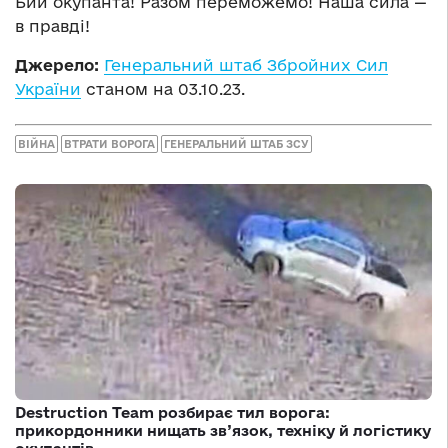
Бий окупанта! Разом переможемо! Наша сила —
в правді!
Джерело:
Генеральний штаб Збройних Сил
України
станом на 03.10.23.
ВІЙНА
ВТРАТИ ВОРОГА
ГЕНЕРАЛЬНИЙ ШТАБ ЗСУ
Destruction Team розбирає тил ворога:
прикордонники нищать зв’язок, техніку й логістику