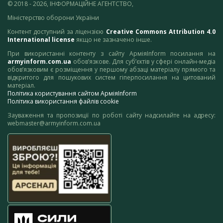
© 2018 - 2026, ІНФОРМАЦІЙНЕ АГЕНТСТВО,
Міністерство оборони України
Контент доступний за ліцензією
Creative Commons Attribution 4.0
International license
якщо не зазначено інше.
При використанні контенту з сайту АрміяInform посилання на
armyinform.com.ua
обов’язкове. Для суб’єктів у сфері онлайн-медіа
обов’язковим є розміщення у першому абзаці матеріалу прямого та
відкритого для пошукових систем гіперпосилання на цитований
матеріал.
Політика користування сайтом АрміяInform
Політика використання файлів cookie
Зауваження та пропозиції по роботі сайту надсилайте на адресу:
webmaster@armyinform.com.ua