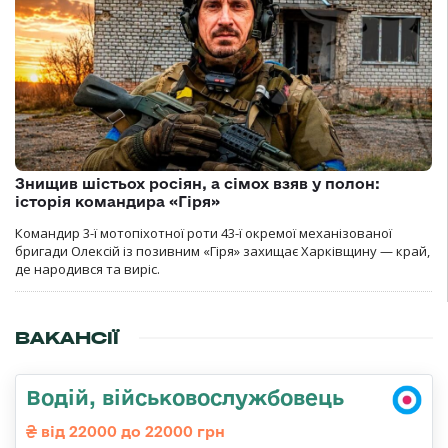
Знищив шістьох росіян, а сімох взяв у полон:
історія командира «Гіря»
Командир 3-ї мотопіхотної роти 43-ї окремої механізованої
бригади Олексій із позивним «Гіря» захищає Харківщину — край,
де народився та виріс.
ВАКАНСІЇ
Водій, військовослужбовець
від 22000 до 22000 грн