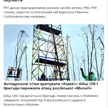
окупантів
FPV-дрони прикордонників уразили засоби зв’язку, РЕБ і РЕР,
техніку, укриття та логістичний хаб ворога на Північно-
Слобожанському напрямку.
Антидронові сітки врятували «Хамві»: бійці 128-ї
бригади пережили атаку російської «Молнії»
Бійці 128-ї Закарпатської бригади, повертаючись із бойового
завдання, потрапили під атаку російського ударного
безпілотника «Молнія».