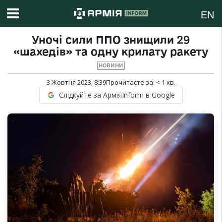
EN
Уночі сили ППО знищили 29
«шахедів» та одну крилату ракету
НОВИНИ
3 Жовтня 2023, 8:39
Прочитаєте за:
< 1
хв.
Слідкуйте за АрміяInform в Google