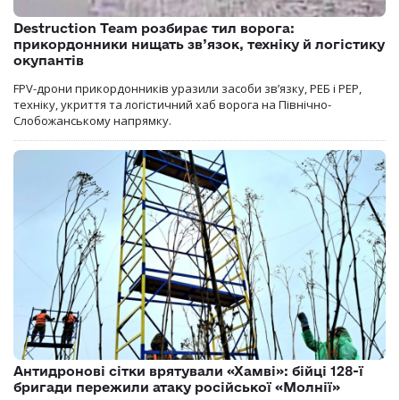
Destruction Team розбирає тил ворога:
прикордонники нищать зв’язок, техніку й логістику
окупантів
FPV-дрони прикордонників уразили засоби зв’язку, РЕБ і РЕР,
техніку, укриття та логістичний хаб ворога на Північно-
Слобожанському напрямку.
Антидронові сітки врятували «Хамві»: бійці 128-ї
бригади пережили атаку російської «Молнії»