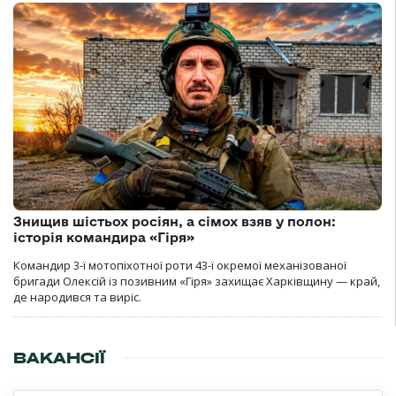
Знищив шістьох росіян, а сімох взяв у полон:
історія командира «Гіря»
Командир 3-ї мотопіхотної роти 43-ї окремої механізованої
бригади Олексій із позивним «Гіря» захищає Харківщину — край,
де народився та виріс.
ВАКАНСІЇ