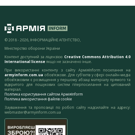
© 2018 - 2026, ІНФОРМАЦІЙНЕ АГЕНТСТВО,
Міністерство оборони України
Контент доступний за ліцензією
Creative Commons Attribution 4.0
International license
якщо не зазначено інше.
При використанні контенту з сайту АрміяInform посилання на
armyinform.com.ua
обов’язкове. Для суб’єктів у сфері онлайн-медіа
обов’язковим є розміщення у першому абзаці матеріалу прямого та
відкритого для пошукових систем гіперпосилання на цитований
матеріал.
Політика користування сайтом АрміяInform
Політика використання файлів cookie
Зауваження та пропозиції по роботі сайту надсилайте на адресу:
webmaster@armyinform.com.ua