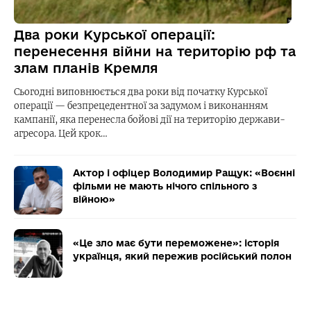
Два роки Курської операції:
перенесення війни на територію рф та
злам планів Кремля
Сьогодні виповнюється два роки від початку Курської
операції — безпрецедентної за задумом і виконанням
кампанії, яка перенесла бойові дії на територію держави-
агресора. Цей крок…
Актор і офіцер Володимир Ращук: «Воєнні
фільми не мають нічого спільного з
війною»
«Це зло має бути переможене»: історія
українця, який пережив російський полон