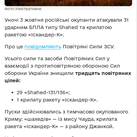
Фото ілюстративне
Уночі 3 жовтня російські окупанти атакували 31
ударним БПЛА типу Shahed та крилатою
ракетою «Іскандер-К».
Про це
повідомляють
Повітряні Сили ЗСУ.
Усього сили та засоби Повітряних Сил у
взаємодії з протиповітряною обороною Сил
оборони України знищили
тридцять повітряних
цілей:
29 «Shahed-131/136»;
1 крилату ракету «Іскандер-К».
Пуски здійснювались з тимчасово окупованого
Криму: «шахедів» — із мису Чауда, крилата
ракета «Іскандер-К» — з району Джанкой.