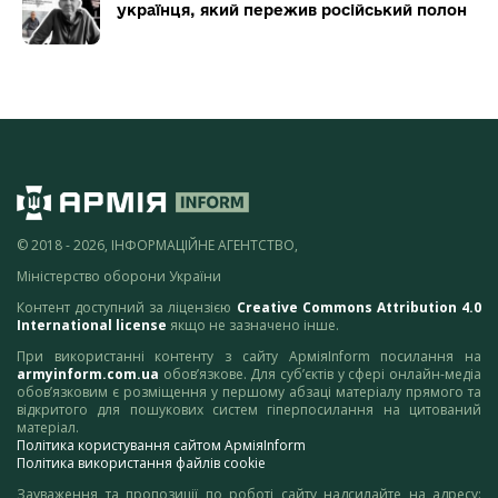
українця, який пережив російський полон
© 2018 - 2026, ІНФОРМАЦІЙНЕ АГЕНТСТВО,
Міністерство оборони України
Контент доступний за ліцензією
Creative Commons Attribution 4.0
International license
якщо не зазначено інше.
При використанні контенту з сайту АрміяInform посилання на
armyinform.com.ua
обов’язкове. Для суб’єктів у сфері онлайн-медіа
обов’язковим є розміщення у першому абзаці матеріалу прямого та
відкритого для пошукових систем гіперпосилання на цитований
матеріал.
Політика користування сайтом АрміяInform
Політика використання файлів cookie
Зауваження та пропозиції по роботі сайту надсилайте на адресу: