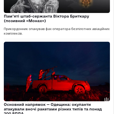
Пам’яті штаб-сержанта Віктора Бриткару
(позивний «Монах»)
Прикордонник опанував фах оператора безпілотних авіаційних
комплексів.
Основний напрямок — Одещина: окупанти
атакували вночі ракетами різних типів та понад
200 БПЛА