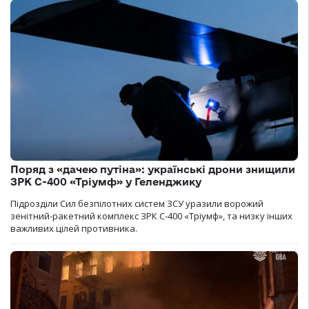
Поряд з «дачею путіна»: українські дрони знищили
ЗРК С-400 «Тріумф» у Геленджику
Підрозділи Сил безпілотних систем ЗСУ уразили ворожий
зенітний-ракетний комплекс ЗРК С-400 «Тріумф», та низку інших
важливих цілей противника.