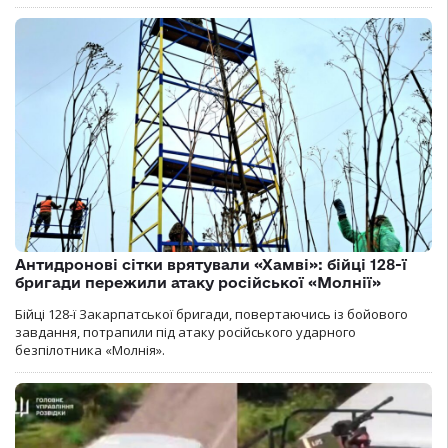
Антидронові сітки врятували «Хамві»: бійці 128-ї
бригади пережили атаку російської «Молнії»
Бійці 128-ї Закарпатської бригади, повертаючись із бойового
завдання, потрапили під атаку російського ударного
безпілотника «Молнія».