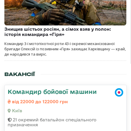
Знищив шістьох росіян, а сімох взяв у полон:
історія командира «Гіря»
Командир 3-ї мотопіхотної роти 43-ї окремої механізованої
бригади Олексій із позивним «Гіря» захищає Харківщину — край,
де народився та виріс.
ВАКАНСІЇ
Командир бойової машини
від 22000 до 122000 грн
Київ
21 окремий батальйон спеціального
призначення