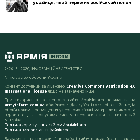
українця, який пережив російський полон
© 2018 - 2026, ІНФОРМАЦІЙНЕ АГЕНТСТВО,
Міністерство оборони України
Контент доступний за ліцензією
Creative Commons Attribution 4.0
International license
якщо не зазначено інше.
При використанні контенту з сайту АрміяInform посилання на
armyinform.com.ua
обов’язкове. Для суб’єктів у сфері онлайн-медіа
обов’язковим є розміщення у першому абзаці матеріалу прямого та
відкритого для пошукових систем гіперпосилання на цитований
матеріал.
Політика користування сайтом АрміяInform
Політика використання файлів cookie
Зауваження та пропозиції по роботі сайту надсилайте на адресу: