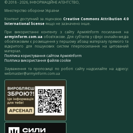
© 2018 - 2026, ІНФОРМАЦІЙНЕ АГЕНТСТВО,
Міністерство оборони України
Контент доступний за ліцензією
Creative Commons Attribution 4.0
International license
якщо не зазначено інше.
При використанні контенту з сайту АрміяInform посилання на
armyinform.com.ua
обов’язкове. Для суб’єктів у сфері онлайн-медіа
обов’язковим є розміщення у першому абзаці матеріалу прямого та
відкритого для пошукових систем гіперпосилання на цитований
матеріал.
Політика користування сайтом АрміяInform
Політика використання файлів cookie
Зауваження та пропозиції по роботі сайту надсилайте на адресу:
webmaster@armyinform.com.ua