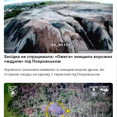
Засідка не спрацювала: «Омега» знищила ворожих
«ждунів» під Покровськом
Українські захисники виявили та знищили ворожі дрони, які
готували засідку на одному з териконів під Покровськом.