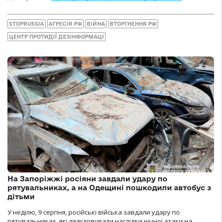
STOPRUSSIA
АГРЕСІЯ РФ
ВІЙНА
ВТОРГНЕННЯ РФ
ЦЕНТР ПРОТИДІЇ ДЕЗІНФОРМАЦІ
На Запоріжжі росіяни завдали удару по
рятувальниках, а на Одещині пошкодили автобус з
дітьми
У неділю, 9 серпня, російські війська завдали удару по
рятувальниках, які ліквідовували наслідки нічної атаки на