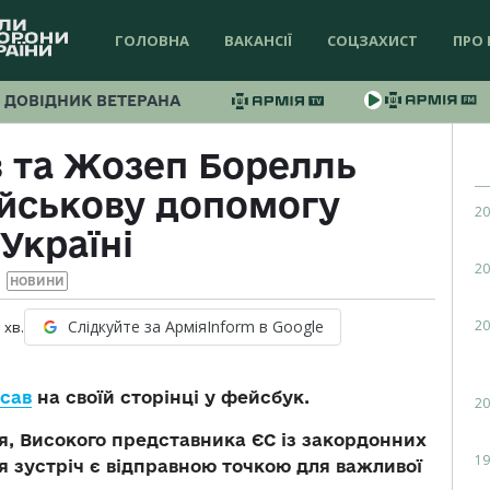
ГОЛОВНА
ВАКАНСІЇ
СОЦЗАХИСТ
ПРО 
ДОВІДНИК ВЕТЕРАНА
 та Жозеп Борелль
ійськову допомогу
20
Україні
20
НОВИНИ
20
Слідкуйте за АрміяInform в Google
1
хв.
сав
на своїй сторінці у фейсбук.
20
я, Високого представника ЄС із закордонних
19
я зустріч є відправною точкою для важливої