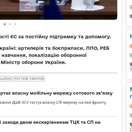
сті ЄС за постійну підтримку та допомогу.
країні: артилерія та боєприпаси, ППО, РЕБ
 навчання, локалізацію оборонної
 Міністр оборони України.
ІЦІЙНО
РУСТЕМ УМЄРОВ
ртає власну мобільну мережу сотового зв’язку
вання ДШВ ЗСУ тестує власну LTE-мережу на лінії фронту.
і заходи двом екскерівникам ТЦК та СП на