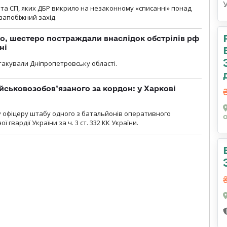
та СП, яких ДБР викрило на незаконному «списанні» понад
 запобіжний захід.
о, шестеро постраждали внаслідок обстрілів рф
ні
атакували Дніпропетровську області.
йськовозобов’язаного за кордон: у Харкові
у офіцеру штабу одного з батальйонів оперативного
гвардії України за ч. 3 ст. 332 КК України.