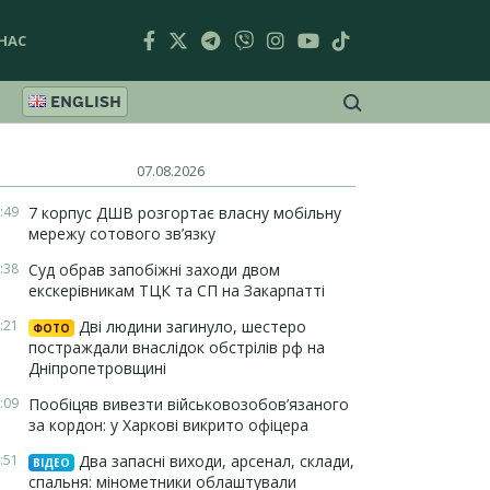
НАС
ENGLISH
07.08.2026
:49
7 корпус ДШВ розгортає власну мобільну
мережу сотового зв’язку
:38
Суд обрав запобіжні заходи двом
екскерівникам ТЦК та СП на Закарпатті
:21
Дві людини загинуло, шестеро
ФОТО
постраждали внаслідок обстрілів рф на
Дніпропетровщині
:09
Пообіцяв вивезти військовозобов’язаного
за кордон: у Харкові викрито офіцера
:51
Два запасні виходи, арсенал, склади,
ВІДЕО
спальня: мінометники облаштували