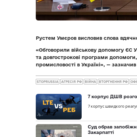
Рустем Умєров висловив слова вдячно
«Обговорили військову допомогу ЄС У
та довгострокові програми допомоги,
промисловості в Україні», — зазначив
STOPRUSSIA
АГРЕСІЯ РФ
ВІЙНА
ВТОРГНЕННЯ РФ
ОФ
7 корпус ДШВ розго
7 корпус швидкого реагу
Суд обрав запобіжн
Закарпатті