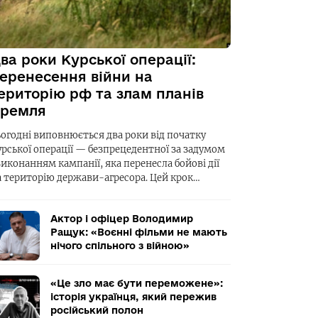
ва роки Курської операції:
еренесення війни на
ериторію рф та злам планів
ремля
ьогодні виповнюється два роки від початку
урської операції — безпрецедентної за задумом
виконанням кампанії, яка перенесла бойові дії
а територію держави-агресора. Цей крок…
Актор і офіцер Володимир
Ращук: «Воєнні фільми не мають
нічого спільного з війною»
«Це зло має бути переможене»:
історія українця, який пережив
російський полон