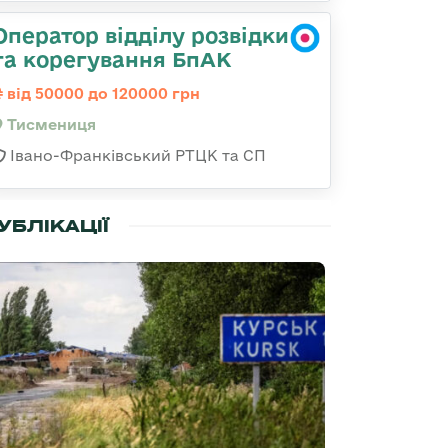
Оператор відділу розвідки
та корегування БпАК
від 50000 до 120000 грн
Тисмениця
Івано-Франківський РТЦК та СП
УБЛІКАЦІЇ