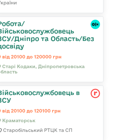
України
Робота/
Військовослужбовець
ЗСУ/Дніпро та Область/Без
досвіду
від 20100 до 120000 грн
Старі Кодаки, Дніпропетровська
область
Військовослужбовець в
ЗСУ
від 20100 до 120100 грн
Краматорськ
Старобільський РТЦК та СП