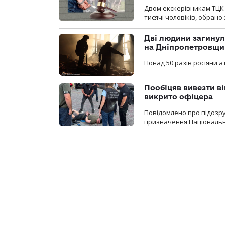
Двом екскерівникам ТЦК 
тисячі чоловіків, обрано
Дві людини загинул
на Дніпропетровщи
Понад 50 разів росіяни 
Пообіцяв вивезти ві
викрито офіцера
Повідомлено про підозр
призначення Національної 