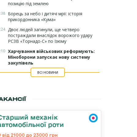
позицію під землею
:38
Борець за небо і дитячі мрії: історія
прикордонника «Кума»
:24
Двоє людей загинули, ще четверо
постраждали внаслідок ворожого удару
РСЗВ «Торнадо-С» по Ізюму
:10
Харчування військових реформують:
Міноборони запускає нову систему
закупівель
ВСІ НОВИНИ
АКАНСІЇ
Старший механік
автомобільної роти
від 21000 до 23000 грн