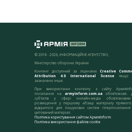
© 2018 - 2026, ІНФОРМАЦІЙНЕ АГЕНТСТВО,
Міністерство оборони України
Контент доступний за ліцензією
Creative Comm
Attribution 4.0 International license
якщо 
зазначено інше.
При використанні контенту з сайту АрміяInf
посилання на
armyinform.com.ua
обов’язкове. 
суб’єктів у сфері онлайн-медіа обов’язкови
розміщення у першому абзаці матеріалу прямого
відкритого для пошукових систем гіперпосилання
цитований матеріал.
Політика користування сайтом АрміяInform
Політика використання файлів cookie
Зауваження та пропозиції по роботі сайту надсилайте