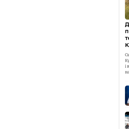
Д
п
т
К
С
К
і 
н