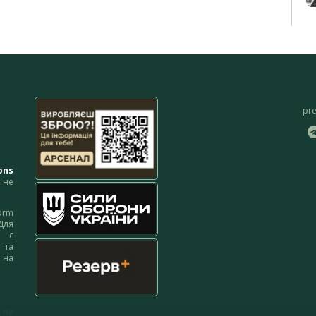
pr
ons
не
orm
Для
м є
 та
 на
 на