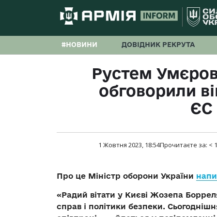
#НОВИНИ
ДОВІДНИК РЕКРУТА
Рустем Умєров
обговорили в
ЄС 
1 Жовтня 2023, 18:54
Прочитаєте за:
< 
Про це Міністр оборони України
напи
«Радий вітати у Києві Жозепа Боррел
справ і політики безпеки. Сьогоднішн