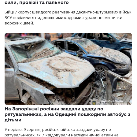
сили, провізії та пального
Бійці 7 корпус швидкого реагування десантно-штурмових військ
ЗСУ поділилися видовищними кадрами з ураженнями низки
ворожих цілей.
На Запоріжжі росіяни завдали удару по
рятувальниках, а на Одещині пошкодили автобус з
дітьми
У неділю, 9 серпня, російські війська завдали удару по
рятувальниках, які ліквідовували наслідки нічної атаки на