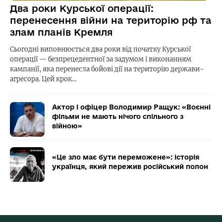
Два роки Курської операції:
перенесення війни на територію рф та
злам планів Кремля
Сьогодні виповнюється два роки від початку Курської
операції — безпрецедентної за задумом і виконанням
кампанії, яка перенесла бойові дії на територію держави-
агресора. Цей крок…
Актор і офіцер Володимир Ращук: «Воєнні
фільми не мають нічого спільного з
війною»
«Це зло має бути переможене»: історія
українця, який пережив російський полон