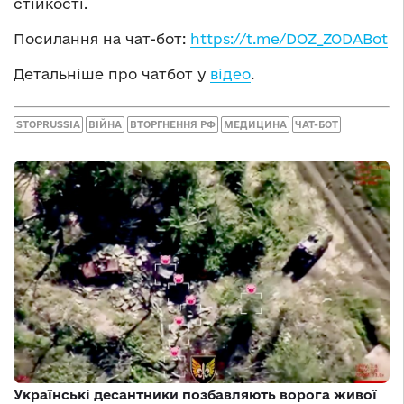
стійкості.
Посилання на чат-бот:
https://t.me/DOZ_ZODABot
Детальніше про чатбот у
відео
.
STOPRUSSIA
ВІЙНА
ВТОРГНЕННЯ РФ
МЕДИЦИНА
ЧАТ-БОТ
Українські десантники позбавляють ворога живої