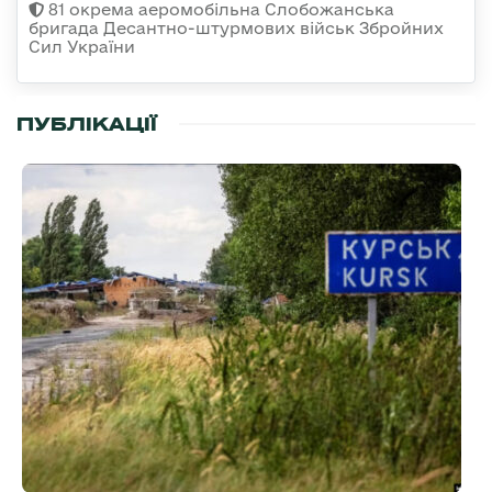
81 окрема аеромобільна Слобожанська
бригада Десантно-штурмових військ Збройних
Сил України
ПУБЛІКАЦІЇ