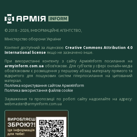
© 2018 - 2026, ІНФОРМАЦІЙНЕ АГЕНТСТВО,
Міністерство оборони України
Контент доступний за ліцензією
Creative Commons Attribution 4.0
International license
якщо не зазначено інше.
При використанні контенту з сайту АрміяInform посилання на
armyinform.com.ua
обов’язкове. Для суб’єктів у сфері онлайн-медіа
обов’язковим є розміщення у першому абзаці матеріалу прямого та
відкритого для пошукових систем гіперпосилання на цитований
матеріал.
Політика користування сайтом АрміяInform
Політика використання файлів cookie
Зауваження та пропозиції по роботі сайту надсилайте на адресу:
webmaster@armyinform.com.ua