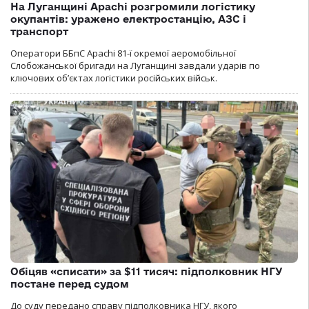
На Луганщині Apachi розгромили логістику
окупантів: уражено електростанцію, АЗС і
транспорт
Оператори ББпС Apachi 81-ї окремої аеромобільної
Слобожанської бригади на Луганщині завдали ударів по
ключових об’єктах логістики російських військ.
Обіцяв «списати» за $11 тисяч: підполковник НГУ
постане перед судом
До суду передано справу підполковника НГУ, якого