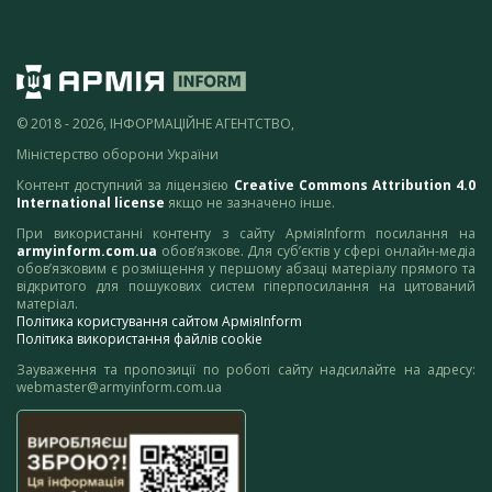
© 2018 - 2026, ІНФОРМАЦІЙНЕ АГЕНТСТВО,
Міністерство оборони України
Контент доступний за ліцензією
Creative Commons Attribution 4.0
International license
якщо не зазначено інше.
При використанні контенту з сайту АрміяInform посилання на
armyinform.com.ua
обов’язкове. Для суб’єктів у сфері онлайн-медіа
обов’язковим є розміщення у першому абзаці матеріалу прямого та
відкритого для пошукових систем гіперпосилання на цитований
матеріал.
Політика користування сайтом АрміяInform
Політика використання файлів cookie
Зауваження та пропозиції по роботі сайту надсилайте на адресу:
webmaster@armyinform.com.ua