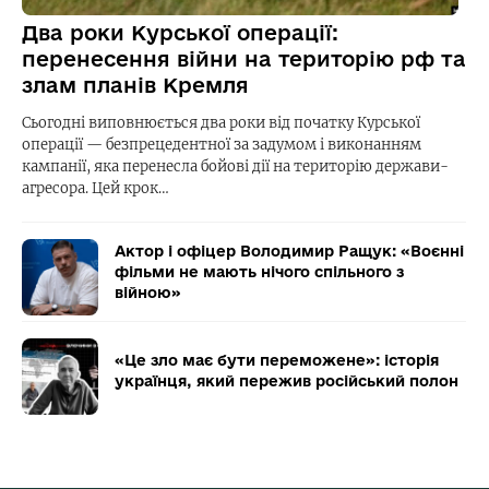
Два роки Курської операції:
перенесення війни на територію рф та
злам планів Кремля
Сьогодні виповнюється два роки від початку Курської
операції — безпрецедентної за задумом і виконанням
кампанії, яка перенесла бойові дії на територію держави-
агресора. Цей крок…
Актор і офіцер Володимир Ращук: «Воєнні
фільми не мають нічого спільного з
війною»
«Це зло має бути переможене»: історія
українця, який пережив російський полон