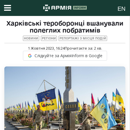
EN
Харківські тероборонці вшанували
полеглих побратимів
НОВИНИ
РЕГІОНИ
РЕПОРТАЖІ З МІСЦЯ ПОДІЙ
1 Жовтня 2023, 16:24
Прочитаєте за:
2
хв.
Слідкуйте за АрміяInform в Google