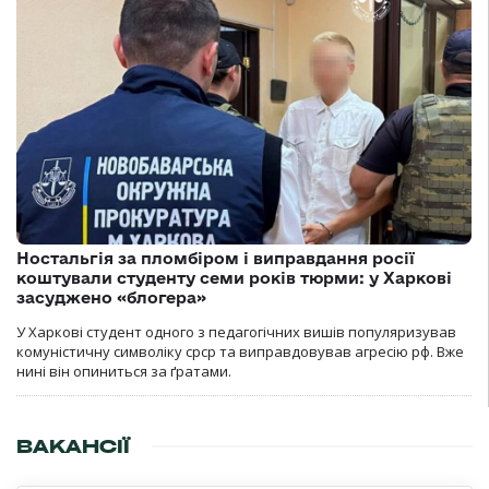
Ностальгія за пломбіром і виправдання росії
коштували студенту семи років тюрми: у Харкові
засуджено «блогера»
У Харкові студент одного з педагогічних вишів популяризував
комуністичну символіку срср та виправдовував агресію рф. Вже
нині він опиниться за ґратами.
ВАКАНСІЇ