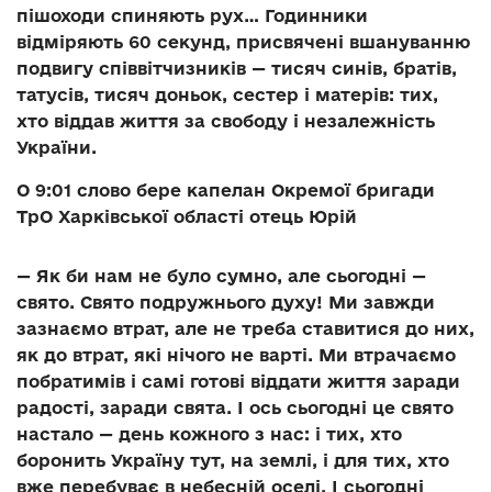
пішоходи спиняють рух… Годинники
відміряють 60 секунд, присвячені вшануванню
подвигу співвітчизників — тисяч синів, братів,
татусів, тисяч доньок, сестер і матерів: тих,
хто віддав життя за свободу і незалежність
України.
О 9:01 слово бере капелан Окремої бригади
ТрО Харківської області отець Юрій
— Як би нам не було сумно, але сьогодні —
свято. Свято подружнього духу! Ми завжди
зазнаємо втрат, але не треба ставитися до них,
як до втрат, які нічого не варті. Ми втрачаємо
побратимів і самі готові віддати життя заради
радості, заради свята. І ось сьогодні це свято
настало — день кожного з нас: і тих, хто
боронить Україну тут, на землі, і для тих, хто
вже перебуває в небесній оселі. І сьогодні