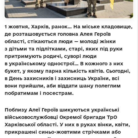
1 жовтня, Харків, ранок… На міське кладовище,
де розташовується головна Алея Героїв
області, стікаються люди — молоді жінки
з дітьми та підлітками, старі, яких під руки
притримують родичі, суворі люди
в українському однострої… В кожного з них
букет, у якому парна кількість квітів. Сьогодні,
в День захисників і захисниць України, всі
вони прийшли, аби віддати шану полеглим
побратимам і посестрам.
Поблизу Алеї Героїв шикуються українські
військовослужбовці Окремої бригади ТрО
Харківської області. У них в руках вінки, квіти,
прикрашені синьо-жовтими стрічками або