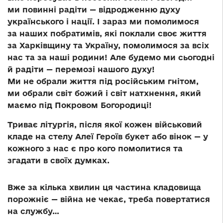
ми повинні радіти — відродженню духу
українського і нації. І зараз ми помолимося
за наших побратимів, які поклали своє життя
за Харківщину та Україну, помолимося за всіх
нас та за наші родини! Але будемо ми сьогодні
й радіти — перемозі нашого духу!
Ми не обрали життя під російським гнітом,
ми обрали світ божий і світ натхнення, який
маємо під Покровом Богородиці!
Триває літургія, після якої кожен військовий
кладе на стелу Алеї Героїв букет або вінок — у
кожного з нас є про кого помолитися та
згадати в своїх думках.
Вже за кілька хвилин ця частина кладовища
порожніє — війна не чекає, треба повертатися
на службу…