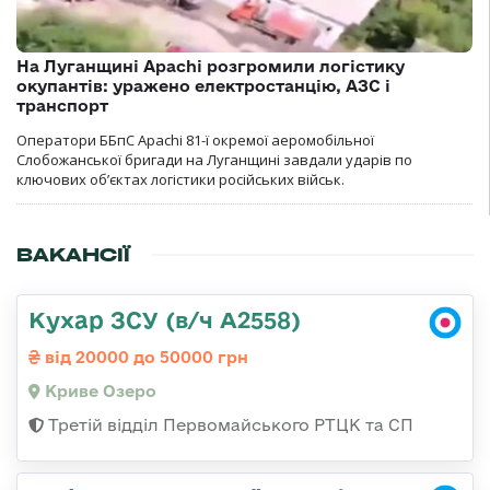
На Луганщині Apachi розгромили логістику
окупантів: уражено електростанцію, АЗС і
транспорт
Оператори ББпС Apachi 81-ї окремої аеромобільної
Слобожанської бригади на Луганщині завдали ударів по
ключових об’єктах логістики російських військ.
ВАКАНСІЇ
Кухар ЗСУ (в/ч А2558)
від 20000 до 50000 грн
Криве Озеро
Третій відділ Первомайського РТЦК та СП