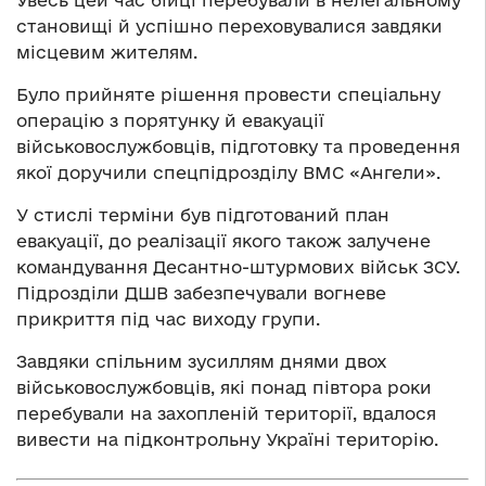
Увесь цей час бійці перебували в нелегальному
становищі й успішно переховувалися завдяки
місцевим жителям.
Було прийняте рішення провести спеціальну
операцію з порятунку й евакуації
військовослужбовців, підготовку та проведення
якої доручили спецпідрозділу ВМС «Ангели».
У стислі терміни був підготований план
евакуації, до реалізації якого також залучене
командування Десантно-штурмових військ ЗСУ.
Підрозділи ДШВ забезпечували вогневе
прикриття під час виходу групи.
Завдяки спільним зусиллям днями двох
військовослужбовців, які понад півтора роки
перебували на захопленій території, вдалося
вивести на підконтрольну Україні територію.