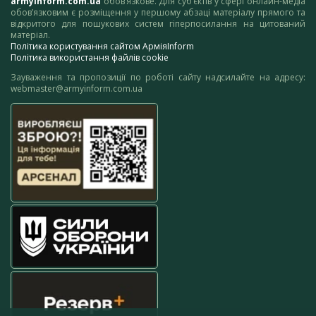
armyinform.com.ua
обов’язкове. Для суб’єктів у сфері онлайн-медіа
обов’язковим є розміщення у першому абзаці матеріалу прямого та
відкритого для пошукових систем гіперпосилання на цитований
матеріал.
Політика користування сайтом АрміяInform
Політика використання файлів cookie
Зауваження та пропозиції по роботі сайту надсилайте на адресу:
webmaster@armyinform.com.ua