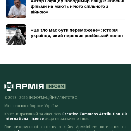
Актор і офіцер Володимир Ращук: «Воєнні
фільми не мають нічого спільного з
війною»
«Це зло має бути переможене»: історія
українця, який пережив російський полон
© 2018 - 2026, ІНФОРМАЦІЙНЕ АГЕНТСТВО,
Міністерство оборони України
Контент доступний за ліцензією
Creative Commons Attribution 4.0
International license
якщо не зазначено інше.
При використанні контенту з сайту АрміяInform посилання на