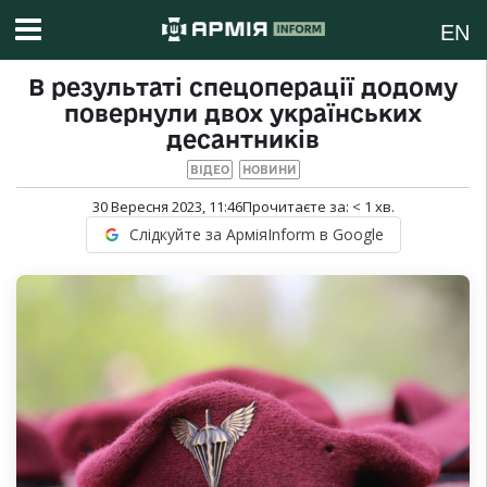
EN
В результаті спецоперації додому
повернули двох українських
десантників
ВІДЕО
НОВИНИ
30 Вересня 2023, 11:46
Прочитаєте за:
< 1
хв.
Слідкуйте за АрміяInform в Google