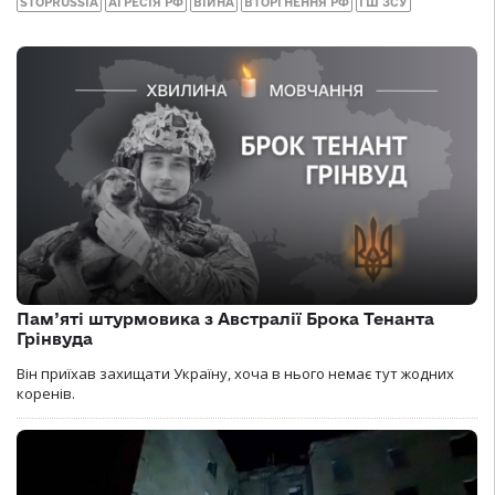
STOPRUSSIA
АГРЕСІЯ РФ
ВІЙНА
ВТОРГНЕННЯ РФ
ГШ ЗСУ
Пам’яті штурмовика з Австралії Брока Тенанта
Грінвуда
Він приїхав захищати Україну, хоча в нього немає тут жодних
коренів.