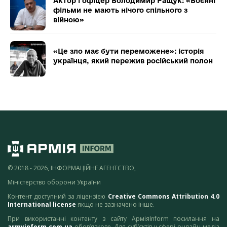
Актор і офіцер Володимир Ращук: «Воєнні
фільми не мають нічого спільного з
війною»
«Це зло має бути переможене»: історія
українця, який пережив російський полон
© 2018 - 2026, ІНФОРМАЦІЙНЕ АГЕНТСТВО,
Міністерство оборони України
Контент доступний за ліцензією
Creative Commons Attribution 4.0
International license
якщо не зазначено інше.
При використанні контенту з сайту АрміяInform посилання на
armyinform.com.ua
обов’язкове. Для суб’єктів у сфері онлайн-медіа