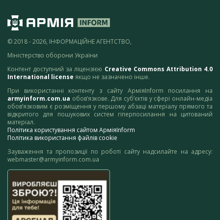
© 2018 - 2026, ІНФОРМАЦІЙНЕ АГЕНТСТВО,
Міністерство оборони України
Контент доступний за ліцензією
Creative Commons Attribution 4.0
International license
якщо не зазначено інше.
При використанні контенту з сайту АрміяInform посилання на
armyinform.com.ua
обов’язкове. Для суб’єктів у сфері онлайн-медіа
обов’язковим є розміщення у першому абзаці матеріалу прямого та
відкритого для пошукових систем гіперпосилання на цитований
матеріал.
Політика користування сайтом АрміяInform
Політика використання файлів cookie
Зауваження та пропозиції по роботі сайту надсилайте на адресу:
webmaster@armyinform.com.ua