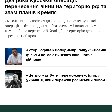
Два роки Курської операції:
перенесення війни на територію рф та
злам планів Кремля
Сьогодні виповнюється два роки від початку Курської
операції — безпрецедентної за задумом і виконанням
кампанії, яка перенесла бойові дії на територію держави-
агресора. Цей крок…
Актор і офіцер Володимир Ращук: «Воєнні
фільми не мають нічого спільного з
війною»
«Це зло має бути переможене»: історія
українця, який пережив російський полон