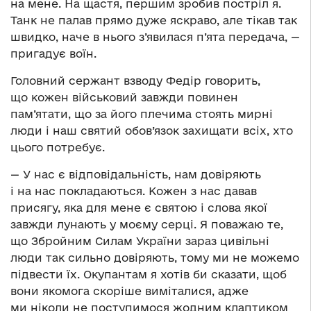
на мене. На щастя, першим зробив постріл я.
Танк не палав прямо дуже яскраво, але тікав так
швидко, наче в нього з’явилася п’ята передача, —
пригадує воїн.
Головний сержант взводу Федір говорить,
що кожен військовий завжди повинен
пам’ятати, що за його плечима стоять мирні
люди і наш святий обов’язок захищати всіх, хто
цього потребує.
— У нас є відповідальність, нам довіряють
і на нас покладаються. Кожен з нас давав
присягу, яка для мене є святою і слова якої
завжди лунають у моєму серці. Я поважаю те,
що Збройним Силам України зараз цивільні
люди так сильно довіряють, тому ми не можемо
підвести їх. Окупантам я хотів би сказати, щоб
вони якомога скоріше виміталися, адже
ми ніколи не поступимося жодним клаптиком