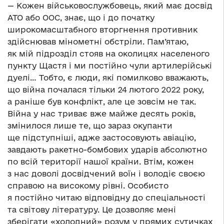
— Кожен військовослужбовець, який має досвід
АТО або ООС, знає, що і до початку
широкомасштабного вторгнення противник
здійснював мінометні обстріли. Пам’ятаю,
як мій підрозділ стояв на околицях населеного
пункту Щастя і ми постійно чули артилерійські
дуелі… Тобто, є люди, які помилково вважають,
що війна почалася тільки 24 лютого 2022 року,
а раніше був конфлікт, але це зовсім не так.
Війна у нас триває вже майже десять років,
змінилося лише те, що зараз окупанти
ще підступніші, адже застосовують авіацію,
завдають ракетно-бомбових ударів абсолютно
по всій території нашої країни. Втім, кожен
з нас доволі досвідчений воїн і володіє своєю
справою на високому рівні. Особисто
я постійно читаю відповідну до спеціальності
та світову літературу. Це дозволяє мені
зберігати «холодний» розум у прямих сутичках