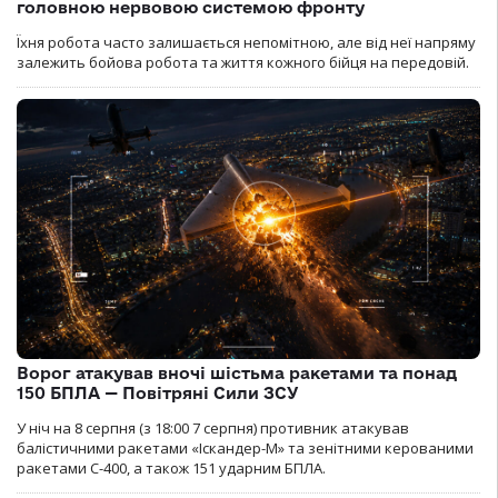
головною нервовою системою фронту
Їхня робота часто залишається непомітною, але від неї напряму
залежить бойова робота та життя кожного бійця на передовій.
Ворог атакував вночі шістьма ракетами та понад
150 БПЛА — Повітряні Сили ЗСУ
У ніч на 8 серпня (з 18:00 7 серпня) противник атакував
балістичними ракетами «Іскандер-М» та зенітними керованими
ракетами С-400, а також 151 ударним БПЛА.