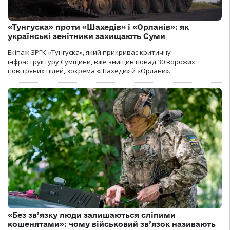
«Тунгуска» проти «Шахедів» і «Орланів»: як
українські зенітники захищають Суми
Екіпаж ЗРГК «Тунгуска», який прикриває критичну
інфраструктуру Сумщини, вже знищив понад 30 ворожих
повітряних цілей, зокрема «Шахеди» й «Орлани».
«Без зв’язку люди залишаються сліпими
кошенятами»: чому військовий зв’язок називають