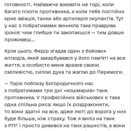
готовності. Найважче воювати не тоді, коли
багато піхоти противника, а коли тебе постійно
криє авіація, танки або артилерія окупантів. Тут
у нас з побратимами виникла така правдива
іронія: чим глибше ти закопаєшся — тим довше
проживеш…
Крім цього, Федір згадав один з бойових
епізодів, який закарбувався у його пам’яті на все
життя, а особисто мене вразив своєю
сміливістю, силою духа та жагою до Перемоги.
— Торік поблизу Богородичного нас
з побратимами три дні «кошмарив» танк
противника. У професійних військових є така
одна спільна риса: якщо їх роздраконити,
то вони здатні на все, адже люті до ворога у них
буде більше, ніж страху. Тож я виліз на танк
з РПГ і просто дивився на танк рашистів, а вони