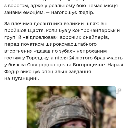
з ворогом, адже у реальному бою немає місця
зайвим емоціям, — наголошує Федір.
За плечима десантника великий шлях: він
пройшов Щастя, коли був у контрснайперській
групі й «відловлював» ворожих снайперів,
перед початком широкомасштабного
вторгнення «давав по зубах» непроханим
гостям у Торецьку, а після 24 лютого брав участь
у боях за Сєвєродонецьк та Богородичне. Наразі
Федір виконує спеціальні завдання
на Луганщині.