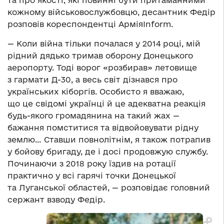
та про якості, які повинні бути притаманними
кожному військовослужбовцю, десантник Федір
розповів кореспондентці АрміяInform.
— Коли війна тільки почалася у 2014 році, мій
рідний дядько тримав оборону Донецького
аеропорту. Тоді ворог «розбирав» летовище
з гармати Д-30, а весь світ дізнався про
українських кіборгів. Особисто я вважаю,
що це свідомі українці й це адекватна реакція
будь-якого громадянина на такий жах —
бажання помститися та відвойовувати рідну
землю… Ставши повнолітнім, я також потрапив
у бойову бригаду, де і досі продовжую службу.
Починаючи з 2018 року їздив на ротації
практично у всі гарячі точки Донецької
та Луганської областей, — розповідає головний
сержант взводу Федір.