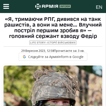
EN
«Я, тримаючи РПГ, дивився на танк
рашистів, а вони на мене… Влучний
постріл першим зробив я» —
головний сержант взводу Федір
LIFE STORY: ІСТОРІЇ ВІЙСЬКОВИХ
29 Вересня 2023, 12:58
Прочитаєте за:
3
хв.
Слідкуйте за АрміяInform в Google