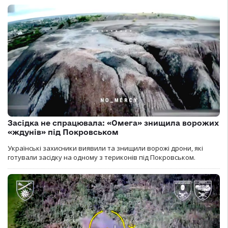
Засідка не спрацювала: «Омега» знищила ворожих
«ждунів» під Покровськом
Українські захисники виявили та знищили ворожі дрони, які
готували засідку на одному з териконів під Покровськом.