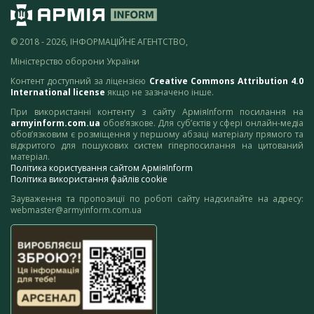
© 2018 - 2026, ІНФОРМАЦІЙНЕ АГЕНТСТВО,
Міністерство оборони України
Контент доступний за ліцензією
Creative Commons Attribution 4.0
International license
якщо не зазначено інше.
При використанні контенту з сайту АрміяInform посилання на
armyinform.com.ua
обов’язкове. Для суб’єктів у сфері онлайн-медіа
обов’язковим є розміщення у першому абзаці матеріалу прямого та
відкритого для пошукових систем гіперпосилання на цитований
матеріал.
Політика користування сайтом АрміяInform
Політика використання файлів cookie
Зауваження та пропозиції по роботі сайту надсилайте на адресу:
webmaster@armyinform.com.ua