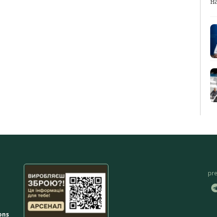
н
pr
ons