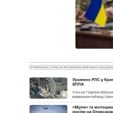
STOPRUSSIA
АГРЕСІЯ РФ
ВЕЛИКА БРИТАНІЯ
ОФІЦІЙН
Уражено РЛС у Крим
БПЛА
У ніч на 7 серпня 2026 
виявлення поблизу Оленів
«Мули» та мотоцикл
росіян на Олексан