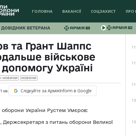
ГОЛОВНА
ВАКАНСІЇ
СОЦЗАХИСТ
ПРО 
ДОВІДНИК ВЕТЕРАНА
в та Грант Шаппс
11
одальше військове
11
 допомогу Україні
І НОВИНИ
НОВИНИ
11
Слідкуйте за АрміяInform в Google
 1
хв.
10
 оборони України Рустем Умєров:
10
и, Держсекретаря з питань оборони Великої