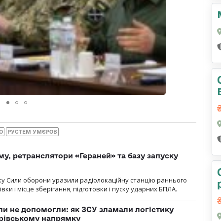
О
РУСТЕМ УМЄРОВ
у, ретранслятори «Гераней» та базу запуску
року Сили оборони уразили радіолокаційну станцію раннього
ки і місце зберігання, підготовки і пуску ударних БПЛА.
и не допомогли: як ЗСУ зламали логістику
дрівському напрямку