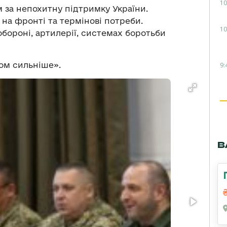
10
за непохитну підтримку України.
на фронті та термінові потреби.
10
бороні, артилерії, системах боротьби
зом сильніше».
9:
В