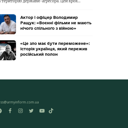
а територію держави-агресора. Цей крок…
Актор і офіцер Володимир
Ращук: «Воєнні фільми не мають
нічого спільного з війною»
«Це зло має бути переможене»:
історія українця, який пережив
російський полон
ess@armyinform.com.ua