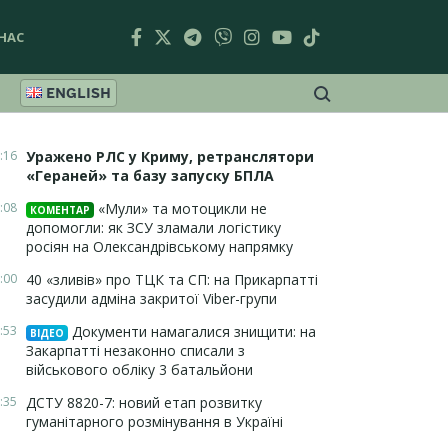
НАС
ENGLISH
:16
Уражено РЛС у Криму, ретранслятори
«Гераней» та базу запуску БПЛА
:08
«Мули» та мотоцикли не
КОМЕНТАР
допомогли: як ЗСУ зламали логістику
росіян на Олександрівському напрямку
:00
40 «зливів» про ТЦК та СП: на Прикарпатті
засудили адміна закритої Viber-групи
:53
Документи намагалися знищити: на
ВІДЕО
Закарпатті незаконно списали з
військового обліку 3 батальйони
:35
ДСТУ 8820-7: новий етап розвитку
гуманітарного розмінування в Україні