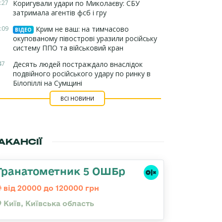
:27
Коригували удари по Миколаєву: СБУ
затримала агентів фсб і гру
:09
Крим не ваш: на тимчасово
ВІДЕО
окупованому півострові уразили російську
систему ППО та військовий кран
47
Десять людей постраждало внаслідок
подвійного російського удару по ринку в
Білопіллі на Сумщині
ВСІ НОВИНИ
АКАНСІЇ
Гранатометник 5 ОШБр
від 20000 до 120000 грн
Київ, Київська область