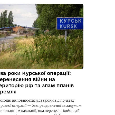
ва роки Курської операції:
еренесення війни на
ериторію рф та злам планів
ремля
ьогодні виповнюється два роки від початку
урської операції — безпрецедентної за задумом
виконанням кампанії, яка перенесла бойові дії