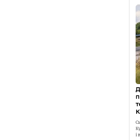
Д
п
т
К
С
К
і 