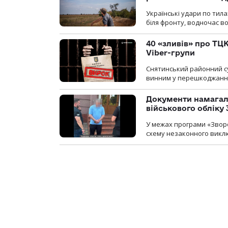
Українські удари по тила
біля фронту, водночас в
40 «зливів» про ТЦК
Viber-групи
Снятинський районний су
винним у перешкоджанні 
Документи намагали
військового обліку
У межах програми «Зворо
схему незаконного виключ