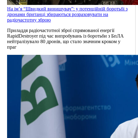
На ім’я “Швидкий винищувач”: у потенційній боротьбі з
дронами британці збираються розраховувати на
радіочастотну зброю
Приладдя радіочастотної зброї спрямованої енергії
RapidDestroyer під час випробувань із боротьби з БпЛА
нейтралізувало 80 дронів, що стало значним кроком у
праг