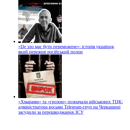
«Це зло має бути переможене»: історія українця,
який пережив російський полон
«Хмарами» та «грозою» позначали військових ТЦК:
адміністратора восьми Telegram-груп на Черкащині
засудили за перешкоджання ЗСУ