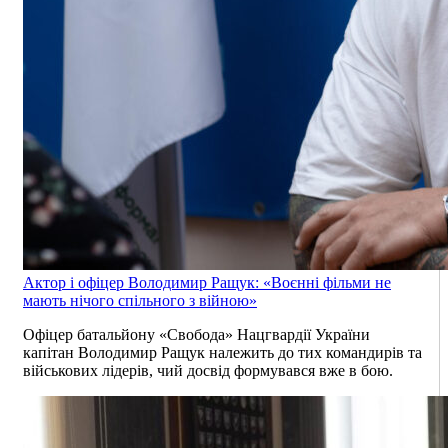
Актор і офіцер Володимир Ращук: «Воєнні фільми не
мають нічого спільного з війною»
Офіцер батальйону «Свобода» Нацгвардії України
капітан Володимир Ращук належить до тих командирів та
військових лідерів, чий досвід формувався вже в бою.