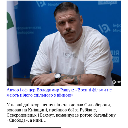
Актор і офіцер Володимир Ращук: «Воєнні фільми не
мають нічого спільного з війною»
У перші дні вторгнення він став до лав Сил оборони,
воював на Київщині, пройшов бої за Рубіжне,
Сєвєродонецьк і Бахмут, командував ротою батальйону
«Свобода», а нині…