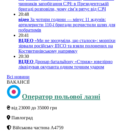
чинників запобігання СЗЧ: в Президентській
бригаді розповіли, чому сім’я рятує від СЗЧ
20:48
відео
За чотири години — мінус 11 ждунів:
артилеристи 110-ї бригади розчистили шлях для
побратимів
20:41
ВІДЕО
«Ми не зрозуміли, що сталося»: морпіхи
зірвали російську ІПСО та взяли полонених на
Костянтинівському напрямку
20:30
ВІДЕО
Дронар батальйону «Стриж» ювелірно
ліквідував окупанта одним точним ударом
Всі новини
ВАКАНСІЇ
Оператор польової лазні
від 23000 до 35000 грн
Павлоград
Військова частина А4759