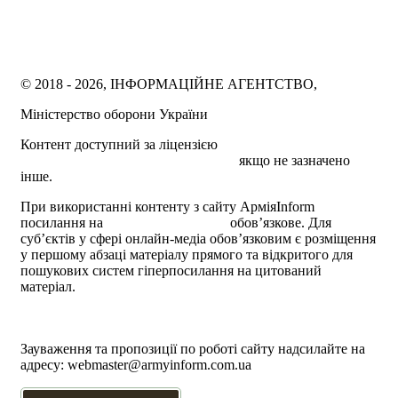
© 2018 - 2026, ІНФОРМАЦІЙНЕ АГЕНТСТВО,
Міністерство оборони України
Контент доступний за ліцензією
Creative Commons
Attribution 4.0 International license
якщо не зазначено
інше.
При використанні контенту з сайту АрміяInform
посилання на
armyinform.com.ua
обов’язкове. Для
суб’єктів у сфері онлайн-медіа обов’язковим є розміщення
у першому абзаці матеріалу прямого та відкритого для
пошукових систем гіперпосилання на цитований
матеріал.
Політика користування сайтом АрміяInform
Політика використання файлів cookie
Зауваження та пропозиції по роботі сайту надсилайте на
адресу:
webmaster@armyinform.com.ua