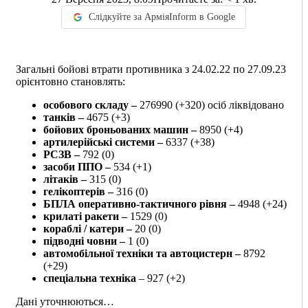
Слідкуйте за АрміяInform в Google
Загальні бойові втрати противника з 24.02.22 по 27.09.23
орієнтовно становлять:
особового складу ‒
276990 (+320) осіб ліквідовано
танків ‒
4675 (+3)
бойових броньованих машин ‒
8950 (+4)
артилерійські системи ‒
6337 (+38)
РСЗВ ‒
792 (0)
засоби ППО ‒
534 (+1)
літаків ‒
315 (0)
гелікоптерів ‒
316 (0)
БПЛА оперативно-тактичного рівня ‒
4948 (+24)
крилаті ракети ‒
1529 (0)
кораблі / катери ‒
20 (0)
підводні човни ‒
1 (0)
автомобільної техніки та автоцистерн ‒
8792
(+29)
спеціальна техніка
‒ 927 (+2)
Дані уточнюються…