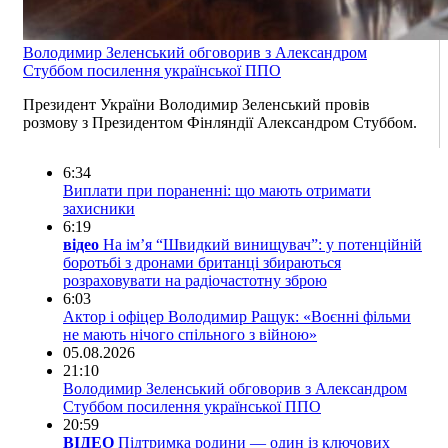
Володимир Зеленський обговорив з Александром
Стуббом посилення української ППО
Президент України Володимир Зеленський провів
розмову з Президентом Фінляндії Александром Стуббом.
6:34
Виплати при пораненні: що мають отримати
захисники
6:19
відео
На ім’я “Швидкий винищувач”: у потенційній
боротьбі з дронами британці збираються
розраховувати на радіочастотну зброю
6:03
Актор і офіцер Володимир Ращук: «Воєнні фільми
не мають нічого спільного з війною»
05.08.2026
21:10
Володимир Зеленський обговорив з Александром
Стуббом посилення української ППО
20:59
ВІДЕО
Підтримка родини — один із ключових