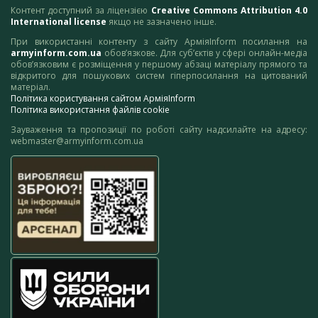
Контент доступний за ліцензією
Creative Commons Attribution 4.0
International license
якщо не зазначено інше.
При використанні контенту з сайту АрміяInform посилання на
armyinform.com.ua
обов’язкове. Для суб’єктів у сфері онлайн-медіа
обов’язковим є розміщення у першому абзаці матеріалу прямого та
відкритого для пошукових систем гіперпосилання на цитований
матеріал.
Політика користування сайтом АрміяInform
Політика використання файлів cookie
Зауваження та пропозиції по роботі сайту надсилайте на адресу:
webmaster@armyinform.com.ua