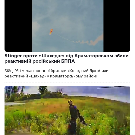
Stinger проти «Шахеда»: під Краматорськом збили
реактивній російський БПЛА
Бійці 93-ї механізованої бригади «Холодний Яр» збили
реактивний «Шахед» у Краматорському районі.