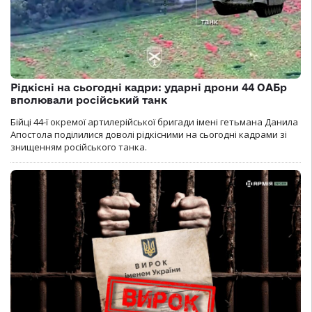
Рідкісні на сьогодні кадри: ударні дрони 44 ОАБр
вполювали російський танк
Бійці 44-ї окремої артилерійської бригади імені гетьмана Данила
Апостола поділилися доволі рідкісними на сьогодні кадрами зі
знищенням російського танка.