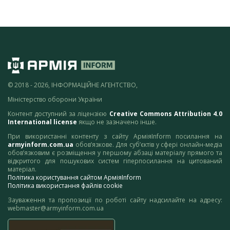
© 2018 - 2026, ІНФОРМАЦІЙНЕ АГЕНТСТВО,
Міністерство оборони України
Контент доступний за ліцензією
Creative Commons Attribution 4.0
International license
якщо не зазначено інше.
При використанні контенту з сайту АрміяInform посилання на
armyinform.com.ua
обов’язкове. Для суб’єктів у сфері онлайн-медіа
обов’язковим є розміщення у першому абзаці матеріалу прямого та
відкритого для пошукових систем гіперпосилання на цитований
матеріал.
Політика користування сайтом АрміяInform
Політика використання файлів cookie
Зауваження та пропозиції по роботі сайту надсилайте на адресу:
webmaster@armyinform.com.ua