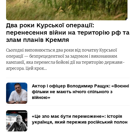
Два роки Курської операції:
перенесення війни на територію рф та
злам планів Кремля
Сьогодні виповнюється два роки від початку Курської
операції — безпрецедентної за задумом і виконанням
кампанії, яка перенесла бойові дії на територію держави-
агресора. Цей крок…
Актор і офіцер Володимир Ращук: «Воєнні
фільми не мають нічого спільного з
війною»
«Це зло має бути переможене»: історія
українця, який пережив російський полон