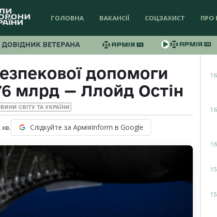
ГОЛОВНА
ВАКАНСІЇ
СОЦЗАХИСТ
ПРО 
ДОВІДНИК ВЕТЕРАНА
безпекової допомоги
16
76 млрд — Ллойд Остін
ВИНИ СВІТУ ТА УКРАЇНИ
16
Слідкуйте за АрміяInform в Google
2
хв.
16
15
15