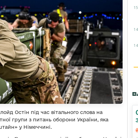
15
14
14
В
ойд Остін під час вітального слова на
тної групи з питань оборони України, яка
штайн» у Німеччині.