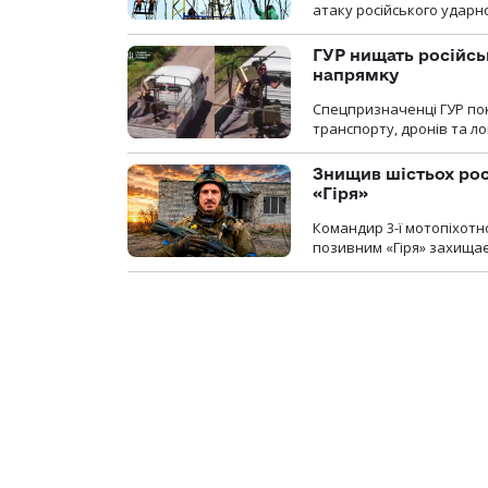
атаку російського ударн
ГУР нищать російськ
напрямку
Спецпризначенці ГУР пок
транспорту, дронів та ло
Знищив шістьох росі
«Гіря»
Командир 3-ї мотопіхотно
позивним «Гіря» захищає