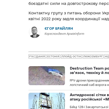
боєздатні сили на довгострокову перс
Контактну групу з питань оборони Ук
квітні 2022 року задля координації на
ЄГОР БРАЙЛЯН
Кореспондент АрміяInform
F16
ДАНІЯ
ЕСТОНІЯ
ЛЛОЙД ОСТІН
ЛЮКСЕМБУРГ
НІ
Destruction Team р
зв’язок, техніку й л
FPV-дрони прикордонників
логістичний хаб ворога 
Антидронові сітки в
атаку російської «М
Бійці 128-ї Закарпатсько