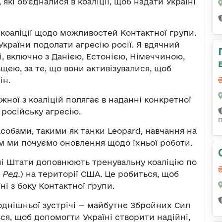
які об’єдналися в коаліції, щоб надати Україні
і коаліції щодо можливостей Контактної групи.
країни подолати агресію росії. Я вдячний
і, включно з Данією, Естонією, Німеччиною,
ею, за те, що вони активізувалися, щоб
ін.
жної з коаліцій полягає в наданні конкретної
 російську агресію.
собами, такими як танки Leopard, навчання на
дом ми почуємо оновлення щодо їхньої роботи.
ні Штати доповнюють тренувальну коаліцію по
 Ред.
) на території США. Це робиться, щоб
і з боку Контактної групи.
однішньої зустрічі — майбутнє Збройних Сил
ся, щоб допомогти Україні створити надійні,