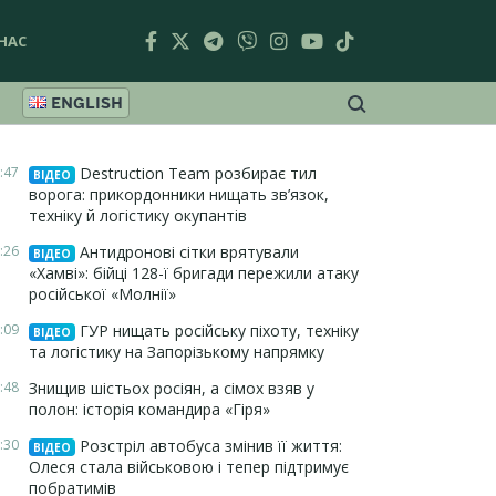
НАС
ENGLISH
:47
Destruction Team розбирає тил
ВІДЕО
ворога: прикордонники нищать зв’язок,
техніку й логістику окупантів
:26
Антидронові сітки врятували
ВІДЕО
«Хамві»: бійці 128-ї бригади пережили атаку
російської «Молнії»
:09
ГУР нищать російську піхоту, техніку
ВІДЕО
та логістику на Запорізькому напрямку
:48
Знищив шістьох росіян, а сімох взяв у
полон: історія командира «Гіря»
:30
Розстріл автобуса змінив її життя:
ВІДЕО
Олеся стала військовою і тепер підтримує
побратимів