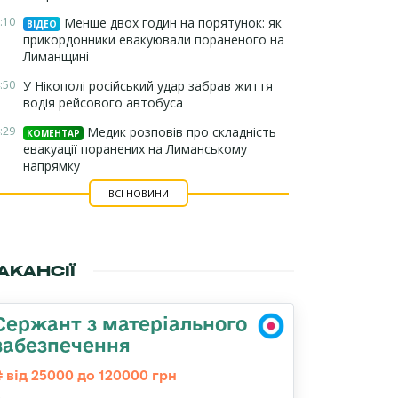
:10
Менше двох годин на порятунок: як
ВІДЕО
прикордонники евакуювали пораненого на
Лиманщині
:50
У Нікополі російський удар забрав життя
водія рейсового автобуса
:29
Медик розповів про складність
КОМЕНТАР
евакуації поранених на Лиманському
напрямку
ВСІ НОВИНИ
АКАНСІЇ
Сержант з матеріального
забезпечення
від 25000 до 120000 грн