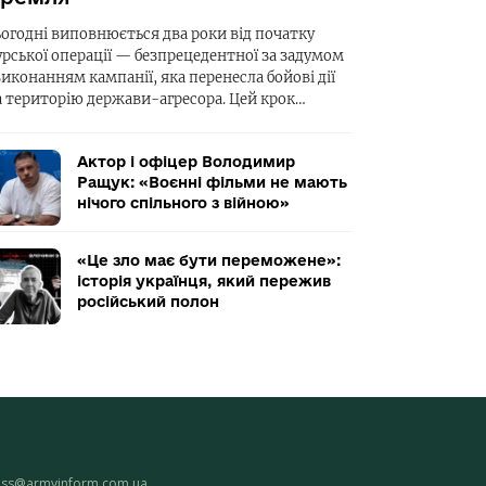
ьогодні виповнюється два роки від початку
урської операції — безпрецедентної за задумом
виконанням кампанії, яка перенесла бойові дії
а територію держави-агресора. Цей крок…
Актор і офіцер Володимир
Ращук: «Воєнні фільми не мають
нічого спільного з війною»
«Це зло має бути переможене»:
історія українця, який пережив
російський полон
ess@armyinform.com.ua