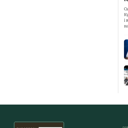
С
К
і 
н
pr