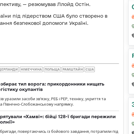
пективу, — резюмував Ллойд Остін.
раїни під лідерством США було створено в
дання безпекової допомоги Україні.
ДЕРЛАНДИ
НІМЕЧЧИНА
ПОЛЬЩА
РАМШТАЙН
США
озбирає тил ворога: прикордонники нищать
огістику окупантів
 уразили засоби зв’язку, РЕБ і РЕР, техніку, укриття та
на Північно-Слобожанському напрямку.
рятували «Хамві»: бійці 128-ї бригади пережили
олнії»
ї бригади, повертаючись із бойового завдання, потрапили під