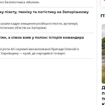
ого безпілотника «Молнія».
у піхоту, техніку та логістику на Запорізькому
П
азали кадри знищення російської піхоти, артилерії,
гістичних об’єктів на Запоріжжі.
ян, а сімох взяв у полон: історія командира
ї роти 43-ї окремої механізованої бригади Олексій із
 Харківщину — край, де народився та виріс.
Д
п
т
К