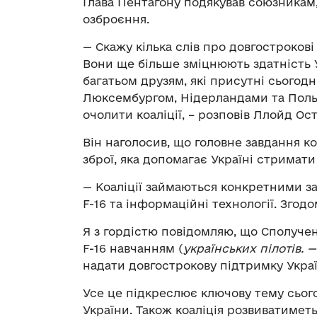
Глава Пентагону подякував союзникам, 
озброєння.
— Скажу кілька слів про довгостроков
Вони ще більше зміцнюють здатність У
багатьом друзям, які присутні сьогодн
Люксембургом, Нідерландами та Польщ
очолити коаліції, – розповів Ллойд Ост
Він наголосив, що головне завдання ко
зброї, яка допомагає Україні стримати
— Коаліції займаються конкретними за
F-16 та інформаційні технології. Зго
Я з гордістю повідомляю, що Сполуче
F-16 навчанням (
українських пілотів. —
надати довгострокову підтримку Україн
Усе це підкреслює ключову тему сьог
України. Також коаліція розвиватиметь