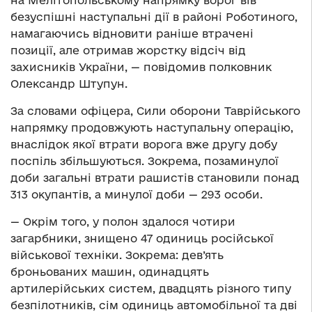
на Мелітопольському напрямку ворог вів
безуспішні наступальні дії в районі Роботиного,
намагаючись відновити раніше втрачені
позиції, але отримав жорстку відсіч від
захисників України, — повідомив полковник
Олександр Штупун.
За словами офіцера, Сили оборони Таврійського
напрямку продовжують наступальну операцію,
внаслідок якої втрати ворога вже другу добу
поспіль збільшуються. Зокрема, позаминулої
доби загальні втрати рашистів становили понад
313 окупантів, а минулої доби — 293 особи.
— Окрім того, у полон здалося чотири
загарбники, знищено 47 одиниць російської
військової техніки. Зокрема: дев’ять
броньованих машин, одинадцять
артилерійських систем, двадцять різного типу
безпілотників, сім одиниць автомобільної та дві