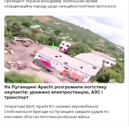
Президент України Володимир Зеленський провів
координаційну нараду щодо санкційної політики проти росії.
На Луганщині Apachi розгромили логістику
окупантів: уражено електростанцію, АЗС і
транспорт
Оператори ББпС Apachi 81-ї окремої аеромобільної
Слобожанської бригади на Луганщині завдали ударів по
ключових об’єктах логістики російських військ.