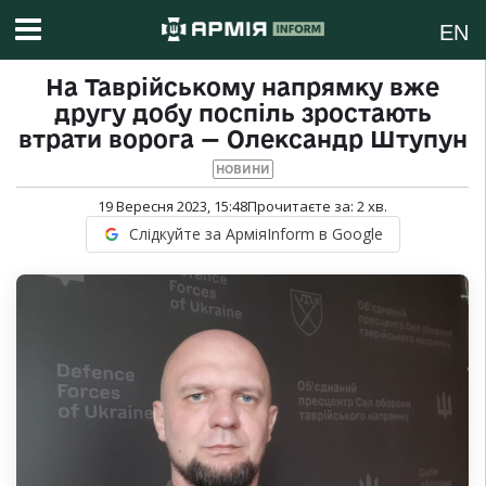
EN
На Таврійському напрямку вже
другу добу поспіль зростають
втрати ворога — Олександр Штупун
НОВИНИ
19 Вересня 2023, 15:48
Прочитаєте за:
2
хв.
Слідкуйте за АрміяInform в Google