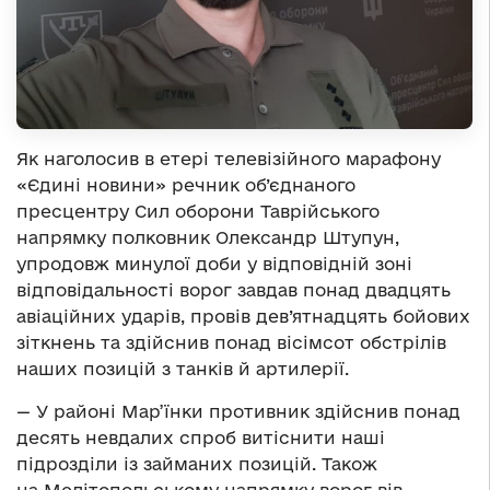
Як наголосив в етері телевізійного марафону
«Єдині новини» речник об’єднаного
пресцентру Сил оборони Таврійського
напрямку полковник Олександр Штупун,
упродовж минулої доби у відповідній зоні
відповідальності ворог завдав понад двадцять
авіаційних ударів, провів дев’ятнадцять бойових
зіткнень та здійснив понад вісімсот обстрілів
наших позицій з танків й артилерії.
— У районі Мар’їнки противник здійснив понад
десять невдалих спроб витіснити наші
підрозділи із займаних позицій. Також