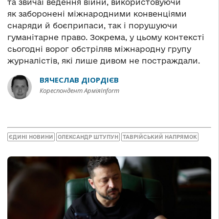
та звичаї ведення війни, використовуючи
як заборонені міжнародними конвенціями
снаряди й боєприпаси, так і порушуючи
гуманітарне право. Зокрема, у цьому контексті
сьогодні ворог обстріляв міжнародну групу
журналістів, які лише дивом не постраждали.
ВЯЧЕСЛАВ ДІОРДІЄВ
Кореспондент АрміяInform
ЄДИНІ НОВИНИ
ОЛЕКСАНДР ШТУПУН
ТАВРІЙСЬКИЙ НАПРЯМОК