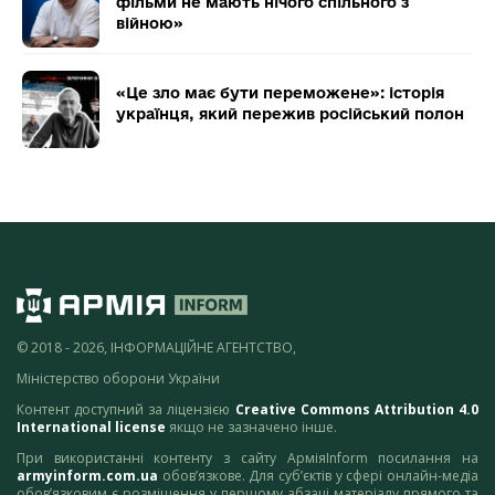
фільми не мають нічого спільного з
війною»
«Це зло має бути переможене»: історія
українця, який пережив російський полон
© 2018 - 2026, ІНФОРМАЦІЙНЕ АГЕНТСТВО,
Міністерство оборони України
Контент доступний за ліцензією
Creative Commons Attribution 4.0
International license
якщо не зазначено інше.
При використанні контенту з сайту АрміяInform посилання на
armyinform.com.ua
обов’язкове. Для суб’єктів у сфері онлайн-медіа
обов’язковим є розміщення у першому абзаці матеріалу прямого та