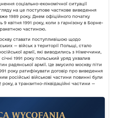
аднення соціально-економічної ситуації
огляду на це поступове часткове виведення
вже 1989 року. Днем офіційного початку
9 квітня 1991 року, коли з гарнізону в Борне-
 ракетною частиною.
оскву ставати поступливішою щодо
ьких — військ з території Польщі, стало
осійської армії, які виводились з Німеччини,
 січні 1991 року польський уряд ухвалив
ин радянської армії. Це змусило москву піти
1991 року ратифікувати договір про виведення
 ним російські військові частини повинні були
 року, а транзитно-ліквідаційні частини —