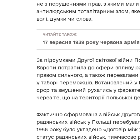
не з порушеннями прав, з якими мали 
антилюдським тоталітарним злом, як
волі, думки чи слова.
ЧИТАЙТЕ ТАКОЖ:
17 вересня 1939 року червона армі
За підсумками Другої світової війни 
Європи потрапила до сфери впливу ра
правом сильного, а також перевагами
у таборі переможців. Встановлений у
срср та змушений рухатись у фарвате
через те, що на території польської д
Фактично сформована з військ Другог
радянських військ у Польщі перебувала 
1956 року було укладено «Договір мі
статус радянських військ, тимчасово 