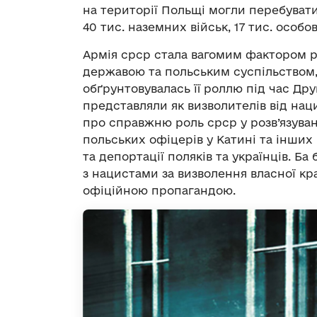
на території Польщі могли перебувати 
40 тис. наземних військ, 17 тис. особов
Армія срср стала вагомим фактором 
державою та польським суспільством, 
обґрунтовувалась її роллю під час Друг
представляли як визволителів від нац
про справжню роль срср у розв’язуванн
польських офіцерів у Катині та інших 
та депортації поляків та українців. Ба
з нацистами за визволення власної к
офіційною пропагандою.