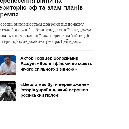
еренесення війни на
ериторію рф та злам планів
ремля
ьогодні виповнюється два роки від початку
урської операції — безпрецедентної за задумом
виконанням кампанії, яка перенесла бойові дії
а територію держави-агресора. Цей крок…
Актор і офіцер Володимир
Ращук: «Воєнні фільми не мають
нічого спільного з війною»
«Це зло має бути переможене»:
історія українця, який пережив
російський полон