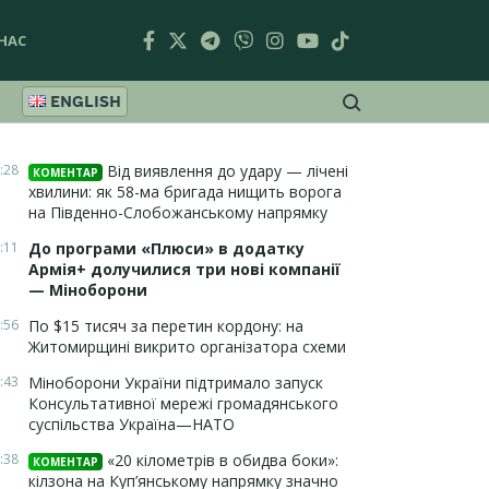
НАС
ENGLISH
:28
Від виявлення до удару — лічені
КОМЕНТАР
хвилини: як 58-ма бригада нищить ворога
на Південно-Слобожанському напрямку
:11
До програми «Плюси» в додатку
Армія+ долучилися три нові компанії
— Міноборони
:56
По $15 тисяч за перетин кордону: на
Житомирщині викрито організатора схеми
:43
Міноборони України підтримало запуск
Консультативної мережі громадянського
суспільства Україна—НАТО
:38
«20 кілометрів в обидва боки»:
КОМЕНТАР
кілзона на Куп’янському напрямку значно