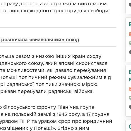
справу до того, а зі справжнім системним
е не лишало жодного простору для свободи
я розпочала «визвольний» похід
Польща разом з низкою інших країн сходу
дянського союзу, який вповні скористався
 та можливостями, які давало перебування
 Польщі політичний режим був залежним від
рі радянської політики значною мірою
ержави перебували радянські війська.
о білоруського фронту Північна група
на польській землі з 1945 року, а 17 грудня
ж урядом ПНР та урядом срср про юридичний
розміщених у Польщі». Згідно з ним