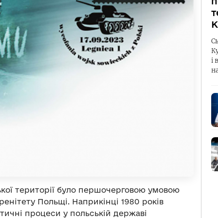
п
т
К
С
К
і 
н
ької території було першочерговою умовою
енітету Польщі. Наприкінці 1980 років
тичні процеси у польській державі