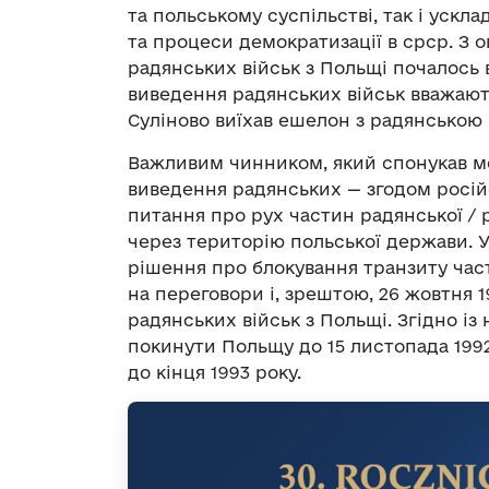
та польському суспільстві, так і ускл
та процеси демократизації в срср. З 
радянських військ з Польщі почалось 
виведення радянських військ вважають 
Суліново виїхав ешелон з радянською
Важливим чинником, який спонукав м
виведення радянських — згодом російс
питання про рух частин радянської / р
через територію польської держави. У
рішення про блокування транзиту част
на переговори і, зрештою, 26 жовтня 
радянських військ з Польщі. Згідно із
покинути Польщу до 15 листопада 1992
до кінця 1993 року.