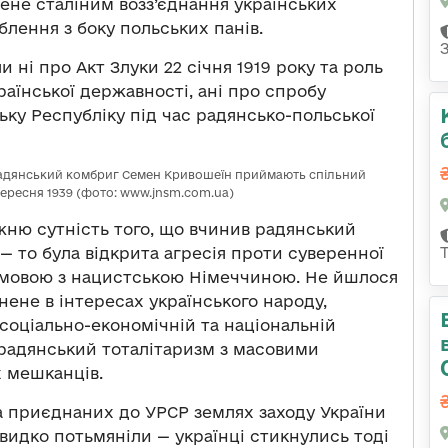
ене сталіним возз’єднання українських
облення з боку польських панів.
ні про Акт Злуки 22 січня 1919 року та роль
раїнської державності, ані про спробу
ку Республіку під час радянсько-польської
 радянський комбриг Семен Кривошеїн приймають спільний
вересня 1939 (фото: www.jnsm.com.ua)
жню сутність того, що вчинив радянський
— то була відкрита агресія проти суверенної
змовою з нацистською Німеччиною. Не йшлося
нене в інтересах українського народу,
 соціально-економічній та національній
радянський тоталітаризм з масовими
 мешканців.
на приєднаних до УРСР землях заходу України
видко потьмяніли — українці стикнулись тоді