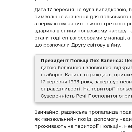
Дата 17 вересня не була випадковою, б
символічне значення для польського н
з вермахтом нацистського третього ре
вдарила в спину польському народу та 
стали тоді співагресорами у нападі, 
що розпочали Другу світову війну.
Президент Польщі Лех Валенса:
Цей
датою болісною і зловісною, відкрив
і таборів, Катині, страждань, прин
17 вересня 1993 року, завершує пев
справедливості. На території польс
Суверенність Речі Посполитої отри
Звичайно, радянська пропаганда пода
як «визвольний» похід, допомогу «єди
проживають на території Польщі». Не