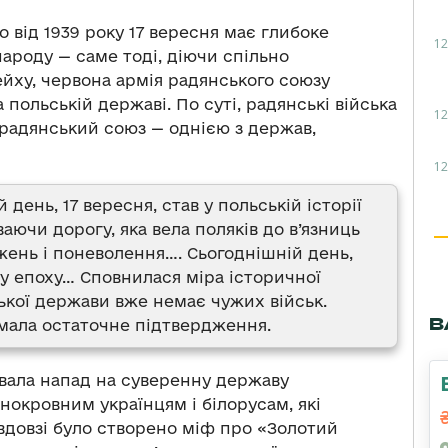
о від 1939 року 17 вересня має глибоке
12
ароду — саме тоді, діючи спільно
йху, червона армія радянського союзу
польській державі. По суті, радянські війська
12
а радянський союз — однією з держав,
12
 день, 17 вересня, став у польській історії
аючи дорогу, яка вела поляків до в’язниць
ижень і поневолення…. Сьогоднішній день,
ну епоху… Сповнилася міра історичної
ької держави вже немає чужих військ.
В
мала остаточне підтвердження.
вала напад на суверенну державу
нокровним українцям і білорусам, які
вдовзі було створено міф про «Золотий