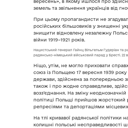
вересень», в якому йшлося про здійсн
земель та звільнення українців від гн
При цьому пропагандисти не згадували 
російських більшовиків у знищенні ук
знищити відновлену незалежну Польсь
війни 1919–1921 років.
Нацистський генерал Гайнц Вільгельм Гудеріан та
радянсько-німецький військовий парад у Бресті. 22 
Ніщо, утім, не могло приховати справ
союз із Польщею 17 вересня 1939 року 
держави, здійснена за попередньою 
також і про жодне справедливе, здійс
возз’єднання. На зміну неоднозначній
політиці Польщі прийшов жорстокий 
репресіями та депортаціями місцевих
На тлі кривавої радянської політики 
колишні польські несправедливості ш