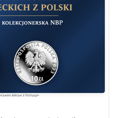
нських військ з Польщі»