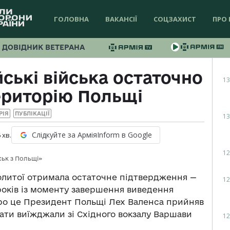
ГОЛОВНА
ВАКАНСІЇ
СОЦЗАХИСТ
ПРО 
ДОВІДНИК ВЕТЕРАНА
йські війська остаточно
13
ериторію Польщі
РІЯ
ПУБЛІКАЦІЇ
13
Слідкуйте за АрміяInform в Google
6
хв.
12
ськ з Польщі»
политої отримала остаточне підтвердження —
12
років із моменту завершення виведення
 про це Президент Польщі Лех Валенса прийняв
дати виїжджали зі Східного вокзалу Варшави
12