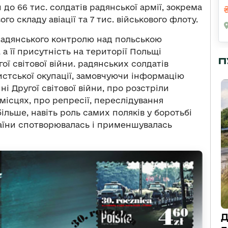
до 66 тис. солдатів радянської армії, зокрема
ого складу авіації та 7 тис. військового флоту.
радянського контролю над польською
а її присутність на території Польщі
П
ої світової війни. радянських солдатів
истської окупації, замовчуючи інформацію
і Другої світової війни, про розстріли
місцях, про репресії, переслідування
 більше, навіть роль самих поляків у боротьбі
раїни спотворювалась і применшувалась
Д