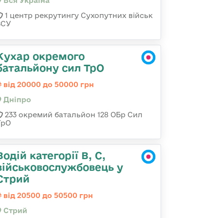
Вся Україна
1 центр рекрутингу Сухопутних військ
ЗСУ
Кухар окремого
батальйону сил ТрО
від 20000 до 50000 грн
Дніпро
233 окремий батальйон 128 ОБр Сил
ТрО
Водій категорії B, C,
військовослужбовець у
Стрий
від 20500 до 50500 грн
Стрий