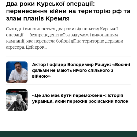
Два роки Курської операції:
перенесення війни на територію рф та
злам планів Кремля
Сьогодні виповнюється два роки від початку Курської
операції — безпрецедентної за задумом і виконанням
кампанії, яка перенесла бойові дії на територію держави-
агресора. Цей крок…
Актор і офіцер Володимир Ращук: «Воєнні
фільми не мають нічого спільного з
війною»
«Це зло має бути переможене»: історія
українця, який пережив російський полон