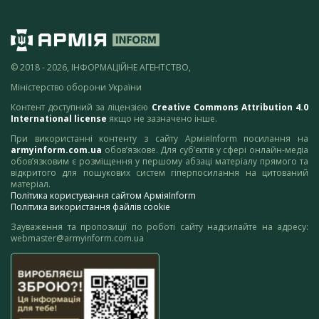
© 2018 - 2026, ІНФОРМАЦІЙНЕ АГЕНТСТВО,
Міністерство оборони України
Контент доступний за ліцензією
Creative Commons Attribution 4.0
International license
якщо не зазначено інше.
При використанні контенту з сайту АрміяInform посилання на
armyinform.com.ua
обов’язкове. Для суб’єктів у сфері онлайн-медіа
обов’язковим є розміщення у першому абзаці матеріалу прямого та
відкритого для пошукових систем гіперпосилання на цитований
матеріал.
Політика користування сайтом АрміяInform
Політика використання файлів cookie
Зауваження та пропозиції по роботі сайту надсилайте на адресу:
webmaster@armyinform.com.ua