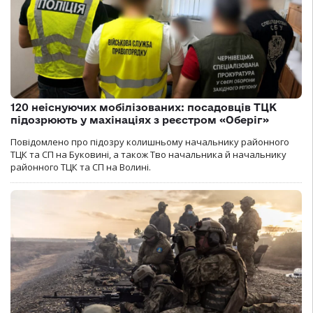
120 неіснуючих мобілізованих: посадовців ТЦК
підозрюють у махінаціях з реєстром «Оберіг»
Повідомлено про підозру колишньому начальнику районного
ТЦК та СП на Буковині, а також Тво начальника й начальнику
районного ТЦК та СП на Волині.