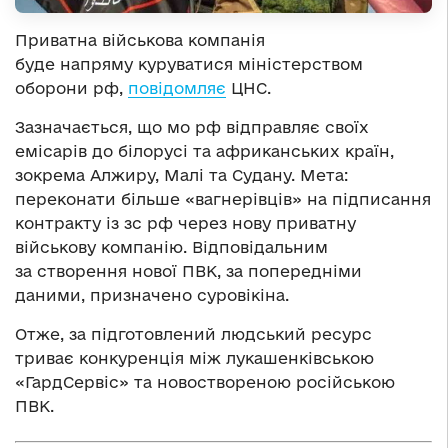
Приватна військова компанія
буде напряму куруватися міністерством
оборони рф,
повідомляє
ЦНС.
Зазначається, що мо рф відправляє своїх
емісарів до білорусі та африканських країн,
зокрема Алжиру, Малі та Судану. Мета:
переконати більше «вагнерівців» на підписання
контракту із зс рф через нову приватну
військову компанію. Відповідальним
за створення нової ПВК, за попередніми
даними, призначено суровікіна.
Отже, за підготовлений людський ресурс
триває конкуренція між лукашенківською
«ГардСервіс» та новоствореною російською
ПВК.