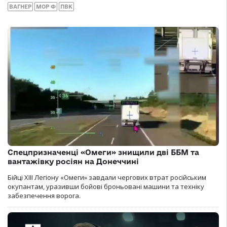
ВАГНЕР
МОР Ф
ПВК
Спецпризначенці «Омеги» знищили дві ББМ та
вантажівку росіян на Донеччині
Бійці ХІІІ Легіону «Омеги» завдали чергових втрат російським
окупантам, уразивши бойові броньовані машини та техніку
забезпечення ворога.