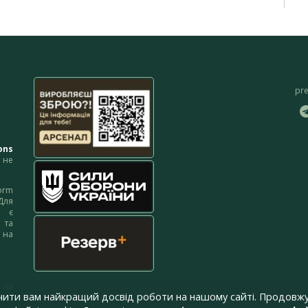
pr
ons
не
orm
Для
м є
 та
 на
 на
чити вам найкращий досвід роботи на нашому сайті. Продовжу