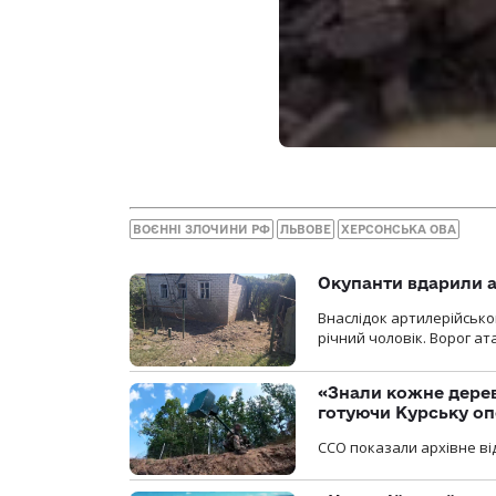
ВОЄННІ ЗЛОЧИНИ РФ
ЛЬВОВЕ
ХЕРСОНСЬКА ОВА
Окупанти вдарили а
Внаслідок артилерійсько
річний чоловік. Ворог ат
«Знали кожне дерев
готуючи Курську о
ССО показали архівне від