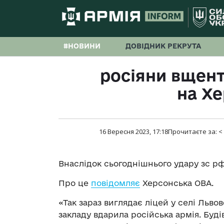
#НОВИНИ
ДОВІДНИК РЕКРУТА
росіяни вщент
на Х
16 Вересня 2023, 17:18
Прочитаєте за:
<
Внаслідок сьогоднішнього удару зс р
Про це
повідомляє
Херсонська ОВА.
«Так зараз виглядає ліцей у селі Льво
закладу вдарила російська армія. Буді