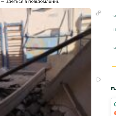
 — йдеться в повідомленні.
14
14
14
В