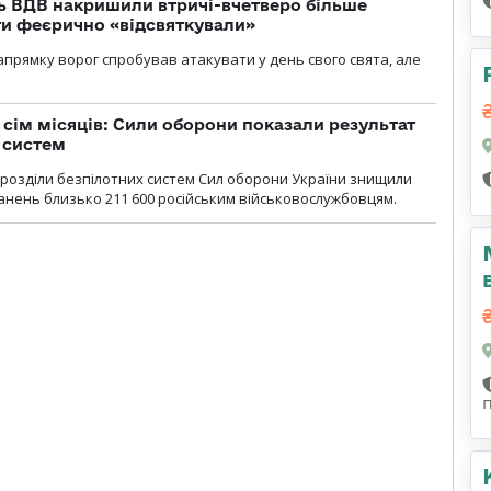
ь ВДВ накришили втричі-вчетверо більше
ти феєрично «відсвяткували»
прямку ворог спробував атакувати у день свого свята, але
а сім місяців: Сили оборони показали результат
 систем
ідрозділи безпілотних систем Сил оборони України знищили
нень близько 211 600 російським військовослужбовцям.