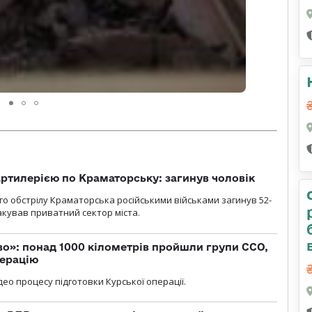
ртилерією по Краматорську: загинув чоловік
го обстрілу Краматорська російськими військами загинув 52-
акував приватний сектор міста.
о»: понад 1000 кілометрів пройшли групи ССО,
перацію
ео процесу підготовки Курської операції.