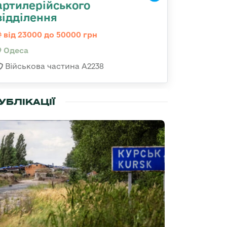
артилерійського
відділення
від 23000 до 50000 грн
Одеса
Військова частина А2238
УБЛІКАЦІЇ