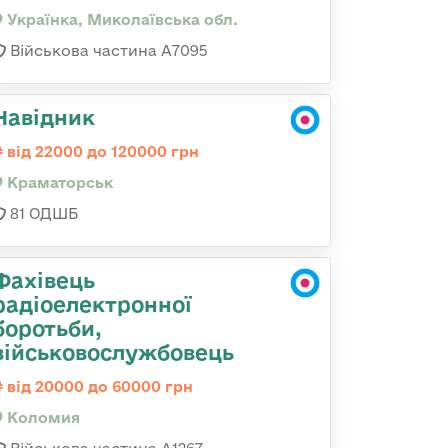
Українка, Миколаївська обл.
Військова частина А7095
Навідник
від 22000 до 120000 грн
Краматорськ
81 ОДШБ
Фахівець
радіоелектронної
боротьби,
військовослужбовець
від 20000 до 60000 грн
Коломия