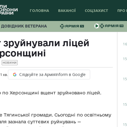
ГОЛОВНА
ВАКАНСІЇ
СОЦЗАХИСТ
ПРО 
ДОВІДНИК ВЕТЕРАНА
 зруйнували ліцей
16
ерсонщині
15
НОВИНИ
Слідкуйте за АрміяInform в Google
 1
хв.
15
ф по Херсонщині вщент зруйновано ліцей.
15
ве Тягинської громади. Сьогодні по освітньому
вля зазнала суттєвих руйнувань —
15