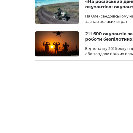
«На російський ден
окупантів»: окупан
На Олександрівському на
зазнав великих втрат.
211 600 окупантів з
роботи безпілотних
Від початку 2026 року п
або завдали важких пора