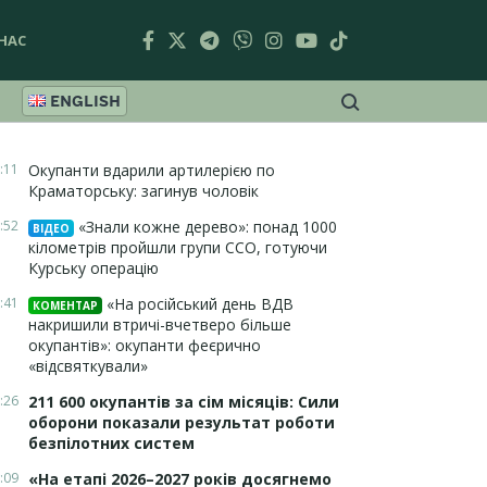
НАС
ENGLISH
:11
Окупанти вдарили артилерією по
Краматорську: загинув чоловік
:52
«Знали кожне дерево»: понад 1000
ВІДЕО
кілометрів пройшли групи ССО, готуючи
Курську операцію
:41
«На російський день ВДВ
КОМЕНТАР
накришили втричі-вчетверо більше
окупантів»: окупанти феєрично
«відсвяткували»
:26
211 600 окупантів за сім місяців: Сили
оборони показали результат роботи
безпілотних систем
:09
«На етапі 2026–2027 років досягнемо