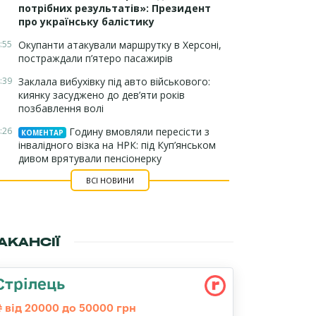
потрібних результатів»: Президент
про українську балістику
:55
Окупанти атакували маршрутку в Херсоні,
постраждали п’ятеро пасажирів
:39
Заклала вибухівку під авто військового:
киянку засуджено до дев’яти років
позбавлення волі
:26
Годину вмовляли пересісти з
КОМЕНТАР
інвалідного візка на НРК: під Куп’янськом
дивом врятували пенсіонерку
ВСІ НОВИНИ
АКАНСІЇ
Стрілець
від 20000 до 50000 грн