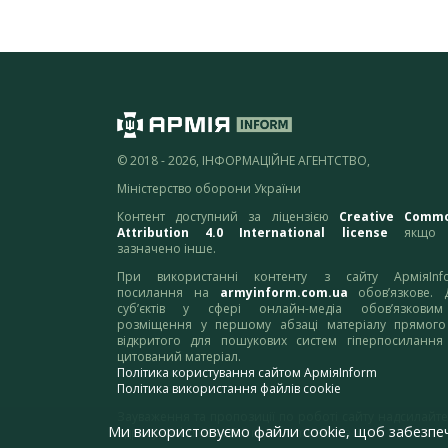
© 2018 - 2026, ІНФОРМАЦІЙНЕ АГЕНТСТВО,
Міністерство оборони України
Контент доступний за ліцензією
Creative Comm
Attribution 4.0 International license
якщо 
зазначено інше.
При використанні контенту з сайту АрміяInf
посилання на
armyinform.com.ua
обов’язкове. 
суб’єктів у сфері онлайн-медіа обов’язкови
розміщення у першому абзаці матеріалу прямого
відкритого для пошукових систем гіперпосилання
цитований матеріал.
Політика користування сайтом АрміяInform
Політика використання файлів cookie
Зауваження та пропозиції по роботі сайту надсилайте
Ми використовуємо файли cookie, щоб забезпе
адресу:
webmaster@armyinform.com.ua