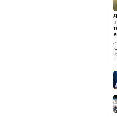
Д
п
т
К
С
К
і 
н