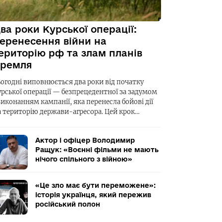
ва роки Курської операції:
еренесення війни на
ериторію рф та злам планів
ремля
ьогодні виповнюється два роки від початку
урської операції — безпрецедентної за задумом
виконанням кампанії, яка перенесла бойові дії
а територію держави-агресора. Цей крок…
Актор і офіцер Володимир
Ращук: «Воєнні фільми не мають
нічого спільного з війною»
«Це зло має бути переможене»:
історія українця, який пережив
російський полон