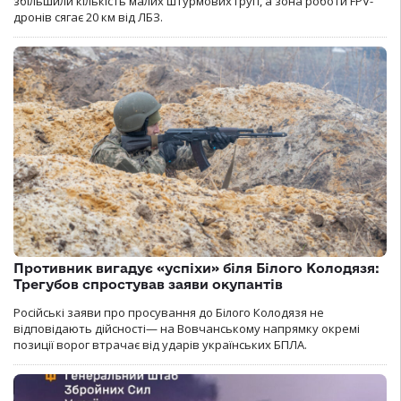
збільшили кількість малих штурмових груп, а зона роботи FPV-
дронів сягає 20 км від ЛБЗ.
Противник вигадує «успіхи» біля Білого Колодязя:
Трегубов спростував заяви окупантів
Російські заяви про просування до Білого Колодязя не
відповідають дійсності— на Вовчанському напрямку окремі
позиції ворог втрачає від ударів українських БПЛА.