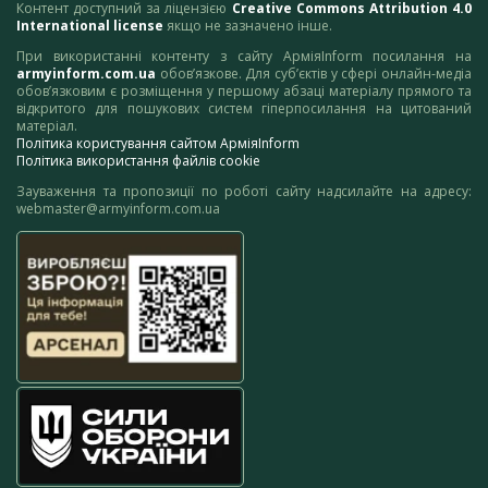
Контент доступний за ліцензією
Creative Commons Attribution 4.0
International license
якщо не зазначено інше.
При використанні контенту з сайту АрміяInform посилання на
armyinform.com.ua
обов’язкове. Для суб’єктів у сфері онлайн-медіа
обов’язковим є розміщення у першому абзаці матеріалу прямого та
відкритого для пошукових систем гіперпосилання на цитований
матеріал.
Політика користування сайтом АрміяInform
Політика використання файлів cookie
Зауваження та пропозиції по роботі сайту надсилайте на адресу:
webmaster@armyinform.com.ua