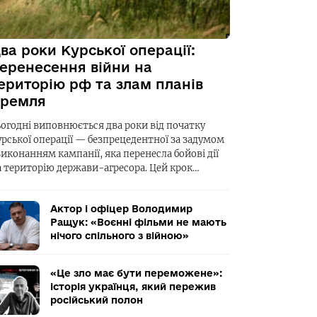
ва роки Курської операції:
еренесення війни на
ериторію рф та злам планів
ремля
ьогодні виповнюється два роки від початку
урської операції — безпрецедентної за задумом
виконанням кампанії, яка перенесла бойові дії
а територію держави-агресора. Цей крок…
Актор і офіцер Володимир
Ращук: «Воєнні фільми не мають
нічого спільного з війною»
«Це зло має бути переможене»:
історія українця, який пережив
російський полон