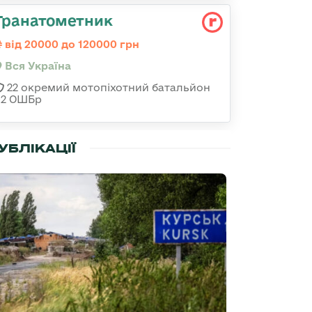
Гранатометник
від 20000 до 120000 грн
Вся Україна
22 окремий мотопіхотний батальйон
92 ОШБр
УБЛІКАЦІЇ