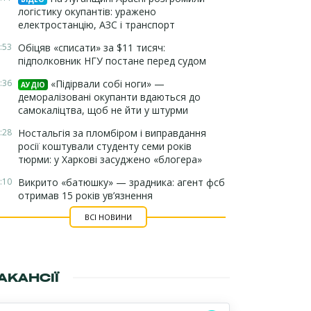
логістику окупантів: уражено
електростанцію, АЗС і транспорт
:53
Обіцяв «списати» за $11 тисяч:
підполковник НГУ постане перед судом
:36
«Підірвали собі ноги» —
АУДІО
деморалізовані окупанти вдаються до
самокаліцтва, щоб не йти у штурми
:28
Ностальгія за пломбіром і виправдання
росії коштували студенту семи років
тюрми: у Харкові засуджено «блогера»
:10
Викрито «батюшку» — зрадника: агент фсб
отримав 15 років ув’язнення
ВСІ НОВИНИ
АКАНСІЇ