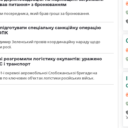
ував питання» з бронюванням
и посередника, який брав гроші за бронювання.
підготувати спеціальну санкційну операцію
 ОПК
димир Зеленський провів координаційну нараду щодо
 росії.
i розгромили логістику окупантів: уражено
С і транспорт
1-ї окремої аеромобільної Слобожанської бригади на
 по ключових об’єктах логістики російських військ.