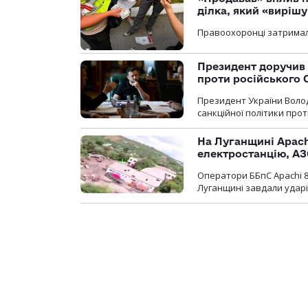
ділка, який «виріш
Правоохоронці затримал
Президент доручив 
проти російського
Президент України Воло
санкційної політики проти
На Луганщині Apach
електростанцію, АЗ
Оператори ББпС Apachi 8
Луганщині завдали ударів