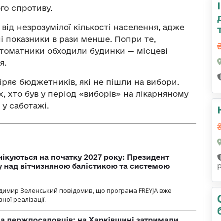
го спротиву.
від незрозумілої кількості населення, адже
і показники в рази менше. Попри те,
автоматники обходили будинки — місцеві
я.
іряє бюджетників, які не пішли на вибори.
, хто був у період «виборів» на лікарняному
 у саботажі.
чікуються на початку 2027 року: Президент
у над вітчизняною балістикою та системою
димир Зеленський повідомив, що програма FREYJA вже
ної реалізації.
а держпосадовців: на Харківщині затримали