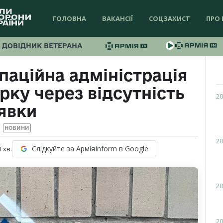
ГОЛОВНА
ВАКАНСІЇ
СОЦЗАХИСТ
ПРО 
ДОВІДНИК ВЕТЕРАНА
паційна адміністрація
рку через відсутність
20
явки
НОВИНИ
20
Слідкуйте за АрміяInform в Google
1
хв.
20
20