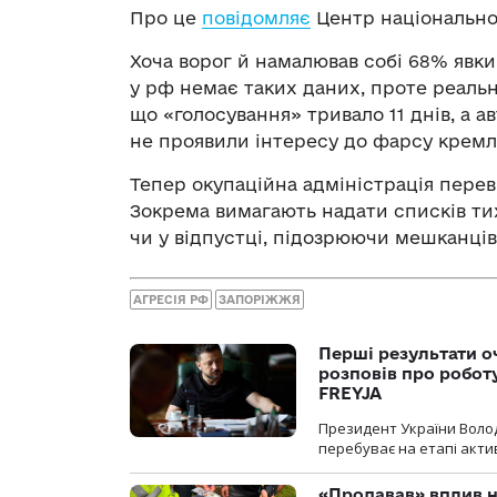
Про це
повідомляє
Центр національно
Хоча ворог й намалював собі 68% явки 
у рф немає таких даних, проте реальн
що «голосування» тривало 11 днів, а 
не проявили інтересу до фарсу кремл
Тепер окупаційна адміністрація перев
Зокрема вимагають надати списків тих
чи у відпустці, підозрюючи мешканців
АГРЕСІЯ РФ
ЗАПОРІЖЖЯ
Перші результати о
розповів про робот
FREYJA
Президент України Воло
перебуває на етапі актив
«Продавав» вплив н