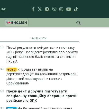
НАС
ENGLISH
06.08.2026
:51
Перші результати очікуються на початку
2027 року: Президент розповів про роботу
над вітчизняною балістикою та системою
FREYJA
:41
«Продавав» вплив на
ФОТО
держпосадовців: на Харківщині затримали
ділка, який «вирішував питання» з
бронюванням
:25
Президент доручив підготувати
спеціальну санкційну операцію проти
російського ОПК
:11
На Луганщині Apachi розгромили
ВІДЕО