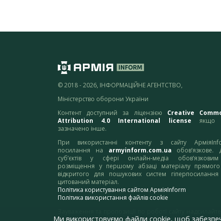
© 2018 - 2026, ІНФОРМАЦІЙНЕ АГЕНТСТВО,
Міністерство оборони України
Контент доступний за ліцензією
Creative Comm
Attribution 4.0 International license
якщо 
зазначено інше.
При використанні контенту з сайту АрміяInf
посилання на
armyinform.com.ua
обов’язкове. 
суб’єктів у сфері онлайн-медіа обов’язкови
розміщення у першому абзаці матеріалу прямого
відкритого для пошукових систем гіперпосилання
цитований матеріал.
Політика користування сайтом АрміяInform
Політика використання файлів cookie
Зауваження та пропозиції по роботі сайту надсилайте
Ми використовуємо файли cookie, щоб забезпе
адресу:
webmaster@armyinform.com.ua