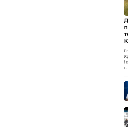
Д
п
т
К
С
К
і 
н