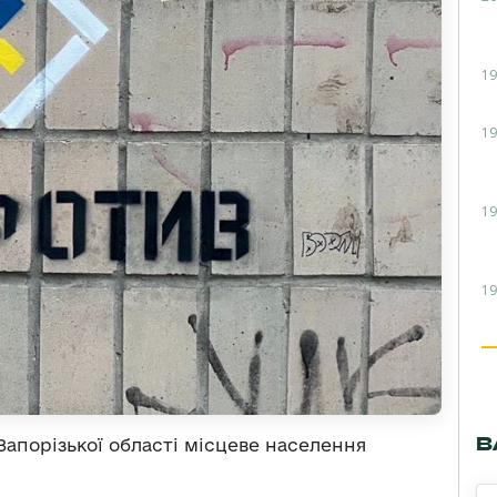
19
19
19
19
В
апорізької області місцеве населення