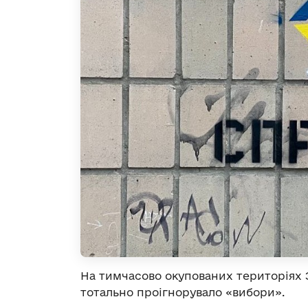
На тимчасово окупованих територіях З
тотально проігнорувало «вибори».