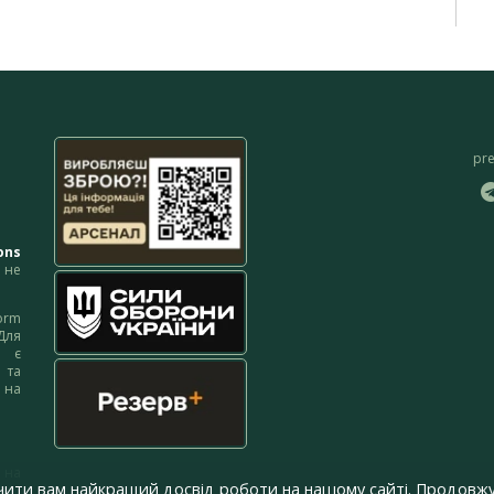
pr
ons
не
orm
Для
м є
 та
 на
 на
чити вам найкращий досвід роботи на нашому сайті. Продовжу