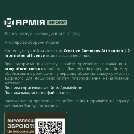
© 2018 - 2026, ІНФОРМАЦІЙНЕ АГЕНТСТВО,
Міністерство оборони України
Контент доступний за ліцензією
Creative Commons Attribution 4.0
International license
якщо не зазначено інше.
При використанні контенту з сайту АрміяInform посилання на
armyinform.com.ua
обов’язкове. Для суб’єктів у сфері онлайн-медіа
обов’язковим є розміщення у першому абзаці матеріалу прямого та
відкритого для пошукових систем гіперпосилання на цитований
матеріал.
Політика користування сайтом АрміяInform
Політика використання файлів cookie
Зауваження та пропозиції по роботі сайту надсилайте на адресу:
webmaster@armyinform.com.ua