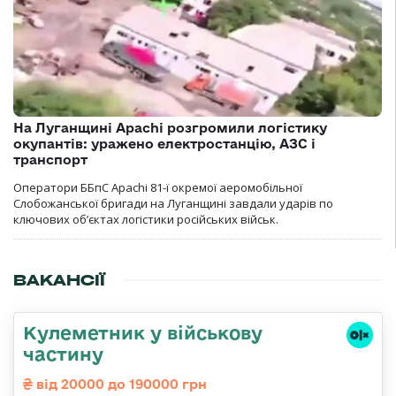
На Луганщині Apachi розгромили логістику
окупантів: уражено електростанцію, АЗС і
транспорт
Оператори ББпС Apachi 81-ї окремої аеромобільної
Слобожанської бригади на Луганщині завдали ударів по
ключових об’єктах логістики російських військ.
ВАКАНСІЇ
Кулеметник у військову
частину
від 20000 до 190000 грн