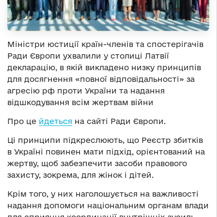
Міністри юстиції країн-членів та спостерігачів
Ради Європи ухвалили у столиці Латвії
декларацію, в якій викладено низку принципів
для досягнення «повної відповідальності» за
агресію рф проти України та надання
відшкодування всім жертвам війни
Про це
йдеться
на сайті Ради Європи.
Ці принципи підкреслюють, що Реєстр збитків
в Україні повинен мати підхід, орієнтований на
жертву, щоб забезпечити засоби правового
захисту, зокрема, для жінок і дітей.
Крім того, у них наголошується на важливості
надання допомоги національним органам влади
для сприяння координації внутрішніх зусиль