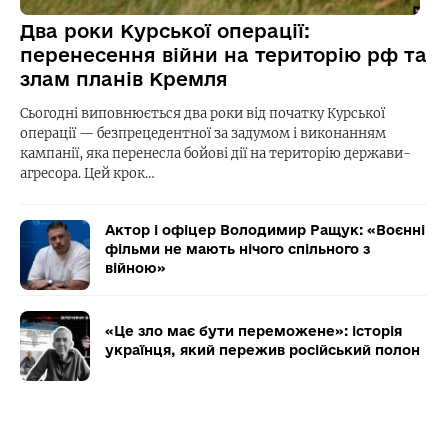
Два роки Курської операції:
перенесення війни на територію рф та
злам планів Кремля
Сьогодні виповнюється два роки від початку Курської
операції — безпрецедентної за задумом і виконанням
кампанії, яка перенесла бойові дії на територію держави-
агресора. Цей крок…
Актор і офіцер Володимир Ращук: «Воєнні
фільми не мають нічого спільного з
війною»
«Це зло має бути переможене»: історія
українця, який пережив російський полон