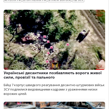
АГРЕСІЯ РФ
ВТОРГНЕННЯ РФ
ВТРАТИ ВОРОГА
ГШ ЗСУ
Українські десантники позбавляють ворога живої
сили, провізії та пального
Бійці 7 корпус швидкого реагування десантно-штурмових військ
ЗСУ поділилися видовищними кадрами з ураженнями низки
ворожих цілей.