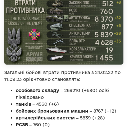
Загальні бойові втрати противника з 24.02.22 по
11.09.23 орієнтовно становлять:
особового складу ‒
269210 (+580) осіб
ліквідовано
танків ‒
4560 (+6)
бойових броньованих машин ‒
8767 (+12)
артилерійських систем ‒
5839 (+28)
РСЗВ ‒
760 (0)