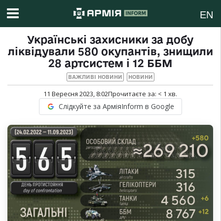
EN
Українські захисники за добу
ліквідували 580 окупантів, знищили
28 артсистем і 12 ББМ
ВАЖЛИВІ НОВИНИ
НОВИНИ
11 Вересня 2023, 8:02
Прочитаєте за:
< 1
хв.
Слідкуйте за АрміяInform в Google