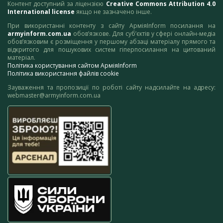
Контент доступний за ліцензією
Creative Commons Attribution 4.0
International license
якщо не зазначено інше.
При використанні контенту з сайту АрміяInform посилання на
armyinform.com.ua
обов’язкове. Для суб’єктів у сфері онлайн-медіа
обов’язковим є розміщення у першому абзаці матеріалу прямого та
відкритого для пошукових систем гіперпосилання на цитований
матеріал.
Політика користування сайтом АрміяInform
Політика використання файлів cookie
Зауваження та пропозиції по роботі сайту надсилайте на адресу:
webmaster@armyinform.com.ua