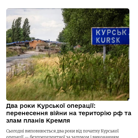
Два роки Курської операції:
перенесення війни на територію рф та
злам планів Кремля
Сьогодні виповнюється два роки від початку Курської
операції — безпрецедентної за задумом і виконанням