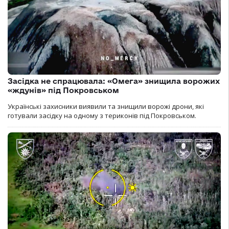
Засідка не спрацювала: «Омега» знищила ворожих
«ждунів» під Покровськом
Українські захисники виявили та знищили ворожі дрони, які
готували засідку на одному з териконів під Покровськом.