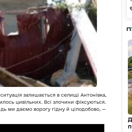
П
ситуація залишається в селищі Антонівка,
илось цивільних. Всі злочини фіксуються.
ідь ми даємо ворогу гідну й цілодобово, —
Д
п