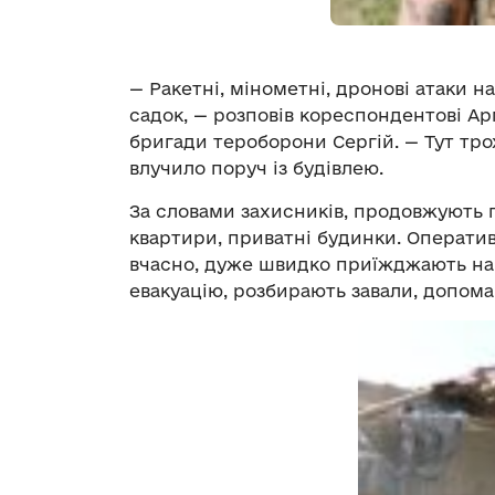
— Ракетні, мінометні, дронові атаки н
садок, — розповів кореспондентові А
бригади тероборони Сергій. — Тут тро
влучило поруч із будівлею.
За словами захисників, продовжують по
квартири, приватні будинки. Операти
вчасно, дуже швидко приїжджають на 
евакуацію, розбирають завали, допома