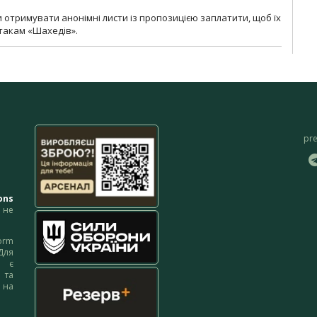
и отримувати анонімні листи із пропозицією заплатити, щоб їх
атакам «Шахедів».
pr
ons
не
orm
Для
м є
 та
 на