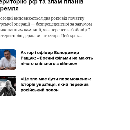
ериторію рф та злам планів
ремля
ьогодні виповнюється два роки від початку
урської операції — безпрецедентної за задумом
виконанням кампанії, яка перенесла бойові дії
а територію держави-агресора. Цей крок…
Актор і офіцер Володимир
Ращук: «Воєнні фільми не мають
нічого спільного з війною»
«Це зло має бути переможене»:
історія українця, який пережив
російський полон