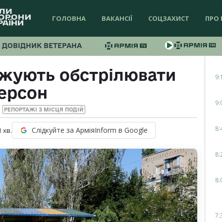
ГОЛОВНА
ВАКАНСІЇ
СОЦЗАХИСТ
ПРО 
ДОВІДНИК ВЕТЕРАНА
жують обстрілювати
9:
ерсон
9:
РЕПОРТАЖІ З МІСЦЯ ПОДІЙ
8:
Слідкуйте за АрміяInform в Google
1
хв.
8:
8:
7: