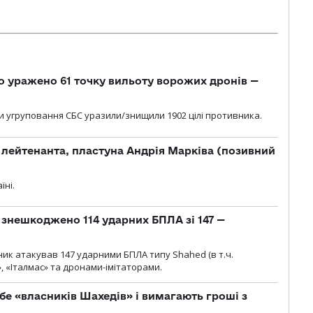
о уражено 61 точку вильоту ворожих дронів —
и угруповання СБС уразили/знищили 1902 цілі противника.
лейтенанта, пластуна Андрія Марківа (позивний
їні.
и знешкоджено 114 ударних БПЛА зі 147 —
ник атакував 147 ударними БПЛА типу Shahed (в т.ч.
, «Італмас» та дронами-імітаторами.
бе «власників Шахедів» і вимагають гроші з