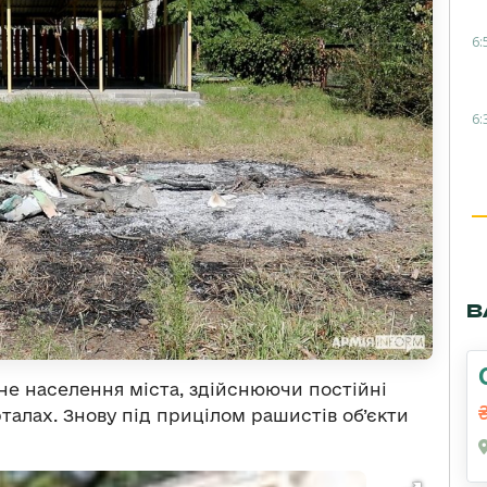
6:
6:
В
е населення міста, здійснюючи постійні
рталах. Знову під прицілом рашистів об’єкти