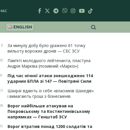
НАС
ENGLISH
16
За минулу добу було уражено 61 точку
вильоту ворожих дронів — СБС ЗСУ
00
Пам’яті молодшого лейтенанта, пластуна
Андрія Марківа (позивний «Маркіз»)
41
Під час нічної атаки знешкоджено 114
ударних БПЛА зі 147 — Повітряні Сили
23
Шахраї вдають із себе «власників Шахедів»
і вимагають гроші з бізнесменів
08
Ворог найбільше атакував на
Покровському та Костянтинівському
напрямках — Генштаб ЗСУ
35
Ворог втратив понад 1200 солдатів та