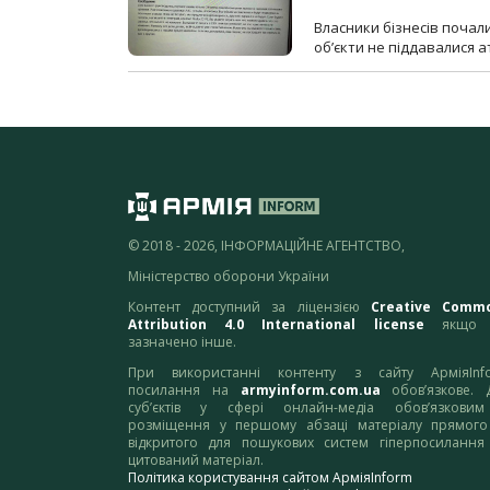
Власники бізнесів почал
об’єкти не піддавалися 
© 2018 - 2026, ІНФОРМАЦІЙНЕ АГЕНТСТВО,
Міністерство оборони України
Контент доступний за ліцензією
Creative Comm
Attribution 4.0 International license
якщо 
зазначено інше.
При використанні контенту з сайту АрміяInf
посилання на
armyinform.com.ua
обов’язкове. 
суб’єктів у сфері онлайн-медіа обов’язкови
розміщення у першому абзаці матеріалу прямого
відкритого для пошукових систем гіперпосилання
цитований матеріал.
Політика користування сайтом АрміяInform