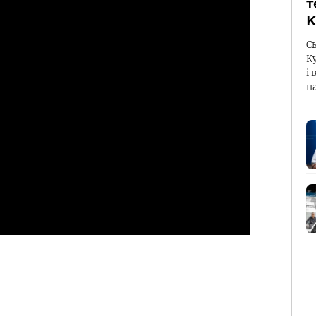
т
К
С
К
і 
н