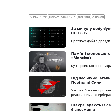
АГРЕСІЯ РФ
ВОРОЖІ ОБСТРІЛИ
НОВИНИ
ХЕРСОН
За минулу добу бул
СБС ЗСУ
Протягом доби підрозділ
Пам’яті молодшого 
«Маркіз»)
Був вірним Богові та Укра
Під час нічної атак
Повітряні Сили
У ніч на 7 серпня против
реактивними), «Гербера»
Шахраї вдають із се
бізнесменів