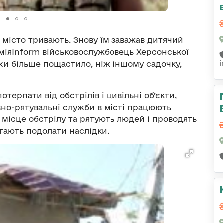
а місто тривають. Знову їм заважав дитячий
рміяInform військовослужбовець Херсонської
хи більше пощастило, ніж іншому садочку,
терпати від обстрілів і цивільні об’єкти,
вно-рятувальні служби в місті працюють
місце обстрілу та рятують людей і проводять
гають подолати наслідки.