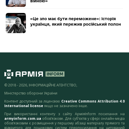
війною»
«Це зло має бути переможене»: історія
українця, який пережив російський полон
© 2018 - 2026, ІНФОРМАЦІЙНЕ АГЕНТСТВО,
Міністерство оборони України
Контент доступний за ліцензією
Creative Commons Attribution 4.0
International license
якщо не зазначено інше.
При використанні контенту з сайту АрміяInform посилання на
armyinform.com.ua
обов’язкове. Для суб’єктів у сфері онлайн-медіа
обов’язковим є розміщення у першому абзаці матеріалу прямого та
відкритого для пошукових систем гіперпосилання на цитований