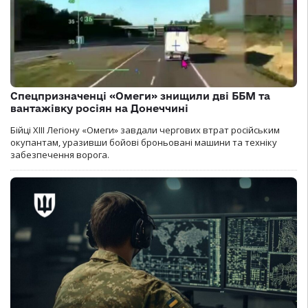
Спецпризначенці «Омеги» знищили дві ББМ та
вантажівку росіян на Донеччині
Бійці ХІІІ Легіону «Омеги» завдали чергових втрат російським
окупантам, уразивши бойові броньовані машини та техніку
забезпечення ворога.