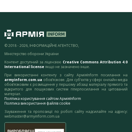
© 2018 - 2026, ІНФОРМАЦІЙНЕ АГЕНТСТВО,
Міністерство оборони України
Контент доступний за ліцензією
Creative Commons Attribution 4.0
International license
якщо не зазначено інше.
При використанні контенту з сайту АрміяInform посилання на
armyinform.com.ua
обов’язкове. Для суб’єктів у сфері онлайн-медіа
обов’язковим є розміщення у першому абзаці матеріалу прямого та
відкритого для пошукових систем гіперпосилання на цитований
матеріал.
Політика користування сайтом АрміяInform
Політика використання файлів cookie
Зауваження та пропозиції по роботі сайту надсилайте на адресу:
webmaster@armyinform.com.ua