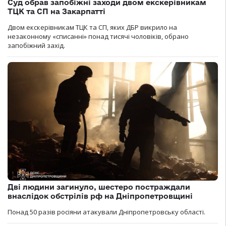
Суд обрав запобіжні заходи двом екскерівникам
ТЦК та СП на Закарпатті
Двом екскерівникам ТЦК та СП, яких ДБР викрило на
незаконному «списанні» понад тисячі чоловіків, обрано
запобіжний захід.
Дві людини загинуло, шестеро постраждали
внаслідок обстрілів рф на Дніпропетровщині
Понад 50 разів росіяни атакували Дніпропетровську області.