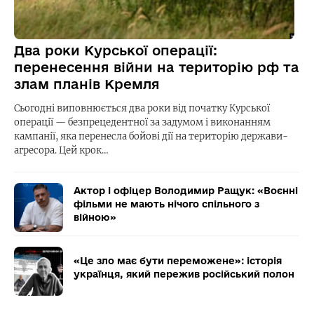
Два роки Курської операції:
перенесення війни на територію рф та
злам планів Кремля
Сьогодні виповнюється два роки від початку Курської
операції — безпрецедентної за задумом і виконанням
кампанії, яка перенесла бойові дії на територію держави-
агресора. Цей крок…
Актор і офіцер Володимир Ращук: «Воєнні
фільми не мають нічого спільного з
війною»
«Це зло має бути переможене»: історія
українця, який пережив російський полон