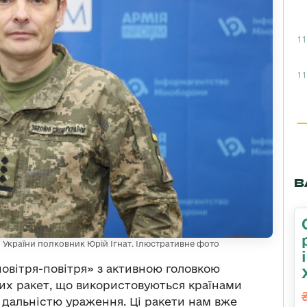
11
11
В
України полковник Юрій Ігнат. Ілюстративне фото
овітря-повітря» з активною головкою
их ракет, що використовуються країнами
за дальністю ураження. Ці ракети нам вже