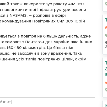
який також використовує ракету AIM-120.
ка нашої критичної інфраструктури восени
ся з NASAMS, — розповів в ефірі
 командування Повітряних Сил ЗСУ Юрій
совується з повітря на більшу дальність, адже
 Їх замовляє Пентагон для України вже інших
нь 160-180 кілометрів. Це більш ніж
іацію, не заходячи в зону враження. Така
щення усіх типів повітряних цілей, окрім
Й ІГНАТ