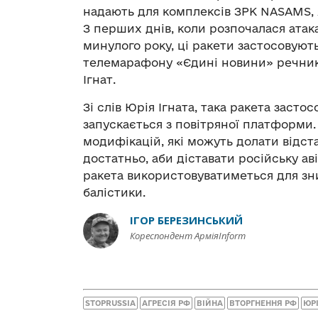
надають для комплексів ЗРК NASAMS, 
З перших днів, коли розпочалася ата
минулого року, ці ракети застосовують
телемарафону «Єдині новини» речник
Ігнат.
Зі слів Юрія Ігната, така ракета засто
запускається з повітряної платформи.
модифікацій, які можуть долати відста
достатньо, аби діставати російську ав
ракета використовуватиметься для зни
балістики.
ІГОР БЕРЕЗИНСЬКИЙ
Кореспондент АрміяInform
STOPRUSSIA
АГРЕСІЯ РФ
ВІЙНА
ВТОРГНЕННЯ РФ
ЮРІ