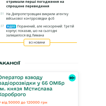
отримали перші погодження на
спрощене переведення
:51
На Дніпропетровщині викрили агентку
військової контррозвідки фсб
:37
Поранений, але нескорений: Третій
ВІДЕО
корпус показав, шо на сьогодні
залишилося від Лимана
ВСІ НОВИНИ
АКАНСІЇ
Оператор взводу
радіорозвідки у 66 ОМБр
ім. князя Мстислава
Хороброго
від 50000 до 120000 грн