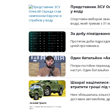
Представник ЗСУ Ол
у воду
Спортсмен виборов званн
воду), який тривав з 31 
За добу ліквідован
Протягом доби підрозділ
цілей противника.
Один батальйон «Ах
Попри постійне перекида
наступ. Один батальйон 
Шахраї націлилися н
втратити гроші під ч
Нині збільшилась кількі
доставки автомобілів, др