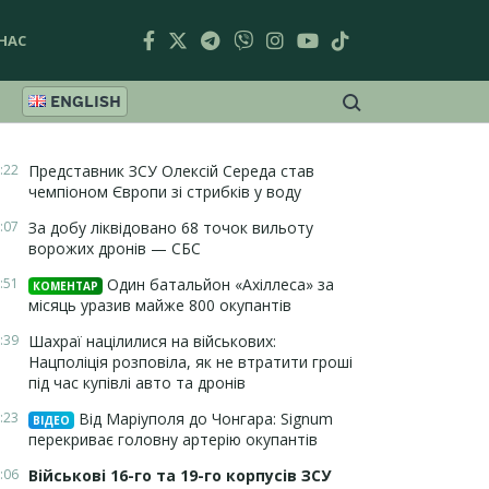
НАС
ENGLISH
:22
Представник ЗСУ Олексій Середа став
чемпіоном Європи зі стрибків у воду
:07
За добу ліквідовано 68 точок вильоту
ворожих дронів — СБС
:51
Один батальйон «Ахіллеса» за
КОМЕНТАР
місяць уразив майже 800 окупантів
:39
Шахраї націлилися на військових:
Нацполіція розповіла, як не втратити гроші
під час купівлі авто та дронів
:23
Від Маріуполя до Чонгара: Signum
ВІДЕО
перекриває головну артерію окупантів
:06
Військові 16-го та 19-го корпусів ЗСУ