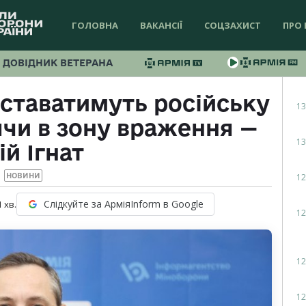
ГОЛОВНА
ВАКАНСІЇ
СОЦЗАХИСТ
ПРО 
ДОВІДНИК ВЕТЕРАНА
ставатимуть російську
13
ячи в зону враження —
13
й Ігнат
12
НОВИНИ
Слідкуйте за АрміяInform в Google
1
хв.
12
12
12