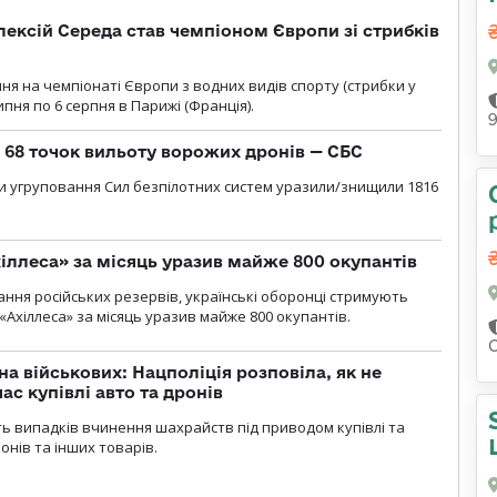
ексій Середа став чемпіоном Європи зі стрибків
я на чемпіонаті Європи з водних видів спорту (стрибки у
липня по 6 серпня в Парижі (Франція).
о 68 точок вильоту ворожих дронів — СБС
и угруповання Сил безпілотних систем уразили/знищили 1816
іллеса» за місяць уразив майже 800 окупантів
ння російських резервів, українські оборонці стримують
«Ахіллеса» за місяць уразив майже 800 окупантів.
а військових: Нацполіція розповіла, як не
ас купівлі авто та дронів
сть випадків вчинення шахрайств під приводом купівлі та
онів та інших товарів.