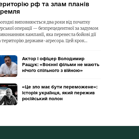
ериторію рф та злам планів
ремля
ьогодні виповнюється два роки від початку
урської операції — безпрецедентної за задумом
виконанням кампанії, яка перенесла бойові дії
а територію держави-агресора. Цей крок…
Актор і офіцер Володимир
Ращук: «Воєнні фільми не мають
нічого спільного з війною»
«Це зло має бути переможене»:
історія українця, який пережив
російський полон