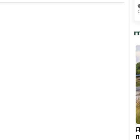
П
Д
п