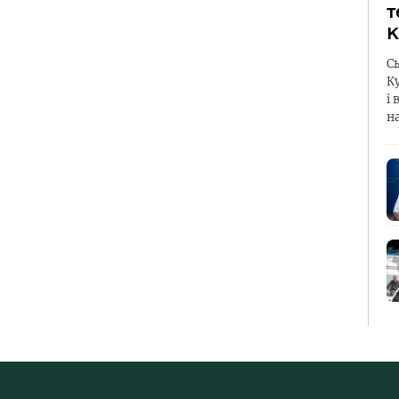
т
К
С
К
і 
н