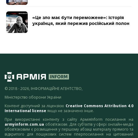
«Це зло має бути переможене»: історія
українця, який пережив російський полон
© 2018 - 2026, ІНФОРМАЦІЙНЕ АГЕНТСТВО,
Міністерство оборони України
Контент доступний за ліцензією
Creative Commons Attribution 4.0
International license
якщо не зазначено інше.
При використанні контенту з сайту АрміяInform посилання на
armyinform.com.ua
обов’язкове. Для суб’єктів у сфері онлайн-медіа
обов’язковим є розміщення у першому абзаці матеріалу прямого та
відкритого для пошукових систем гіперпосилання на цитований