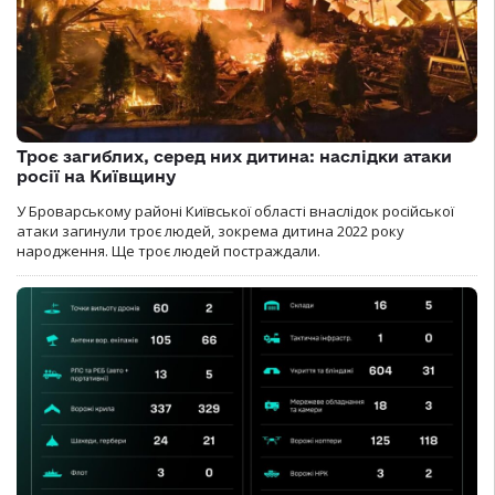
Троє загиблих, серед них дитина: наслідки атаки
росії на Київщину
У Броварському районі Київської області внаслідок російської
атаки загинули троє людей, зокрема дитина 2022 року
народження. Ще троє людей постраждали.