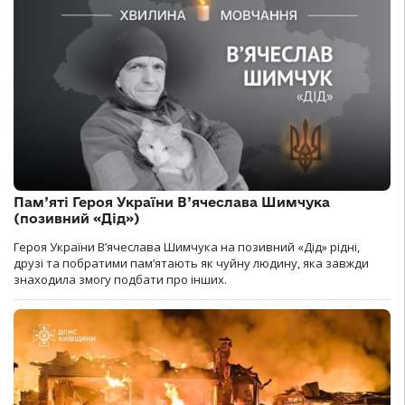
Пам’яті Героя України В’ячеслава Шимчука
(позивний «Дід»)
Героя України В’ячеслава Шимчука на позивний «Дід» рідні,
друзі та побратими пам’ятають як чуйну людину, яка завжди
знаходила змогу подбати про інших.