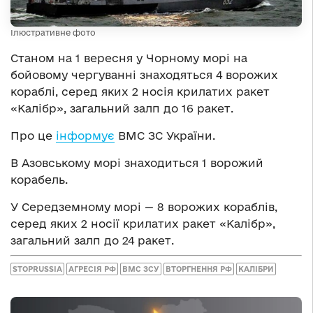
Ілюстративне фото
Станом на 1 вересня у Чорному морі на
бойовому чергуванні знаходяться 4 ворожих
кораблі, серед яких 2 носія крилатих ракет
«Калібр», загальний залп до 16 ракет.
Про це
інформує
ВМС ЗС України.
В Азовському морі знаходиться 1 ворожий
корабель.
У Середземному морі — 8 ворожих кораблів,
серед яких 2 носії крилатих ракет «Калібр»,
загальний залп до 24 ракет.
STOPRUSSIA
АГРЕСІЯ РФ
ВМС ЗСУ
ВТОРГНЕННЯ РФ
КАЛІБРИ