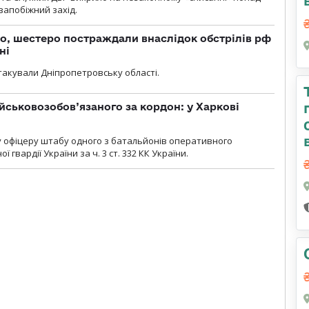
 запобіжний захід.
о, шестеро постраждали внаслідок обстрілів рф
ні
атакували Дніпропетровську області.
йськовозобов’язаного за кордон: у Харкові
у офіцеру штабу одного з батальйонів оперативного
гвардії України за ч. 3 ст. 332 КК України.