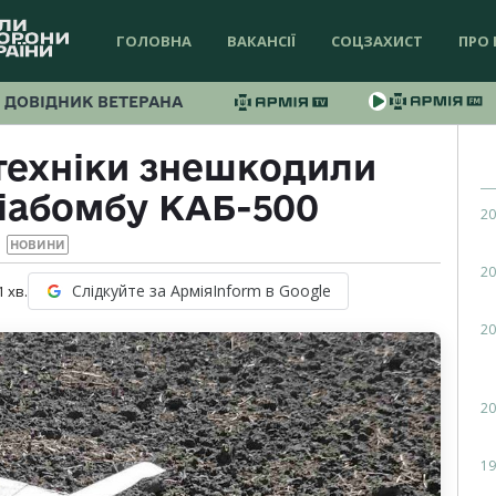
ГОЛОВНА
ВАКАНСІЇ
СОЦЗАХИСТ
ПРО 
ДОВІДНИК ВЕТЕРАНА
отехніки знешкодили
віабомбу КАБ-500
20
НОВИНИ
20
Слідкуйте за АрміяInform в Google
1
хв.
20
20
19