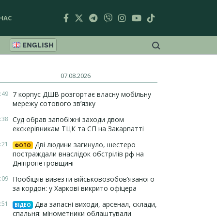
НАС
ENGLISH
07.08.2026
:49
7 корпус ДШВ розгортає власну мобільну
мережу сотового зв’язку
:38
Суд обрав запобіжні заходи двом
екскерівникам ТЦК та СП на Закарпатті
:21
Дві людини загинуло, шестеро
ФОТО
постраждали внаслідок обстрілів рф на
Дніпропетровщині
:09
Пообіцяв вивезти військовозобов’язаного
за кордон: у Харкові викрито офіцера
:51
Два запасні виходи, арсенал, склади,
ВІДЕО
спальня: мінометники облаштували