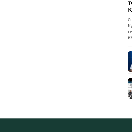
т
К
С
К
і 
н