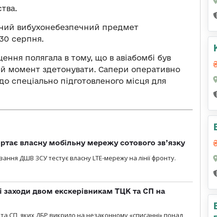
тва.
аний вибухонебезпечний предмет
30 серпня.
ення полягала в тому, що в авіабомбі був
кий момент здетонувати. Сапери оперативно
до спеціально підготовленого місця для
ртає власну мобільну мережу сотового зв’язку
вання ДШВ ЗСУ тестує власну LTE-мережу на лінії фронту.
і заходи двом екскерівникам ТЦК та СП на
та СП, яких ДБР викрило на незаконному «списанні» понад