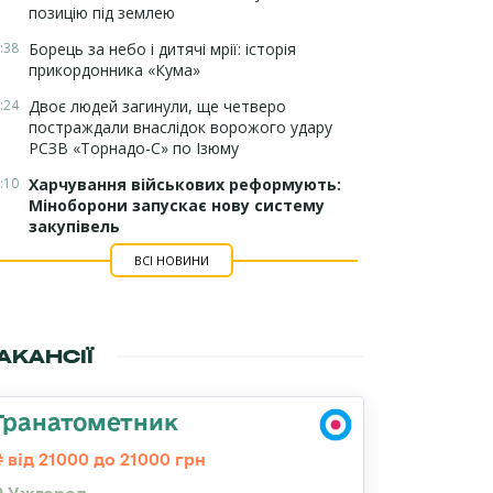
позицію під землею
:38
Борець за небо і дитячі мрії: історія
прикордонника «Кума»
:24
Двоє людей загинули, ще четверо
постраждали внаслідок ворожого удару
РСЗВ «Торнадо-С» по Ізюму
:10
Харчування військових реформують:
Міноборони запускає нову систему
закупівель
ВСІ НОВИНИ
АКАНСІЇ
Гранатометник
від 21000 до 21000 грн