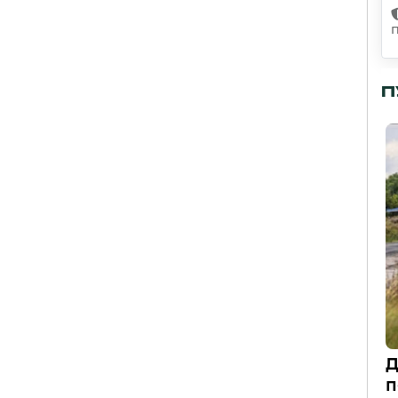
П
Д
п