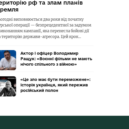
ериторію рф та злам планів
ремля
ьогодні виповнюється два роки від початку
урської операції — безпрецедентної за задумом
виконанням кампанії, яка перенесла бойові дії
а територію держави-агресора. Цей крок…
Актор і офіцер Володимир
Ращук: «Воєнні фільми не мають
нічого спільного з війною»
«Це зло має бути переможене»:
історія українця, який пережив
російський полон