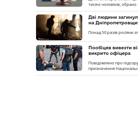
тисячі чоловіків, обрано
Дві людини загинул
на Дніпропетровщи
Понад 50 разів росіяни 
Пообіцяв вивезти ві
викрито офіцера
Повідомлено про підозр
призначення Національної 