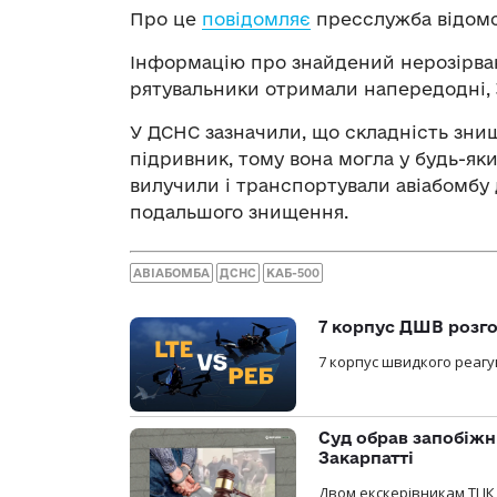
Про це
повідомляє
пресслужба відомс
Інформацію про знайдений нерозірв
рятувальники отримали напередодні, 
У ДСНС зазначили, що складність знищ
підривник, тому вона могла у будь-я
вилучили і транспортували авіабомбу 
подальшого знищення.
АВІАБОМБА
ДСНС
КАБ-500
7 корпус ДШВ розго
7 корпус швидкого реагу
Суд обрав запобіжн
Закарпатті
Двом екскерівникам ТЦК 