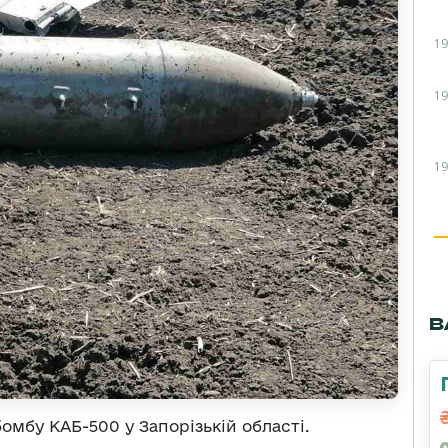
19
19
19
В
мбу КАБ-500 у Запорізькій області.