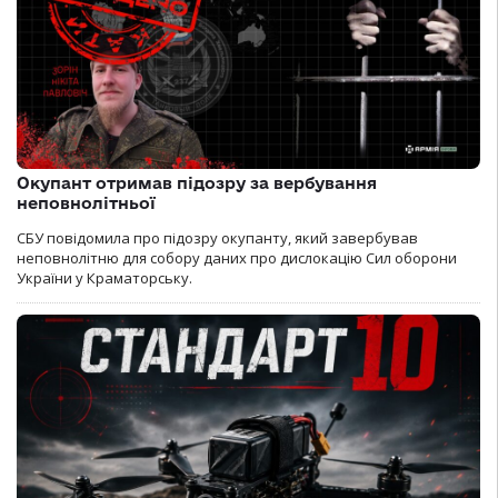
Окупант отримав підозру за вербування
неповнолітньої
СБУ повідомила про підозру окупанту, який завербував
неповнолітню для собору даних про дислокацію Сил оборони
України у Краматорську.