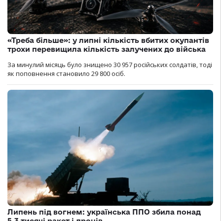
«Треба більше»: у липні кількість вбитих окупантів
трохи перевищила кількість залучених до війська
За минулий місяць було знищено 30 957 російських солдатів, тоді
як поповнення становило 29 800 осіб.
Липень під вогнем: українська ППО збила понад
5,3 тисячі ракет і дронів