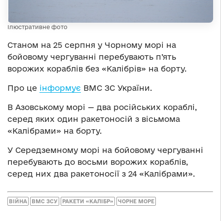
Ілюстративне фото
Станом на 25 серпня у Чорному морі на
бойовому чергуванні перебувають п’ять
ворожих кораблів без «Калібрів» на борту.
Про це
інформує
ВМС ЗС України.
В Азовському морі — два російських кораблі,
серед яких один ракетоносій з вісьмома
«Калібрами» на борту.
У Середземному морі на бойовому чергуванні
перебувають до восьми ворожих кораблів,
серед них два ракетоносії з 24 «Калібрами».
ВІЙНА
ВМС ЗСУ
РАКЕТИ «КАЛІБР»
ЧОРНЕ МОРЕ