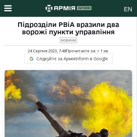
EN
Підрозділи РВіА вразили два
ворожі пункти управління
НОВИНИ
24 Серпня 2023, 7:48
Прочитаєте за:
< 1
хв.
Слідкуйте за АрміяInform в Google