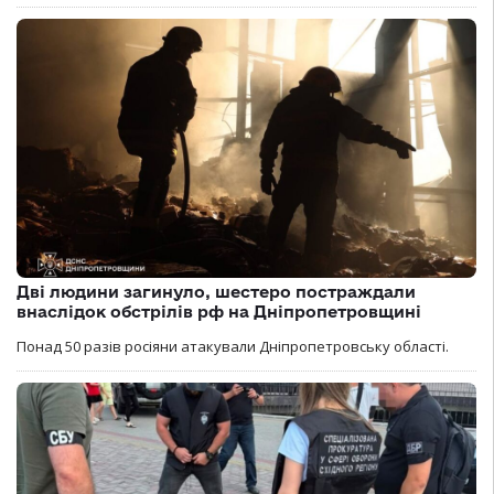
Дві людини загинуло, шестеро постраждали
внаслідок обстрілів рф на Дніпропетровщині
Понад 50 разів росіяни атакували Дніпропетровську області.