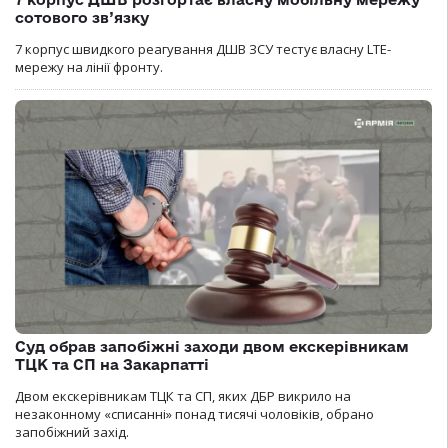
сотового зв’язку
7 корпус швидкого реагування ДШВ ЗСУ тестує власну LTE-
мережу на лінії фронту.
Суд обрав запобіжні заходи двом екскерівникам
ТЦК та СП на Закарпатті
Двом екскерівникам ТЦК та СП, яких ДБР викрило на
незаконному «списанні» понад тисячі чоловіків, обрано
запобіжний захід.