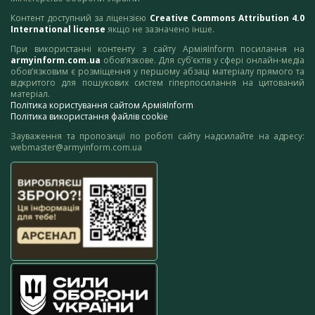
Контент доступний за ліцензією
Creative Commons Attribution 4.0
International license
якщо не зазначено інше.
При використанні контенту з сайту АрміяInform посилання на
armyinform.com.ua
обов’язкове. Для суб’єктів у сфері онлайн-медіа
обов’язковим є розміщення у першому абзаці матеріалу прямого та
відкритого для пошукових систем гіперпосилання на цитований
матеріал.
Політика користування сайтом АрміяInform
Політика використання файлів cookie
Зауваження та пропозиції по роботі сайту надсилайте на адресу:
webmaster@armyinform.com.ua