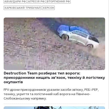
АВІАУДАРИ РФ
АГРЕСІЯ РФ
ВТОРГНЕННЯ РФ
ХАРКІВСЬКИЙ ТРИБУНАЛ
ХЕРСОН
Destruction Team розбирає тил ворога:
прикордонники нищать зв’язок, техніку й логістику
окупантів
FPV-дрони прикордонників уразили засоби зв’язку, РЕБ і РЕР,
техніку, укриття та логістичний хаб ворога на Північно-
Слобожанському напрямку.