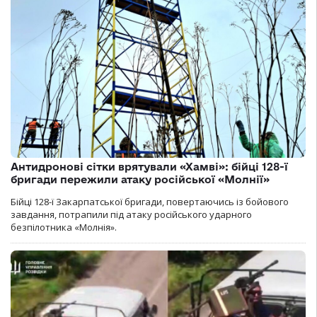
Антидронові сітки врятували «Хамві»: бійці 128-ї
бригади пережили атаку російської «Молнії»
Бійці 128-ї Закарпатської бригади, повертаючись із бойового
завдання, потрапили під атаку російського ударного
безпілотника «Молнія».