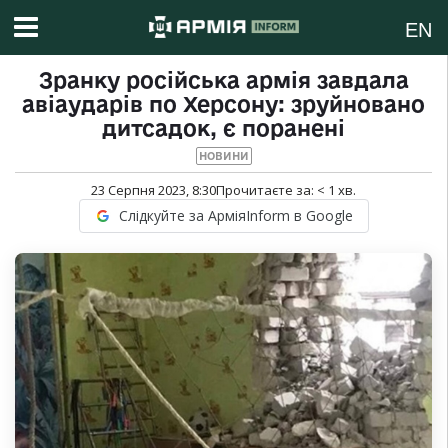
EN
Зранку російська армія завдала
авіаударів по Херсону: зруйновано
дитсадок, є поранені
НОВИНИ
23 Серпня 2023, 8:30
Прочитаєте за:
< 1
хв.
Слідкуйте за АрміяInform в Google