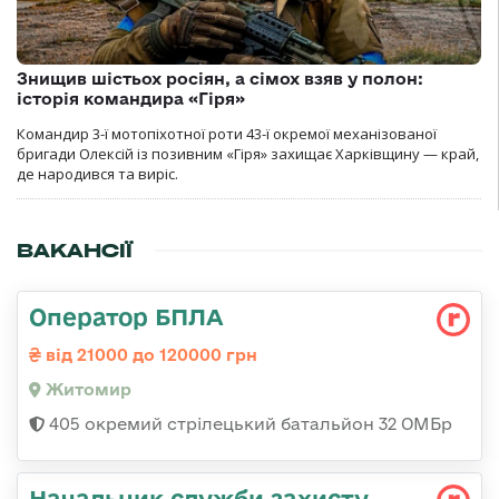
Знищив шістьох росіян, а сімох взяв у полон:
історія командира «Гіря»
Командир 3-ї мотопіхотної роти 43-ї окремої механізованої
бригади Олексій із позивним «Гіря» захищає Харківщину — край,
де народився та виріс.
ВАКАНСІЇ
Оператор БПЛА
від 21000 до 120000 грн
Житомир
405 окремий стрілецький батальйон 32 ОМБр
Начальник служби захисту