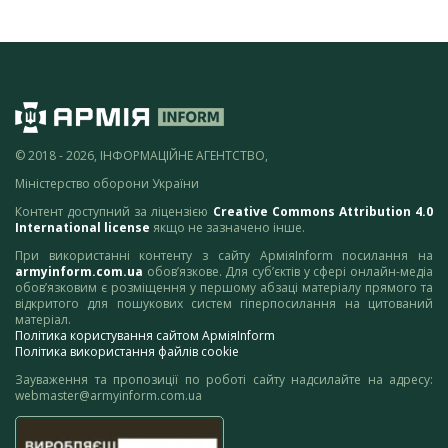
© 2018 - 2026, ІНФОРМАЦІЙНЕ АГЕНТСТВО,
Міністерство оборони України
Контент доступний за ліцензією
Creative Commons Attribution 4.0
International license
якщо не зазначено інше.
При використанні контенту з сайту АрміяInform посилання на
armyinform.com.ua
обов’язкове. Для суб’єктів у сфері онлайн-медіа
обов’язковим є розміщення у першому абзаці матеріалу прямого та
відкритого для пошукових систем гіперпосилання на цитований
матеріал.
Політика користування сайтом АрміяInform
Політика використання файлів cookie
Зауваження та пропозиції по роботі сайту надсилайте на адресу:
webmaster@armyinform.com.ua