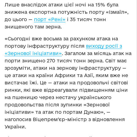
Лише внаслідок атаки цієї ночі на 15% була
знижена експортна потужність порту «Ізмаїл»,
до цього —
порт «Рені»
і 35 тисяч тонн
знищеного там зерна.
«Сьогодні вже восьма за рахунком атака на
портову інфраструктуру після
виходу росії з
«Зернової ініціативи»
. Загалом за місяць атак на
порти знищено 270 тисяч тонн зерна. Світ має
зрозуміти, атаки на зернову інфраструктуру —
це атаки на країни Африки та Азії, яким вже не
вистачає їжі. Це — атаки на продовольчі світові
ринки, які вже відреагували підвищенням ціни
на пшеницю через нестачу українського
продовольства після зупинки «Зернової
ініціативи» та атак по портам Дунаю», —
наголосив Віцепрем’єр-міністр з відновлення
України.