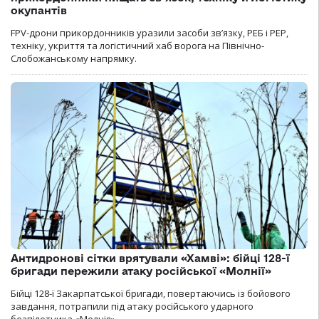
окупантів
FPV-дрони прикордонників уразили засоби зв’язку, РЕБ і РЕР,
техніку, укриття та логістичний хаб ворога на Північно-
Слобожанському напрямку.
Антидронові сітки врятували «Хамві»: бійці 128-ї
бригади пережили атаку російської «Молнії»
Бійці 128-ї Закарпатської бригади, повертаючись із бойового
завдання, потрапили під атаку російського ударного
безпілотника «Молнія».