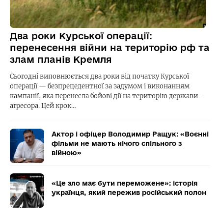
Два роки Курської операції:
перенесення війни на територію рф та
злам планів Кремля
Сьогодні виповнюється два роки від початку Курської
операції — безпрецедентної за задумом і виконанням
кампанії, яка перенесла бойові дії на територію держави-
агресора. Цей крок…
Актор і офіцер Володимир Ращук: «Воєнні
фільми не мають нічого спільного з
війною»
«Це зло має бути переможене»: історія
українця, який пережив російський полон