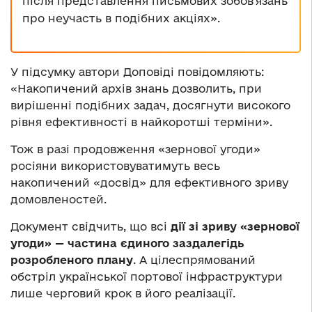
після представлення письмових зобов’язань
про неучасть в подібних акціях».
У підсумку автори Доповіді повідомляють:
«Накопичений архів знань дозволить, при
вирішенні подібних задач, досягнути високого
рівня ефективності в найкоротші терміни».
Тож в разі продовження «зернової угоди»
росіяни використовуватимуть весь
накопичений «досвід» для ефективного зриву
домовленостей.
Документ свідчить, що всі
дії зі зриву «зернової
угоди»
— частина єдиного
заздалегідь
розробленого плану
. А цілеспрямований
обстріл української портової інфраструктури
лише черговий крок в його реалізації.