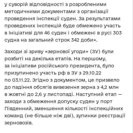
у суворій відповідності з розробленими
методичними документами з організації
проведення інспекції суден. За результатами
проведених інспекцій буде обмежено участь
в Ініціативі для 46 суден і обмежені в русі 303
судна на загальний строк 342 доби».
Заходи зі зриву «зернової угоди» (ЗУ) були
розбиті на декілька етапів. На першому,
за ініціативи російського президента, було
призупинено участь рф в ЗУ з 29.10.22
по 03.11.22. Згідно з документом, це призвело
до падіння обсягів вивезення зерна з 4,2 млн
в жовтні до 2,6 у листопаді. Наступний етап —
заходи з обмеження допуску суден у порт
Південний, зменшення кількості інспекційних
команд (не більше ніж дві), зупинки реєстрації
зерновозів.