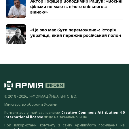
Актор і офіцер Володимир Ращук: «Воєнні
фільми не мають нічого спільного з
війною»
«Це зло має бути переможене»: історія
українця, який пережив російський полон
© 2018 - 2026, ІНФОРМАЦІЙНЕ АГЕНТСТВО,
Міністерство оборони України
Контент доступний за ліцензією
Creative Commons Attribution 4.0
International license
якщо не зазначено інше.
При використанні контенту з сайту АрміяInform посилання на