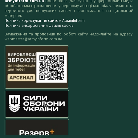
armyinform.com.ua
обов’язкове. Для суб’єктів у сфері онлайн-медіа
обов’язковим є розміщення у першому абзаці матеріалу прямого та
відкритого для пошукових систем гіперпосилання на цитований
матеріал.
Політика користування сайтом АрміяInform
Політика використання файлів cookie
Зауваження та пропозиції по роботі сайту надсилайте на адресу:
webmaster@armyinform.com.ua