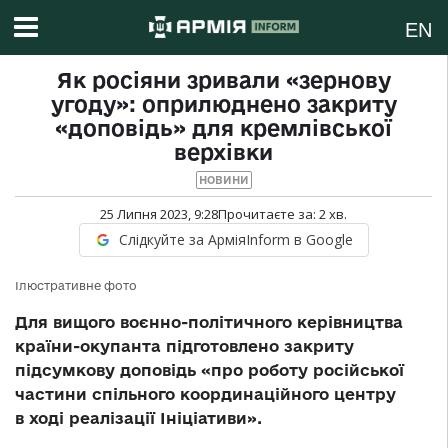
EN
Як росіяни зривали «зернову
угоду»: оприлюднено закриту
«доповідь» для кремлівської
верхівки
НОВИНИ
25 Липня 2023, 9:28
Прочитаєте за:
2
хв.
Слідкуйте за АрміяInform в Google
Ілюстративне фото
Для вищого воєнно-політичного керівництва
країни-окупанта підготовлено закриту
підсумкову доповідь «про роботу російської
частини спільного координаційного центру
в ході реалізації Ініціативи».