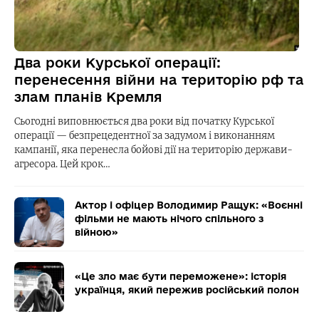
Два роки Курської операції:
перенесення війни на територію рф та
злам планів Кремля
Сьогодні виповнюється два роки від початку Курської
операції — безпрецедентної за задумом і виконанням
кампанії, яка перенесла бойові дії на територію держави-
агресора. Цей крок…
Актор і офіцер Володимир Ращук: «Воєнні
фільми не мають нічого спільного з
війною»
«Це зло має бути переможене»: історія
українця, який пережив російський полон