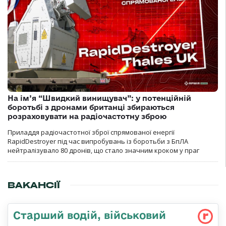
На ім’я “Швидкий винищувач”: у потенційній
боротьбі з дронами британці збираються
розраховувати на радіочастотну зброю
Приладдя радіочастотної зброї спрямованої енергії
RapidDestroyer під час випробувань із боротьби з БпЛА
нейтралізувало 80 дронів, що стало значним кроком у праг
ВАКАНСІЇ
Стаpший водій, військовий