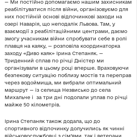
— Ми постійно допомагаємо нашим захисникам
реабілітуватися після війни, організовуємо для
них постійній основі відпочинкові заходи на
озері Наварія, що неподалік Львова. Там, у
взаємодії з реабілітаційними центрами, даємо
змогу учасникам війни спробувати себе в ролі
плавця на каяку, — розповіла координаторка
заходу «Диво каяк» Ірина Степаняк. —
Триденний сплав по річці Дністер ми
організували в цьому році вперше. Враховуючи
безпекову ситуацію поблизу мостів та переправ
через водоймища, ми вибрали оптимальний
маршрут — із селища Незвисько до села
Михальче і за три дні подолали уплав по річці
майже 50 кілометрів.
Ірина Степаняк також додала, що до
спортивного відпочинку долучились як чинні
військовослужбовці з сім’ями, так і ветерани