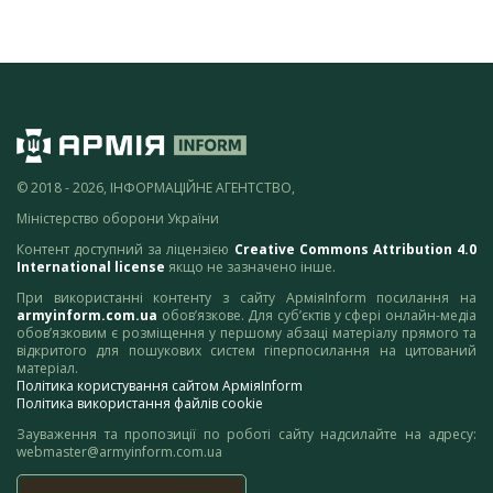
© 2018 - 2026, ІНФОРМАЦІЙНЕ АГЕНТСТВО,
Міністерство оборони України
Контент доступний за ліцензією
Creative Commons Attribution 4.0
International license
якщо не зазначено інше.
При використанні контенту з сайту АрміяInform посилання на
armyinform.com.ua
обов’язкове. Для суб’єктів у сфері онлайн-медіа
обов’язковим є розміщення у першому абзаці матеріалу прямого та
відкритого для пошукових систем гіперпосилання на цитований
матеріал.
Політика користування сайтом АрміяInform
Політика використання файлів cookie
Зауваження та пропозиції по роботі сайту надсилайте на адресу:
webmaster@armyinform.com.ua