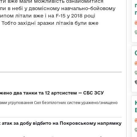
лоти вже мали можливість ознайомитися
вали в небі у двомісному навчально-бойовому
пом літали вже і на F-15 у 2018 році
Тобто західні зразки літаків були вже
жено два танки та 12 артсистем — СБС ЗСУ
лами угруповання Сил безпілотних систем уражено/знищено
атак за добу відбито на Покровському напрямку