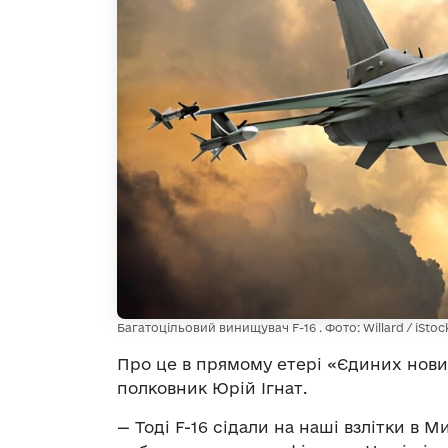
Багатоцільовий винищувач F-16 . Фото: Willard / iStoc
Про це в прямому етері «Єдиних нови
полковник Юрій Ігнат.
— Тоді F-16 сідали на наші взлітки в М