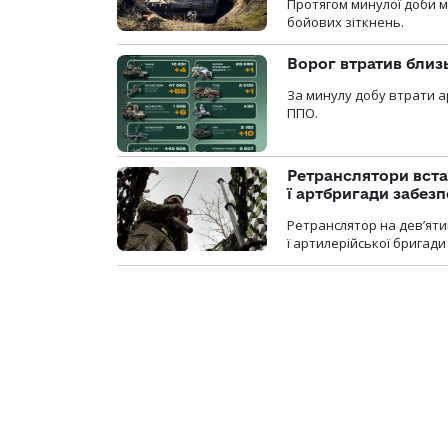
Протягом минулої доби м
бойових зіткнень.
Ворог втратив близ
За минулу добу втрати ар
ППО.
Ретранслятори вста
ї артбригади забез
Ретранслятор на дев’ятип
ї артилерійської бригад