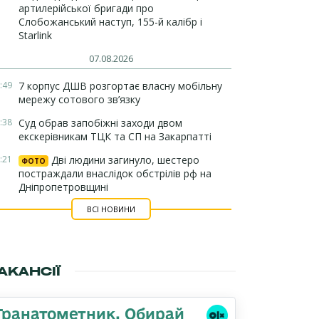
артилерійської бригади про
Слобожанський наступ, 155-й калібр і
Starlink
07.08.2026
:49
7 корпус ДШВ розгортає власну мобільну
мережу сотового зв’язку
:38
Суд обрав запобіжні заходи двом
екскерівникам ТЦК та СП на Закарпатті
:21
Дві людини загинуло, шестеро
ФОТО
постраждали внаслідок обстрілів рф на
Дніпропетровщині
ВСІ НОВИНИ
АКАНСІЇ
Гранатометник. Обирай