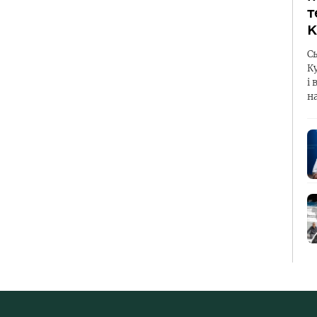
т
К
С
К
і 
н