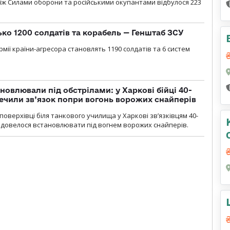
іж Силами оборони та російськими окупантами відбулося 223
ько 1200 солдатів та корабель — Генштаб ЗСУ
мії країни-агресора становлять 1190 солдатів та 6 систем
новлювали під обстрілами: у Харкові бійці 40-
печили зв’язок попри вогонь ворожих снайперів
оверхівці біля танкового училища у Харкові зв’язківцям 40-
и довелося встановлювати під вогнем ворожих снайперів.