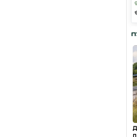
П
Д
п