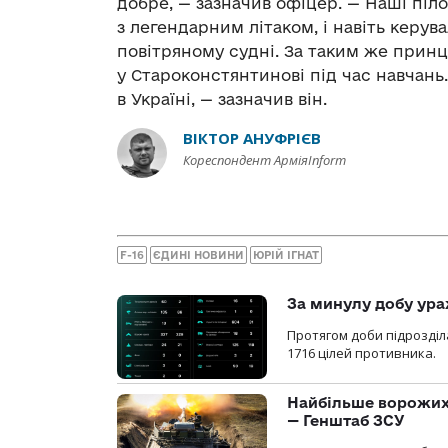
добре, — зазначив офіцер. — Наші пі
з легендарним літаком, і навіть керу
повітряному судні. За таким же принци
у Староконстянтинові під час навчань. 
в Україні, — зазначив він.
ВІКТОР АНУФРІЄВ
Кореспондент АрміяInform
F-16
ЄДИНІ НОВИНИ
ЮРІЙ ІГНАТ
За минулу добу ура
Протягом доби підрозді
1716 цілей противника.
Найбільше ворожих 
— Генштаб ЗСУ