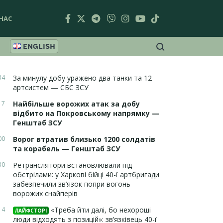
НАС
ENGLISH
34
За минулу добу уражено два танки та 12
артсистем — СБС ЗСУ
17
Найбільше ворожих атак за добу
відбито на Покровському напрямку —
Генштаб ЗСУ
00
Ворог втратив близько 1200 солдатів
та корабель — Генштаб ЗСУ
30
Ретранслятори встановлювали під
обстрілами: у Харкові бійці 40-ї артбригади
забезпечили зв’язок попри вогонь
ворожих снайперів
14
«Треба йти далі, бо нехороші
ЛАЙФСТОРІ
люди відходять з позицій»: зв’язківець 40-ї