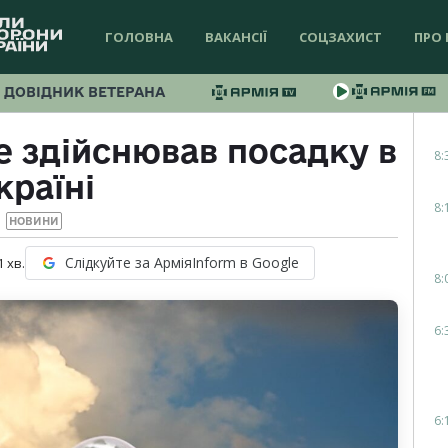
ГОЛОВНА
ВАКАНСІЇ
СОЦЗАХИСТ
ПРО 
ДОВІДНИК ВЕТЕРАНА
же здійснював посадку в
8:
країні
8:
НОВИНИ
Слідкуйте за АрміяInform в Google
1
хв.
8:
6:
6: