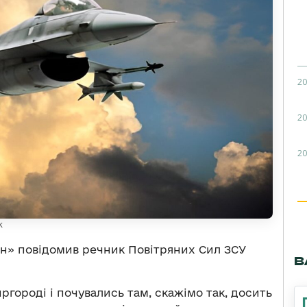
20
20
20
k
н» повідомив речник Повітряних Сил ЗСУ
В
иргороді і почувались там, скажімо так, досить