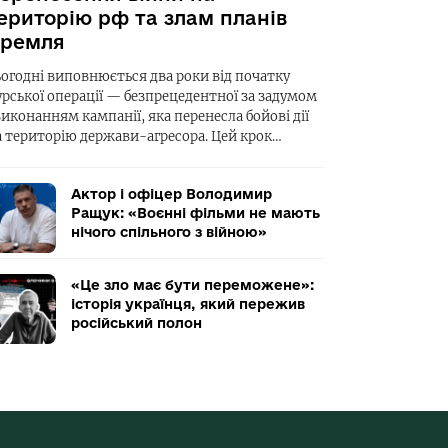
ериторію рф та злам планів
ремля
ьогодні виповнюється два роки від початку
урської операції — безпрецедентної за задумом
виконанням кампанії, яка перенесла бойові дії
а територію держави-агресора. Цей крок…
Актор і офіцер Володимир
Ращук: «Воєнні фільми не мають
нічого спільного з війною»
«Це зло має бути переможене»:
історія українця, який пережив
російський полон