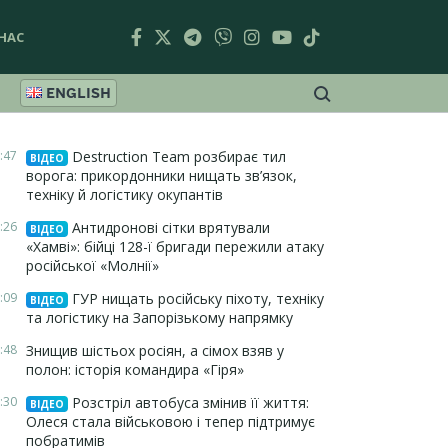
НАС
ENGLISH
:47
Destruction Team розбирає тил
ВІДЕО
ворога: прикордонники нищать зв’язок,
техніку й логістику окупантів
:26
Антидронові сітки врятували
ВІДЕО
«Хамві»: бійці 128-ї бригади пережили атаку
російської «Молнії»
:09
ГУР нищать російську піхоту, техніку
ВІДЕО
та логістику на Запорізькому напрямку
:48
Знищив шістьох росіян, а сімох взяв у
полон: історія командира «Гіря»
:30
Розстріл автобуса змінив її життя:
ВІДЕО
Олеся стала військовою і тепер підтримує
побратимів