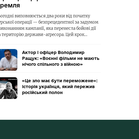
ремля
ьогодні виповнюється два роки від початку
урської операції — безпрецедентної за задумом
виконанням кампанії, яка перенесла бойові дії
а територію держави-агресора. Цей крок…
Актор і офіцер Володимир
Ращук: «Воєнні фільми не мають
нічого спільного з війною»
«Це зло має бути переможене»:
історія українця, який пережив
російський полон