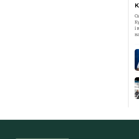
К
С
К
і 
н