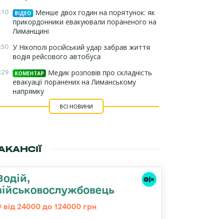
:10
Менше двох годин на порятунок: як
ВІДЕО
прикордонники евакуювали пораненого на
Лиманщині
:50
У Нікополі російський удар забрав життя
водія рейсового автобуса
:29
Медик розповів про складність
КОМЕНТАР
евакуації поранених на Лиманському
напрямку
ВСІ НОВИНИ
АКАНСІЇ
Водій,
військовослужбовець
від 24000 до 124000 грн