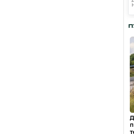
П
Д
п
т