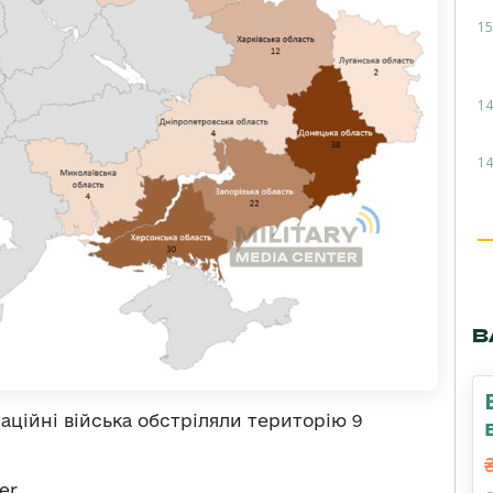
15
14
14
В
аційні війська обстріляли територію 9
er.