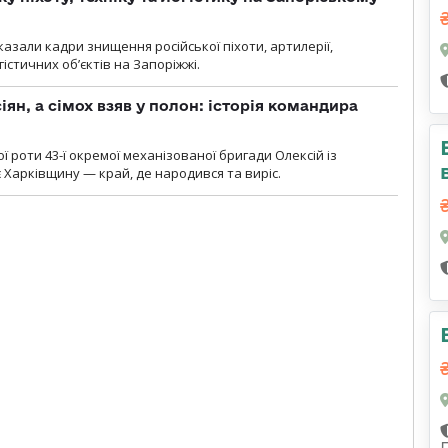
азали кадри знищення російської піхоти, артилерії,
гістичних об’єктів на Запоріжжі.
ян, а сімох взяв у полон: історія командира
ї роти 43-ї окремої механізованої бригади Олексій із
 Харківщину — край, де народився та виріс.