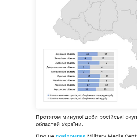
Протягом минулої доби російські окуп
областей України.
Про це
повідомляє
Military Media Cent