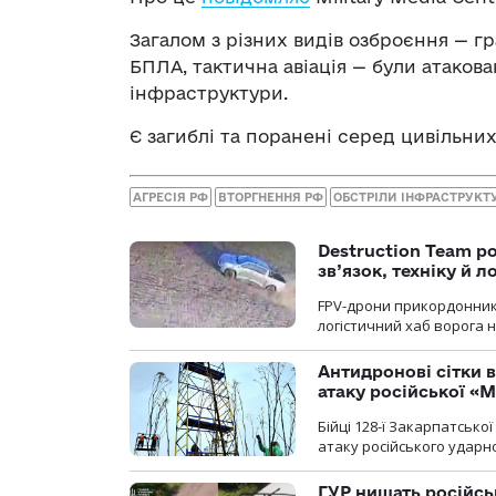
Загалом з різних видів озброєння — гр
БПЛА, тактична авіація — були атакован
інфраструктури.
Є загиблі та поранені серед цивільних
АГРЕСІЯ РФ
ВТОРГНЕННЯ РФ
ОБСТРІЛИ ІНФРАСТРУКТ
Destruction Team р
зв’язок, техніку й л
FPV-дрони прикордонників
логістичний хаб ворога 
Антидронові сітки в
атаку російської «М
Бійці 128-ї Закарпатсько
атаку російського ударн
ГУР нищать російськ