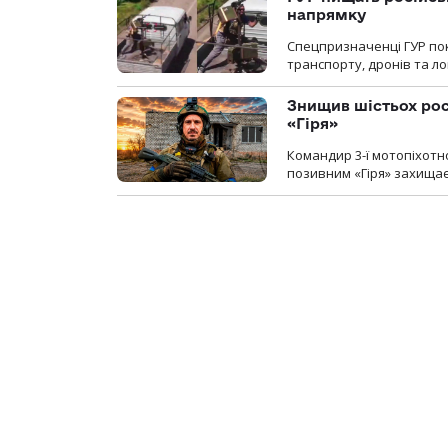
напрямку
Спецпризначенці ГУР пок
транспорту, дронів та ло
Знищив шістьох росі
«Гіря»
Командир 3-ї мотопіхотно
позивним «Гіря» захищає