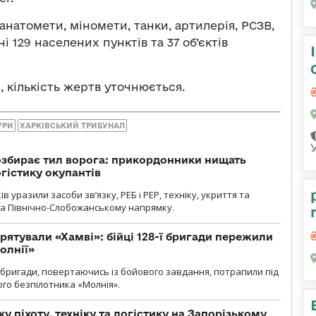
анатомети, міномети, танки, артилерія, РСЗВ,
і 129 населених пунктів та 37 об’єктів
, кількість жертв уточнюється.
УРИ
ХАРКІВСЬКИЙ ТРИБУНАЛ
озбирає тил ворога: прикордонники нищать
огістику окупантів
 уразили засоби зв’язку, РЕБ і РЕР, техніку, укриття та
на Північно-Слобожанському напрямку.
рятували «Хамві»: бійці 128-ї бригади пережили
олнії»
ї бригади, повертаючись із бойового завдання, потрапили під
ого безпілотника «Молнія».
у піхоту, техніку та логістику на Запорізькому